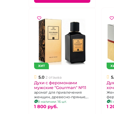
ХИТ
Х
5.0
5
2 отзыва
Духи с феромонами
Дух
мужские "Gourman" №11
хоч
аромат для привлечения
Жен
женщин, древесно-пряные,
фе
100 мл
В наличии: 16 шт.
В 
1 800 pуб.
1 2