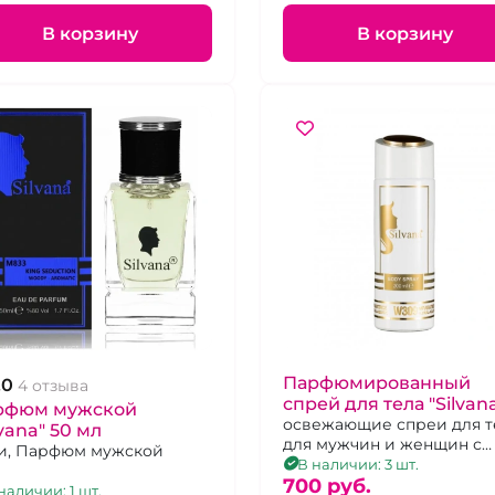
В корзину
В корзину
Парфюмированный
.0
4 отзыва
спрей для тела "Silvan
рфюм мужской
200 мл
освежающие спреи для т
lvana" 50 мл
для мужчин и женщин с
и, Парфюм мужской
приятным ароматом в
В наличии: 3 шт.
ассортименте
700 pуб.
наличии: 1 шт.