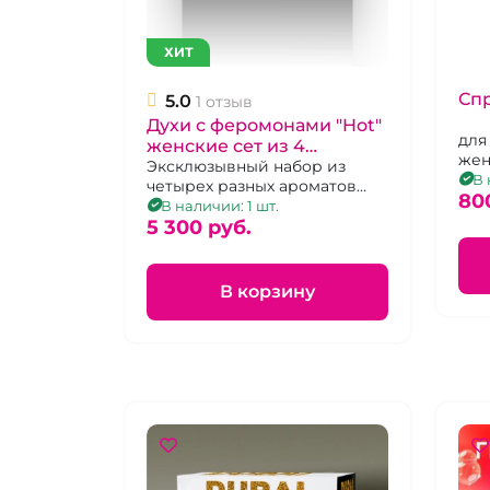
ХИТ
Спр
5.0
1 отзыв
Духи с феромонами "Hot"
для
женские сет из 4
жен
ароматов, 4х5 мл
Эксклюзывный набор из
В 
четырех разных ароматов
80
небольшого размера.
В наличии: 1 шт.
Объем-5мл.
5 300 pуб.
В корзину