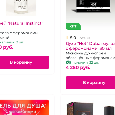
ей "Natural Instinct"
ХИТ
 тела с феромонами,
ский
5.0
1 отзыв
наличии: 2 шт.
Духи "Hot" Dubai муж
0 pуб.
с феромонами, 30 мл
Мужские духи-спрей
обогащённые феромона
В корзину
для соблазнения женщин,
В наличии: 22 шт.
мл
4 250 pуб.
В корзину