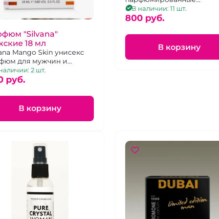
композиции для
В наличии: 11 шт.
привлечения мужчин,
800 pуб.
ароматы в ассортименте, 
фюм "Silvana"
мл
ские 18 мл
В корзину
vana Mango Skin унисекс
фюм для мужчин и
нщин
наличии: 2 шт.
0 pуб.
В корзину