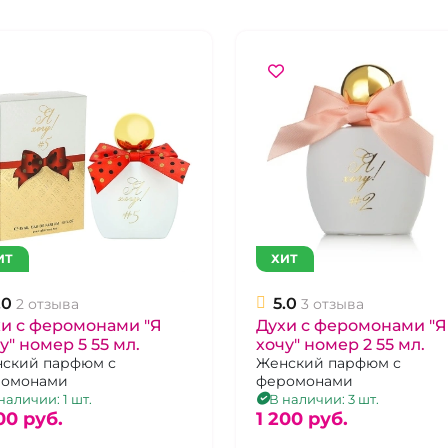
ИТ
ХИТ
.0
5.0
2 отзыва
3 отзыва
и с феромонами "Я
Духи с феромонами "Я
у" номер 5 55 мл.
хочу" номер 2 55 мл.
ский парфюм с
Женский парфюм с
ромонами
феромонами
наличии: 1 шт.
В наличии: 3 шт.
00 pуб.
1 200 pуб.