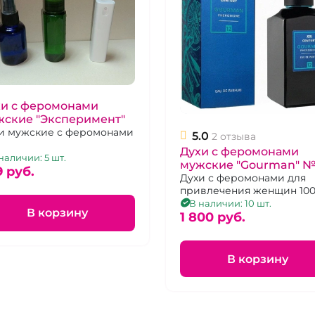
хи с феромонами
жские "Эксперимент"
и мужские с феромонами
5.0
2 отзыва
Духи с феромонами
наличии: 5 шт.
мужские "Gourman" №
9 pуб.
Духи с феромонами для
привлечения женщин 100
В наличии: 10 шт.
В корзину
1 800 pуб.
В корзину