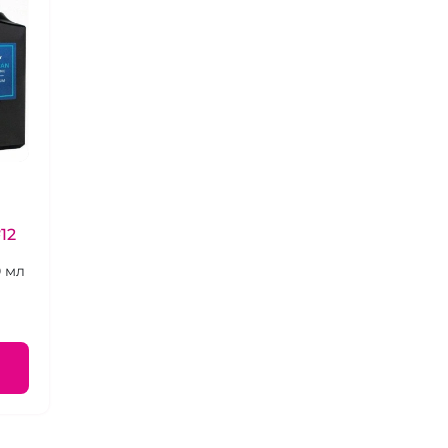
12
 мл