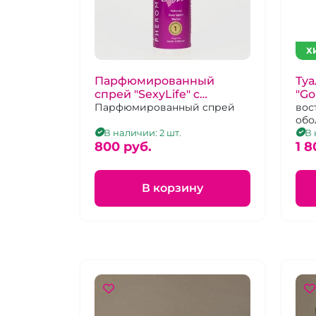
Х
Парфюмированный
Туа
спрей "SexyLife" с
"G
феромонами женский №
Парфюмированный спрей
фе
вос
обо
32
му
В наличии: 2 шт.
В 
800 pуб.
1 8
В корзину