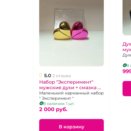
Ду
му
Дух
В 
99
5.0
2 отзыва
Набор "Эксперимент"
мужские духи + смазка на
водной основе
Маленький карманный набор
" Эксперимент "
В наличии: 1 шт.
2 000 pуб.
В корзину