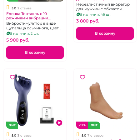
техники Double Pussy
Нереалистичный вибратор
"Experiense" фиолетовый
5.0
2 отзыва
для мужчин с обхватом
ствола - Рогатка
Елочка Тентакль с 10
В наличии: 46 шт.
режимами вибрации
3 800 pуб.
"Осьминог"
Вибростимулятор в виде
щупальца осьминога, цвет
хамелеон на USB
В корзину
В наличии: 2 шт.
5 900 pуб.
В корзину
ХИТ
-11%
ХИТ
5.0
3 отзыва
5.0
7 отзывов