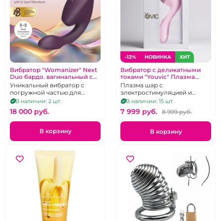
-12%
НОВИНКА
ХИТ
Вибратор "Womanizer" Next
Вибратор с деликатными
Duo бардо. вагинальный с
токами "Youvic" Плазма
клитор сосущим эффектом.
Магия, Релакс и Секс
Уникальный вибратор с
Плазма шар с
Не оригинальная упаковка
погружной частью для
электростимуляцией и
стимуляции зоны Джи и
подогревом для эрогенных
В наличии: 2 шт.
В наличии: 15 шт.
вакуумно-волновой
зон и массажа на
18 000 pуб.
7 999 pуб.
8 999 pуб.
клиторальной стимуляцией
силиконовой вибро ручке
для внутренней стимуляции
В корзину
В корзину