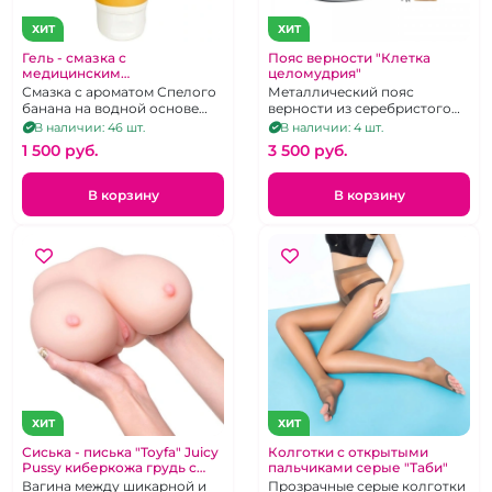
ХИТ
ХИТ
Гель - смазка с
Пояс верности "Клетка
медицинским
целомудрия"
сертификатом "Juju"
Смазка с ароматом Спелого
Металлический пояс
тропический банан 100 мл
банана на водной основе
верности из серебристого
для вагинального секса.
металла.
В наличии: 46 шт.
В наличии: 4 шт.
1 500 pуб.
3 500 pуб.
В корзину
В корзину
ХИТ
ХИТ
Сиська - писька "Toyfa" Juicy
Колготки с открытыми
Pussy киберкожа грудь с
пальчиками серые "Таби"
вагиной
Вагина между шикарной и
Прозрачные серые колготки