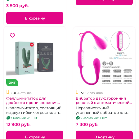
3 500 pуб.
В корзину
ХИТ
5.0
4 отзыва
5.0
7 отзывов
Фаллоимитатор для
Вибратор двухсторонний
двойного проникновения
розовый с автоматической
"Fun Factory" Ryde зеленый
мануальной стимуляции на
Фаллоимитатор, состоящий
Нереалистичный
клитора, точки G и простаты
из двух гибких отростков на
утонченный вибратор для
"S-Hande" Bulbasaur
нескользящей платформе
пары, соло и даже двух пар!
В наличии: 1 шт.
В наличии: 1 шт.
12 900 pуб.
7 300 pуб.
В корзину
В корзину