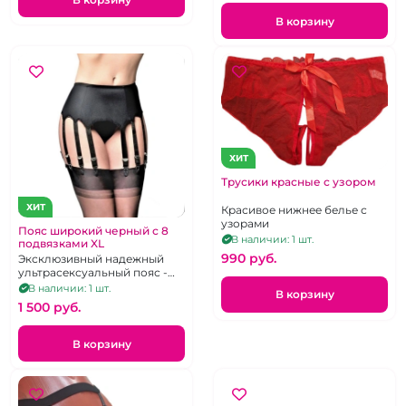
В корзину
ХИТ
Трусики красные с узором
ХИТ
Красивое нижнее белье с
узорами
Пояс широкий черный с 8
В наличии: 1 шт.
подвязками XL
990 pуб.
Эксклюзивный надежный
ультрасексуальный пояс -
модное ретро
В наличии: 1 шт.
В корзину
1 500 pуб.
В корзину