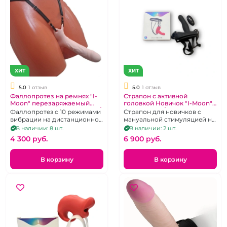
ХИТ
ХИТ
5.0
1 отзыв
5.0
1 отзыв
Фаллопротез на ремнях "I-
Страпон с активной
Moon" перезаряжаемый
головкой Новичок "I-Moon"
телесный с вибрацией на д/
черный на д/у
Фаллопротез с 10 режимами
Страпон для новичков с
у
вибрации на дистанционном
мануальной стимуляцией на
управлении, на
магнитной зарядке.
В наличии: 8 шт.
В наличии: 2 шт.
регулируемых ремешках
4 300 pуб.
6 900 pуб.
В корзину
В корзину