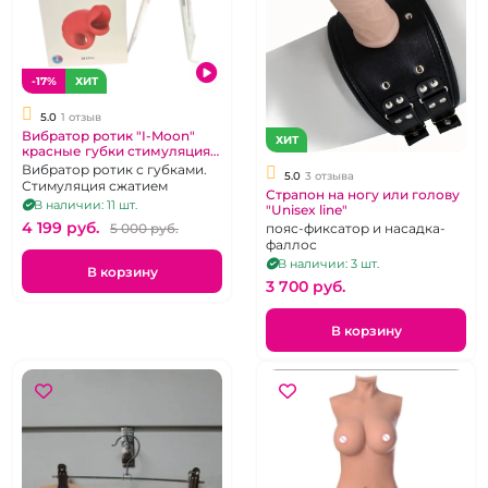
-17%
ХИТ
5.0
1 отзыв
Вибратор ротик "I-Moon"
ХИТ
красные губки стимуляция
сжатием
Вибратор ротик с губками.
5.0
3 отзыва
Стимуляция сжатием
Страпон на ногу или голову
В наличии: 11 шт.
"Unisex line"
4 199 pуб.
5 000 pуб.
пояс-фиксатор и насадка-
фаллос
В наличии: 3 шт.
В корзину
3 700 pуб.
В корзину