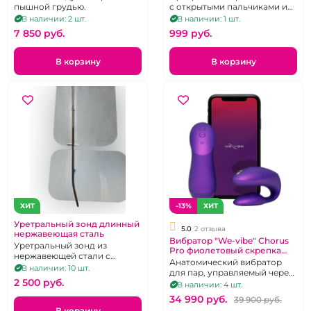
пышной грудью.
с открытыми пальчиками и
отделённым большим
В наличии: 2 шт.
В наличии: 1 шт.
пальчиком
7 850 pуб.
999 pуб.
В корзину
В корзину
ХИТ
-13%
ХИТ
Уретральный зонд длинный
5.0
2 отзыва
нержавеющая сталь
Вибратор "We-vibe" Chorus
Уретральный зонд из
Pro фиолетовый скрепка
нержавеющей стали с
для пар
Анатомический вибратор
изгибом и заостренным
В наличии: 10 шт.
для пар, управляемый через
кончиком
2 500 pуб.
тактильный пульт и
В наличии: 4 шт.
приложение.
34 990 pуб.
39 900 pуб.
В корзину