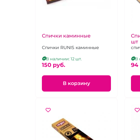
Спички каминные
Спи
шт
Спички RUNIS каминные
спи
В наличии: 12 шт.
В 
150 pуб.
94
В корзину