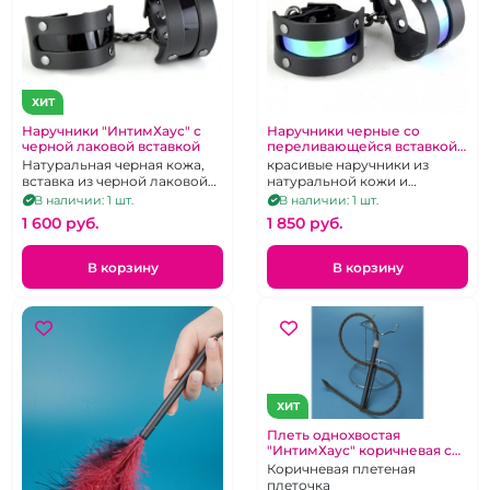
ХИТ
Наручники "ИнтимХаус" с
Наручники черные со
черной лаковой вставкой
переливающейся вставкой
"Хамелеон"
Натуральная черная кожа,
красивые наручники из
вставка из черной лаковой
натуральной кожи и
экокожи
декорированы яркой
В наличии: 1 шт.
В наличии: 1 шт.
голографической вставкой
1 600 pуб.
1 850 pуб.
из экокожи.
В корзину
В корзину
ХИТ
Плеть однохвостая
"ИнтимХаус" коричневая со
стразами
Коричневая плетеная
плеточка