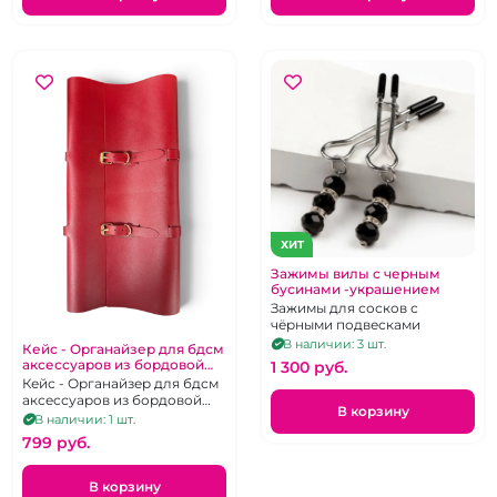
ХИТ
Зажимы вилы с черным
бусинами -украшением
Зажимы для сосков с
чёрными подвесками
В наличии: 3 шт.
Кейс - Органайзер для бдсм
аксессуаров из бордовой
1 300 pуб.
экокожи с золотой
Кейс - Органайзер для бдсм
фурнитурой
аксессуаров из бордовой
В корзину
экокожи с золотой
В наличии: 1 шт.
фурнитурой
799 pуб.
В корзину