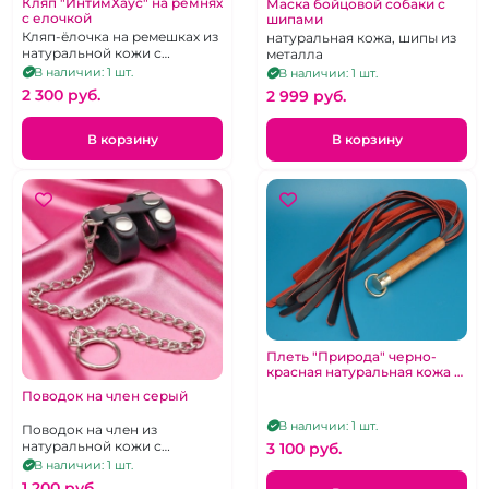
Кляп "ИнтимХаус" на ремнях
Маска бойцовой собаки с
с елочкой
шипами
Кляп-ёлочка на ремешках из
натуральная кожа, шипы из
натуральной кожи с
металла
лаковыми вставками, не
В наличии: 1 шт.
В наличии: 1 шт.
дышащий
2 300 pуб.
2 999 pуб.
В корзину
В корзину
Плеть "Природа" черно-
красная натуральная кожа и
дерев рукоять 60 см
Поводок на член серый
В наличии: 1 шт.
Поводок на член из
натуральной кожи с
3 100 pуб.
цепочкой
В наличии: 1 шт.
1 200 pуб.