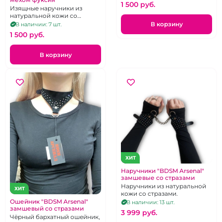
1 500 pуб.
Изящные наручники из
натуральной кожи со
съёмным мехом цвета
В корзину
В наличии: 7 шт.
фуксии.
1 500 pуб.
В корзину
ХИТ
Наручники "BDSM Arsenal"
замшевые со стразами
Наручники из натуральной
ХИТ
кожи со стразами.
Ошейник "BDSM Arsenal"
В наличии: 13 шт.
замшевый со стразами
3 999 pуб.
Чёрный бархатный ошейник,