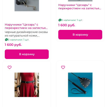
Наручники "Цезарь" с
перекрестием на запястьях
на цепочке коричневые
В наличии: 1 шт.
Наручники "Цезарь" с
1 600 pуб.
перекрестием на запястьях
на цепочке черные
черные дизайнерские оковы
В корзину
из натуральной кожи,
металлическая фурнитура,
В наличии: 1 шт.
съемная металлическая
1 600 pуб.
цепочка с карабинами
В корзину