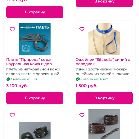
В корзину
В корзину
Плеть "Природа" серая
Ошейник "Sitabella" синий с
науральная кожа и дер
поводком
рукоять 60 см
плеть из натуральной кожи
Узкий эротический чокер-
серого цвета с деревянной
ошейник из синей экокожи с
рукояткой
поводком-цепью на
В наличии: 1 шт.
В наличии: 6 шт.
карабине
3 100 pуб.
1 500 pуб.
В корзину
В корзину