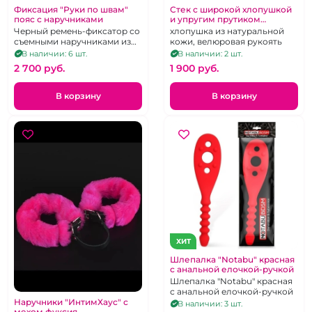
Фиксация "Руки по швам"
Стек с широкой хлопушкой
пояс с наручниками
и упругим прутиком
"Готика"
Черный ремень-фиксатор со
хлопушка из натуральной
съемными наручниками из
кожи, велюровая рукоять
натуральной кожи с
В наличии: 6 шт.
В наличии: 2 шт.
металлической фурнитурой
2 700 pуб.
1 900 pуб.
В корзину
В корзину
ХИТ
Шлепалка "Notabu" красная
с анальной елочкой-ручкой
Шлепалка "Notabu" красная
с анальной елочкой-ручкой
Наручники "ИнтимХаус" с
В наличии: 3 шт.
мехом фуксия