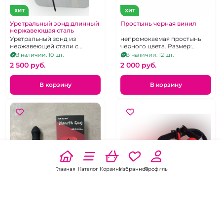
ХИТ
ХИТ
Уретральный зонд длинный
Простынь черная винил
нержавеющая сталь
Уретральный зонд из
непромокаемая простынь
нержавеющей стали с
черного цвета. Размер:
изгибом и заостренным
160x200 см.
В наличии: 10 шт.
В наличии: 12 шт.
кончиком
2 500 pуб.
2 000 pуб.
В корзину
В корзину
Главная
Каталог
Корзина
Избранное
Профиль
ХИТ
ХИТ
Кляп-страпон "Mouth gag"
Кляп-страпон "Mouth gag"
Рельефный кляп-страпон,
черный рельефный