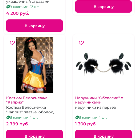
украшенный стразами.
В корзину
В наличии: 13 шт.
4 200 pуб.
В корзину
Костюм Белоснежка
Наручники "Обсессив" с
"Каприз"
наручниками
Костюм Белоснежка
наручники из перьев
"Каприз" платье, ободок,
чулки, трусики
В наличии: 1 шт.
В наличии: 1 шт.
2 799 pуб.
1 300 pуб.
В корзину
В корзину