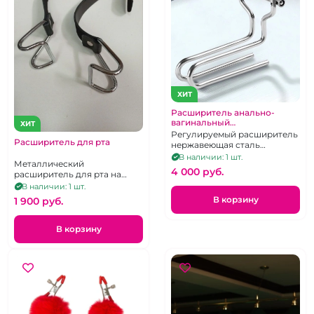
ХИТ
Расширитель анально-
вагинальный
ХИТ
профессианальный
Регулируемый расширитель
Расширитель для рта
нержавеющая сталь
большой
В наличии: 1 шт.
Металлический
4 000 pуб.
расширитель для рта на
ремешке
В наличии: 1 шт.
В корзину
1 900 pуб.
В корзину