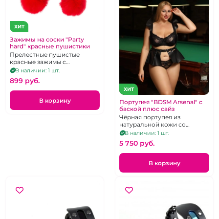
ХИТ
Зажимы на соски "Party
hard" красные пушистики
Прелестные пушистые
красные зажимы с
винтиками
В наличии: 1 шт.
899 pуб.
ХИТ
В корзину
Портупея "BDSM Arsenal" с
баской плюс сайз
Чёрная портупея из
натуральной кожи со
съёмной баской, размер XL
В наличии: 1 шт.
5 750 pуб.
В корзину