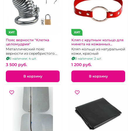
ХИТ
ХИТ
Пояс верности "Клетка
Кляп с крупным кольцо для
целомудрия"
минета на кожанных
красных ремнях
Металлический пояс
Кляп-кольцо из натуральной
верности из серебристого
кожи, красный
металла.
В наличии: 4 шт.
В наличии: 2 шт.
3 500 pуб.
1 200 pуб.
В корзину
В корзину