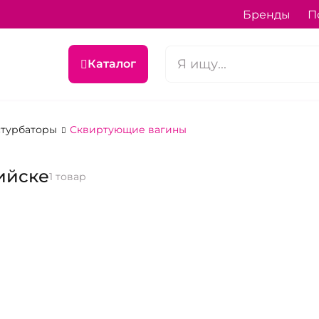
Бренды
П
Каталог
астурбаторы
Сквиртующие вагины
ийске
1 товар