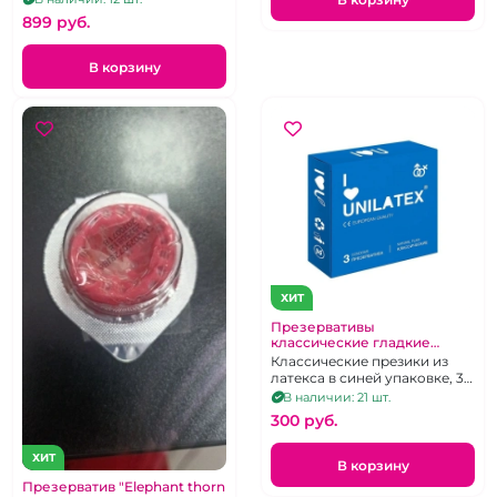
899 pуб.
В корзину
ХИТ
Презервативы
классические гладкие
"Unilatex" Natural Plain 3 шт
Классические презики из
латекса в синей упаковке, 3
шт.
В наличии: 21 шт.
300 pуб.
ХИТ
В корзину
Презерватив "Elephant thorn