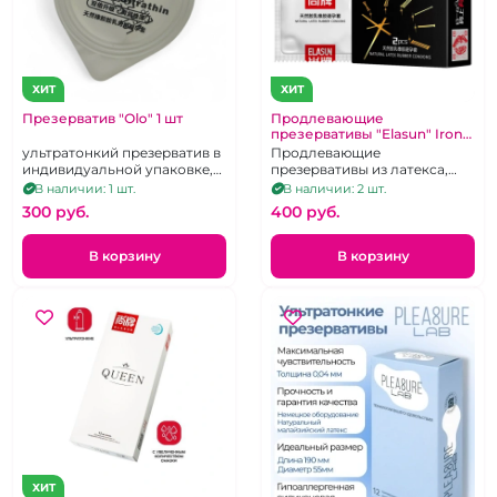
ХИТ
ХИТ
Презерватив "Olo" 1 шт
Продлевающие
презервативы "Elasun" Iron
Man с утолщенной головкой
ультратонкий презерватив в
Продлевающие
2 шт
индивидуальной упаковке,
презервативы из латекса,
смазка на водной основе с
продлевающие, с
В наличии: 1 шт.
В наличии: 2 шт.
гиалуроновой кислотой
утолщённой стенкой 2 шт.
300 pуб.
400 pуб.
В корзину
В корзину
ХИТ