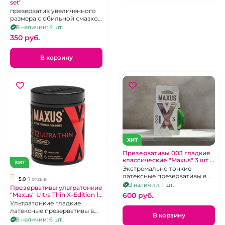
set"
презерватив увеличенного
размера с обильной смазкой
и дополнительным
В наличии: 4 шт.
рельефом для стимуляции
350 pуб.
В корзину
ХИТ
Презервативы 003 гладкие
классические "Maxus" 3 шт в
ХИТ
зеленом металлическом
Экстремально тонкие
кейсе
латексные презервативы в
5.0
1 отзыв
железном кейсе. 3 шт.
В наличии: 1 шт.
Презервативы ультратонкие
"Maxus" Ultra Thin X-Edition 12
600 pуб.
шт в черной банке
Ультратонкие гладкие
латексные презервативы в
В корзину
большой банке. 12 шт.
В наличии: 6 шт.