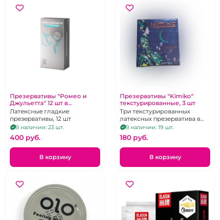
Презервативы "Ромео и
Презервативы "Kimiko"
Джульетта" 12 шт в
текстурированные, 3 шт
ассортименте
Латексные гладкие
Три текстурированных
презервативы, 12 шт
латексных презерватива в
силиконовой смазке с
В наличии: 23 шт.
В наличии: 19 шт.
накопителем
400 pуб.
180 pуб.
В корзину
В корзину