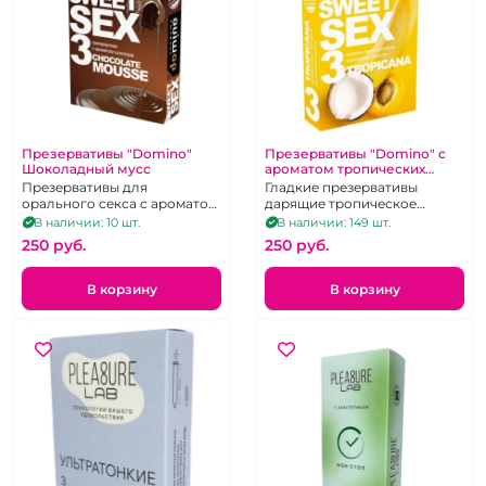
Презервативы "Domino"
Презервативы "Domino" с
Шоколадный мусс
ароматом тропических
фруктов 3 шт
Презервативы для
Гладкие презервативы
орального секса с ароматом
дарящие тропическое
шоколада 3 шт
удовольствие!
В наличии: 10 шт.
В наличии: 149 шт.
250 pуб.
250 pуб.
В корзину
В корзину