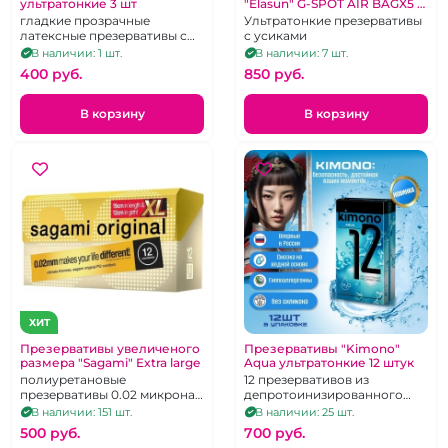
ультратонкие 3 шт
"Elasun" G-SPOT AIR BAGX5 в
кейсе 1 шт
гладкие прозрачные
Ультратонкие презервативы
латексные презервативы с
с усиками
увеличенной смазкой, 3
В наличии: 1 шт.
В наличии: 7 шт.
штуки
400 pуб.
850 pуб.
В корзину
В корзину
ХИТ
Презервативы увеличеного
Презервативы "Kimono"
размера "Sagami" Extra large
Aqua ультратонкие 12 штук
полиуретановые
12 презервативов из
презервативы 0.02 микрона
депротоинизированного
увеличенного размера! Цена
латекса, со смазкой на
В наличии: 151 шт.
В наличии: 25 шт.
за 1 штуку
водной основе
500 pуб.
700 pуб.