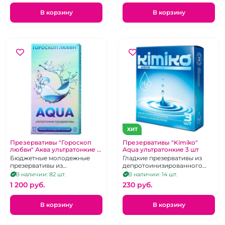
В корзину
В корзину
ХИТ
Презервативы "Гороскоп
Презервативы "Kimiko"
любви" Аква ультратонкие 12
Aqua ультратонкие 3 шт
шт
Бюджетные молодежные
Гладкие презервативы из
презервативы из
депротоинизированного
депротоинизированного
латекса,
В наличии: 82 шт.
В наличии: 14 шт.
латекса
1 200 pуб.
230 pуб.
В корзину
В корзину