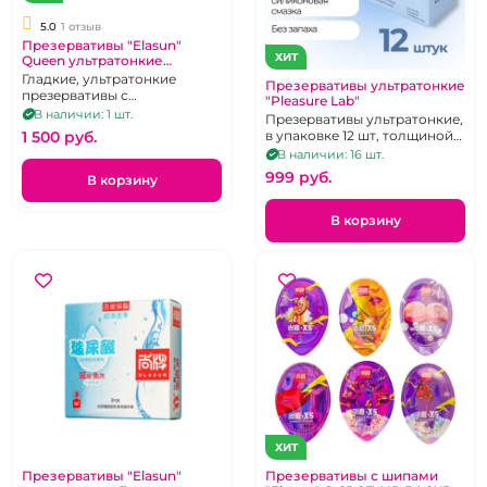
5.0
1 отзыв
Презервативы "Elasun"
ХИТ
Queen ультратонкие
гладкие 12 шт,
Гладкие, ультратонкие
Презервативы ультратонкие
презервативы с
"Pleasure Lab"
увеличенным количеством
В наличии: 1 шт.
Презервативы ультратонкие,
смазки 12 шт.
1 500 pуб.
в упаковке 12 шт, толщиной
0,04 мм.
В наличии: 16 шт.
999 pуб.
В корзину
В корзину
ХИТ
Презервативы "Elasun"
Презервативы с шипами