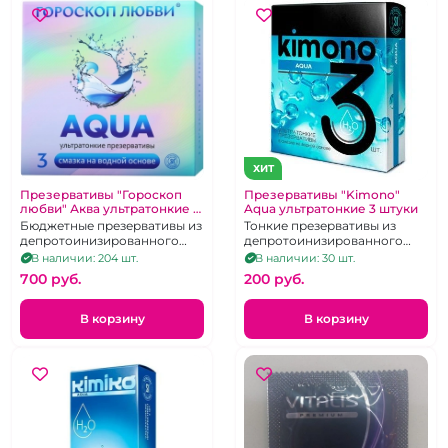
ХИТ
Презервативы "Гороскоп
Презервативы "Kimono"
любви" Аква ультратонкие 3
Aqua ультратонкие 3 штуки
шт
Бюджетные презервативы из
Тонкие презервативы из
депротоинизированного
депротоинизированного
латекса со смазкой на
латекса со смазкой на
В наличии: 204 шт.
В наличии: 30 шт.
водной основе
водной основе
700 pуб.
200 pуб.
В корзину
В корзину