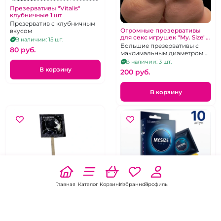
Презервативы "Vitalis"
клубничные 1 шт
Презерватив с клубничным
Огромные презервативы
вкусом
для секс игрушек "My. Size"
В наличии: 15 шт.
72 мм диаметр
Большие презервативы с
80 pуб.
максимальным диаметром и
длиной на крупный член, 1
В наличии: 3 шт.
шт.
В корзину
200 pуб.
В корзину
Главная
Каталог
Корзина
Избранное
Профиль
ХИТ
5.0
3 отзыва
5.0
2 отзыва
Презервативы "My Size" не
Презерватив на палочке 1