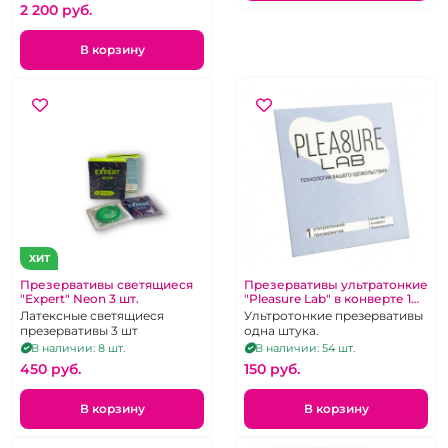
2 200 pуб.
В корзину
ХИТ
Презервативы светящиеся
Презервативы ультратонкие
"Expert" Neon 3 шт.
"Pleasure Lab" в конверте 1
шт
Латексные светящиеся
Ультротонкие презервативы
презервативы 3 шт
одна штука.
В наличии: 8 шт.
В наличии: 54 шт.
450 pуб.
150 pуб.
В корзину
В корзину