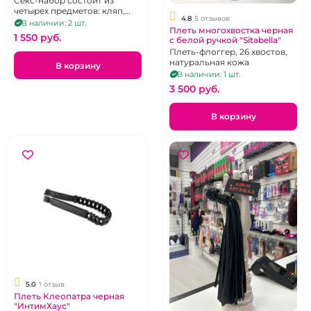
Секс-набор состоит из
портупея, свеча
четырех предметов: кляп,
4.8
5 отзывов
свеча, плеть из экокожи,
В наличии: 2 шт.
Плеть многохвостка черная
портупея
1 550 pуб.
с белой ручкой "Sitabella"
Плеть-флоггер, 26 хвостов,
натуральная кожа
В корзину
В наличии: 1 шт.
3 500 pуб.
В корзину
5.0
1 отзыв
Плеть Клеопатра черная
"ИнтимХаус"