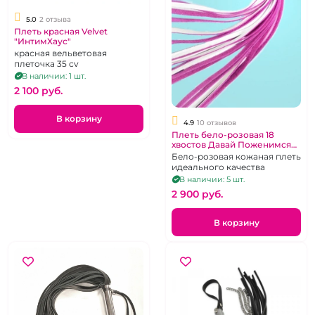
5.0
2 отзыва
Плеть красная Velvet
"ИнтимХаус"
красная вельветовая
плеточка 35 cv
В наличии: 1 шт.
2 100 pуб.
В корзину
4.9
10 отзывов
Плеть бело-розовая 18
хвостов Давай Поженимся
"ИнтимХаус"
Бело-розовая кожаная плеть
идеального качества
В наличии: 5 шт.
2 900 pуб.
В корзину