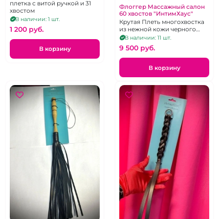
плетка с витой ручкой и 31
Флоггер Массажный салон
хвостом
60 хвостов "ИнтимХаус"
В наличии: 1 шт.
Крутая Плеть многохвостка
1 200 pуб.
из нежной кожи черного
цвета
В наличии: 11 шт.
9 500 pуб.
В корзину
В корзину