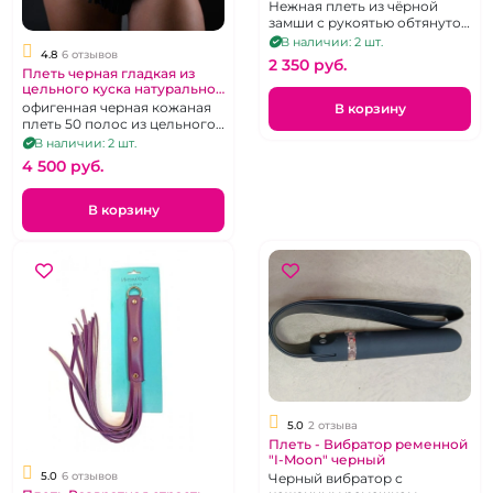
Arsenal" Лиловая
Нежная плеть из чёрной
замши с рукоятью обтянутой
фиолетовым бархатом.
В наличии: 2 шт.
4.8
6 отзывов
2 350 pуб.
Плеть черная гладкая из
цельного куска натуральной
кожи "BDSM Arsenal"
офигенная черная кожаная
В корзину
плеть 50 полос из цельного
куска кожи
В наличии: 2 шт.
4 500 pуб.
В корзину
5.0
2 отзыва
Плеть - Вибратор ременной
"I-Moon" черный
5.0
6 отзывов
Черный вибратор с