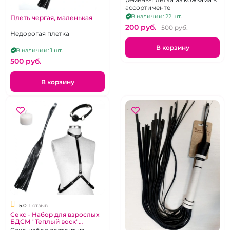
ассортименте
В наличии: 22 шт.
Плеть чергая, маленькая
200 pуб.
500 pуб.
Недорогая плетка
В корзину
В наличии: 1 шт.
500 pуб.
В корзину
5.0
1 отзыв
Секс - Набор для взрослых
БДСМ "Теплый воск"
черный кляп, плеть,