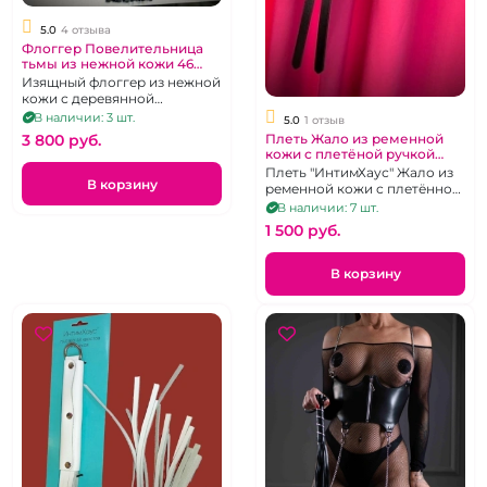
5.0
4 отзыва
Флоггер Повелительница
тьмы из нежной кожи 46
хвостов "ИнтимХаус"
Изящный флоггер из нежной
кожи с деревянной
рукоятью из Ясеня
В наличии: 3 шт.
5.0
1 отзыв
Плеть Жало из ременной
3 800 pуб.
кожи с плетёной ручкой
"ИнтимХаус"
Плеть "ИнтимХаус" Жало из
В корзину
ременной кожи с плетённой
ручкой
В наличии: 7 шт.
1 500 pуб.
В корзину