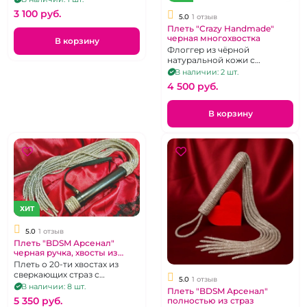
3 100 pуб.
5.0
1 отзыв
Плеть "Crazy Handmade"
черная многохвостка
В корзину
Флоггер из чёрной
натуральной кожи с
прошивкой.
В наличии: 2 шт.
4 500 pуб.
В корзину
ХИТ
5.0
1 отзыв
Плеть "BDSM Арсенал"
черная ручка, хвосты из
страз
Плеть о 20-ти хвостах из
сверкающих страз с
5.0
1 отзыв
брутальной чёрной кожаной
В наличии: 8 шт.
Плеть "BDSM Арсенал"
рукоятью.
5 350 pуб.
полностью из страз