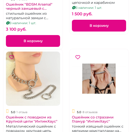
цепочкой и карабином
Ошейник "BDSM Arsenal"
В наличии: 1 шт.
черный замшевый с
поводком
стильный ошейник из
1 500 pуб.
натуральной замши с
коротким поводком-
В наличии: 1 шт.
В корзину
цепочкой
3 100 pуб.
В корзину
5.0
1 отзыв
5.0
8 отзывов
Ошейник с поводком из
Ошейник со стразами
Крупной цепи "ИнтимХаус"
Гламур "ИнтимХаус"
Металлический ошейник с
тонкий изящный ошейник с
поводком, крупная цепь
мелкими кристаллами на