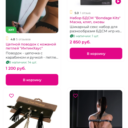
5.0
1 отзыв
Набор БДСМ "Bondage Kits"
Маска, кляп, оковы
Шикарный секс набор для
ХИТ
разнообразия БДСМ игр из
текстиля черного цвета.
В наличии: 1 шт.
4.8
5 отзывов
2 850 pуб.
Цепной поводок с кожаной
петлей "ИнтимХаус"
Поводок - цепочка с
В корзину
карабином и ручкой - петлей
из кожи черного цвета
В наличии: 14 шт.
1 200 pуб.
В корзину