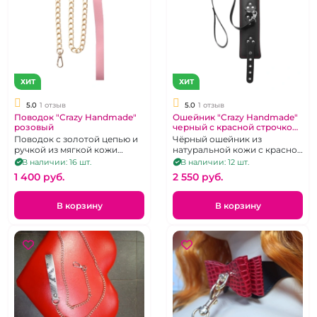
ХИТ
ХИТ
5.0
1 отзыв
5.0
1 отзыв
Поводок "Crazy Handmade"
Ошейник "Crazy Handmade"
розовый
черный с красной строчкой
и поводком
Поводок с золотой цепью и
Чёрный ошейник из
ручкой из мягкой кожи
натуральной кожи с красной
розового цвета
строчкой и поводком.
В наличии: 16 шт.
В наличии: 12 шт.
1 400 pуб.
2 550 pуб.
В корзину
В корзину