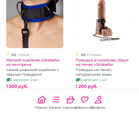
5.0
1 отзыв
5.0
2 отзыва
Мягкий ошейник «Sitabella»
Поводок и ошейник-сбруя
из неопрена
на пенис «Sitabella»
синий широкий ошейник с
Поводок на пенис,
чёрным поводком
натуральная кожа
В наличии: 2 шт.
В наличии: 1 шт.
1 500 pуб.
1 200 pуб.
В корзину
В корзину
Главная
Каталог
Корзина
Избранное
Профиль