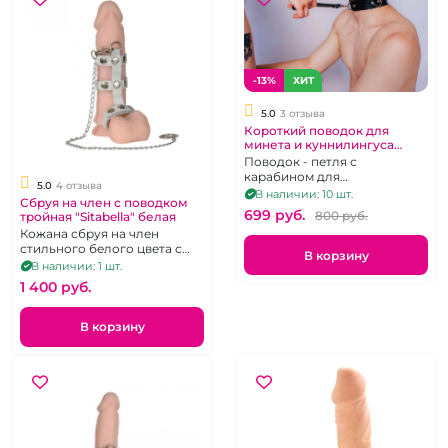
-13%
ХИТ
5.0
3 отзыва
Короткий поводок для
минета и куннилингуса
"ИнтимХаус" кожаный
Поводок - петля с
карабином для
5.0
4 отзыва
принудительного орального
В наличии: 10 шт.
Сбруя на член с поводком
секса кожаный, длина 20 см.
699 pуб.
800 pуб.
тройная "Sitabella" белая
Кожана сбруя на член
стильного белого цвета с
В корзину
цепочкой-поводком и 3
В наличии: 1 шт.
ремешками
1 400 pуб.
В корзину