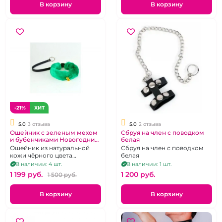
поводок.
В корзину
В корзину
-21%
ХИТ
5.0
3 отзыва
5.0
2 отзыва
Ошейник с зеленым мехом
Сбруя на член с поводком
и бубенчиками Новогодний
белая
"ИнтимХаус"
Ошейник из натуральной
Сбруя на член с поводком
кожи чёрного цвета
белая
дополненный съемным
В наличии: 4 шт.
В наличии: 1 шт.
зелёным мехом и
1 199 pуб.
1 200 pуб.
1 500 pуб.
золотистыми бубенчиками.
В корзину
В корзину