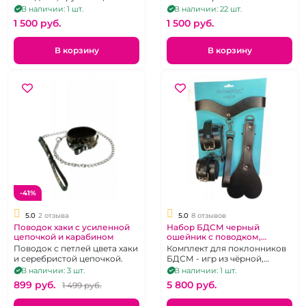
длинном поводке
В наличии: 1 шт.
В наличии: 22 шт.
1 500 pуб.
1 500 pуб.
В корзину
В корзину
-41%
5.0
2 отзыва
5.0
8 отзывов
Поводок хаки с усиленной
Набор БДСМ черный
цепочкой и карабином
ошейник с поводком,
наручники, шлепалка
Поводок с петлей цвета хаки
Комплект для поклонников
"ИнтимХаус"
и серебристой цепочкой.
БДСМ - игр из чёрной,
натуральной кожи:
В наличии: 3 шт.
В наличии: 1 шт.
наручники WildCat, ошейник
899 pуб.
5 800 pуб.
1 499 pуб.
премиум, паддл "шлепай-ка
сердце любимого", петля -