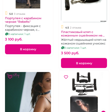
5.0
3 отзыва
Портупея с карабином
черная "Rebelts"
Портупея - фиксация с
4.5
2 отзыва
карабином черная, с
Пластиковый кляп с
тонкими ремешками
В наличии: 1 шт.
кожанным ошейником не
3 100 pуб.
дышащий
Жёлтый недышащий кляп на
кожаном ошейнике унисекс
В наличии: 1 шт.
В корзину
3 500 pуб.
В корзину