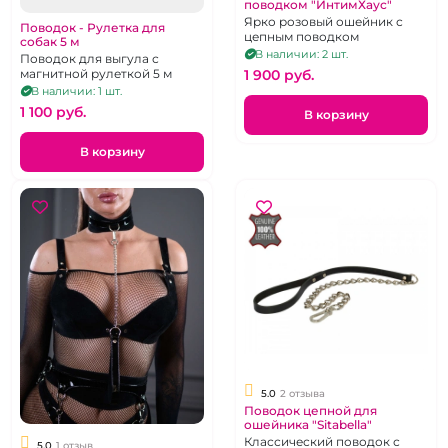
поводком "ИнтимХаус"
Ярко розовый ошейник с
Поводок - Рулетка для
цепным поводком
собак 5 м
В наличии: 2 шт.
Поводок для выгула с
1 900 pуб.
магнитной рулеткой 5 м
В наличии: 1 шт.
1 100 pуб.
В корзину
В корзину
5.0
2 отзыва
Поводок цепной для
ошейника "Sitabella"
Классический поводок с
5.0
1 отзыв