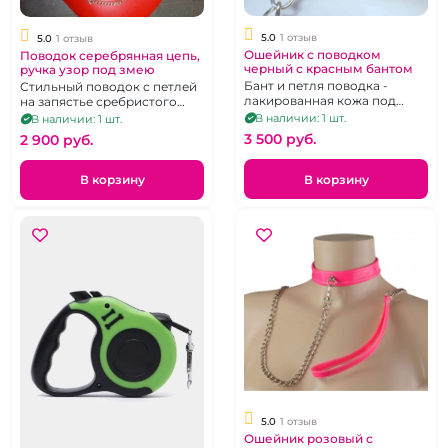
5.0
1 отзыв
5.0
1 отзыв
Ошейник с поводком
Поводок серебрянная цепь,
черный с красным бантом
ручка узор под змею
Бант и петля поводка -
Стильный поводок с петлей
лакированная кожа под
на запястье сребристого
крокодила, съемный
цвета и металлической
В наличии: 1 шт.
В наличии: 1 шт.
поводок
цепью.
3 500 pуб.
2 900 pуб.
В корзину
В корзину
5.0
1 отзыв
Ошейник розовый с