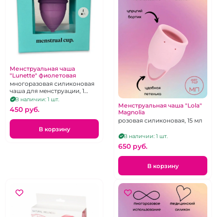
Менструальная чаша
"Lunette" фиолетовая
многоразовая силиконовая
чаша для менструации, 1
капелька
В наличии: 1 шт.
Менструальная чаша "Lola"
450 pуб.
Magnolia
розовая силиконовая, 15 мл
В корзину
В наличии: 1 шт.
650 pуб.
В корзину