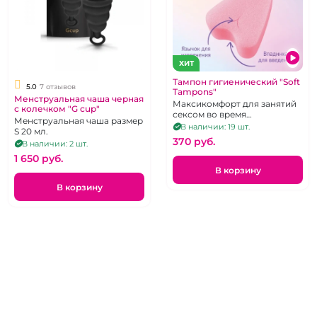
ХИТ
Тампон гигиенический "Soft
5.0
7 отзывов
Tampons"
Менструальная чаша черная
Максикомфорт для занятий
с колечком "G cup"
сексом во время
Менструальная чаша размер
менструации, нет табу для
В наличии: 19 шт.
S 20 мл.
похода в сауну и для занятий
370 pуб.
В наличии: 2 шт.
спортом.
1 650 pуб.
В корзину
В корзину