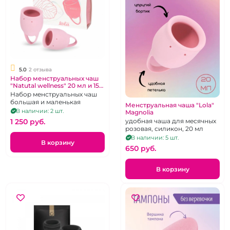
5.0
2 отзыва
Набор менструальных чаш
"Natutal wellness" 20 мл и 15
мл
Набор менструальных чаш
большая и маленькая
Менструальная чаша "Lola"
В наличии: 2 шт.
Magnolia
1 250 pуб.
удобная чаша для месячных
розовая, силикон, 20 мл
В наличии: 5 шт.
В корзину
650 pуб.
В корзину