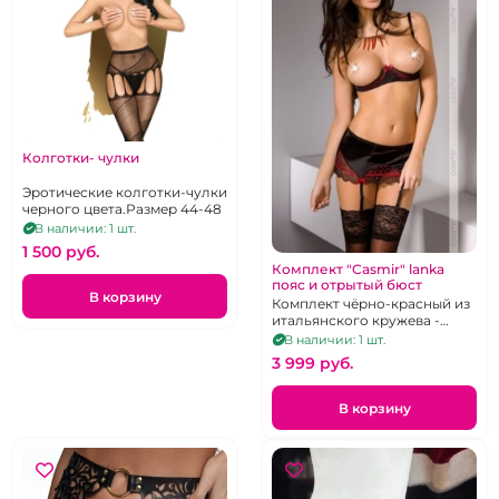
Колготки- чулки
Эротические колготки-чулки
черного цвета.Размер 44-48
В наличии: 1 шт.
1 500 pуб.
Комплект "Casmir" lanka
пояс и отрытый бюст
В корзину
Комплект чёрно-красный из
итальянского кружева -
открытый лиф на косточках,
В наличии: 1 шт.
пояс для чулок и стринги, р-
3 999 pуб.
р 40-44
В корзину