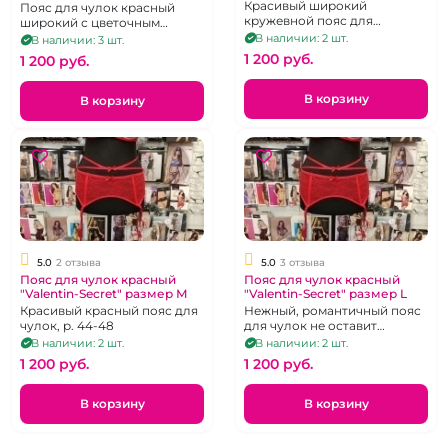
M
Красивый широкий
Пояс для чулок красный
кружевной пояс для
широкий с цветочным
чуок.Размер 44-46
узором
В наличии: 2 шт.
В наличии: 3 шт.
1 200 pуб.
1 200 pуб.
В корзину
В корзину
5.0
2 отзыва
5.0
3 отзыва
Пояс для чулок красный
Пояс для чулок красный
"Valentin-Secret" размер М
"Valentin-Secret" размер L
Красивый красный пояс для
Нежный, романтичный пояс
чулок, р. 44-48
для чулок не оставит
равнодушным вашего
В наличии: 2 шт.
В наличии: 2 шт.
мужчину.
1 200 pуб.
1 200 pуб.
В корзину
В корзину