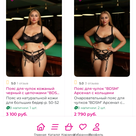
5.0
1 отзыв
5.0
3 отзыва
Пояс для чулок кожаный
Пояс для чулок "BDSM"
черный с цепочками "BDSM
Арсенал с кольцами
Arsenal"
Пояс из натуральной кожи
Очаровательный пояс для
для больших бедер р. 50-52
чулков "BDSM" Арсенал с
кольцами
В наличии: 1 шт.
В наличии: 2 шт.
3 100 pуб.
2 790 pуб.
В корзину
В корзину
Главная
Каталог
Корзина
Избранное
Профиль