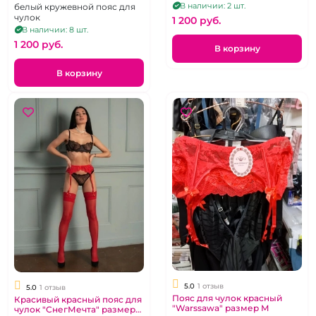
В наличии: 2 шт.
белый кружевной пояс для
чулок
1 200 pуб.
В наличии: 8 шт.
1 200 pуб.
В корзину
В корзину
5.0
1 отзыв
5.0
1 отзыв
Пояс для чулок красный
Красивый красный пояс для
"Warssawa" размер M
чулок "СнегМечта" размер