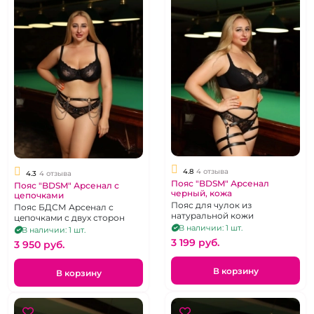
4.8
4 отзыва
4.3
4 отзыва
Пояс "BDSM" Арсенал
Пояс "BDSM" Арсенал с
черный, кожа
цепочками
Пояс для чулок из
Пояс БДСМ Арсенал с
натуральной кожи
цепочками с двух сторон
В наличии: 1 шт.
В наличии: 1 шт.
3 199 pуб.
3 950 pуб.
В корзину
В корзину