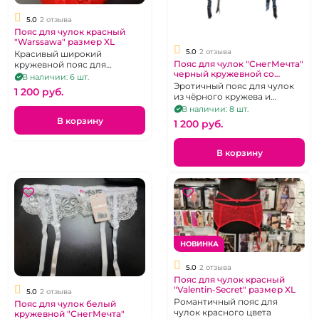
5.0
2 отзыва
Пояс для чулок красный
"Warssawa" размер XL
5.0
2 отзыва
Красивый широкий
Пояс для чулок "СнегМечта"
кружевной пояс для
черный кружевной со
чуок.Размер 48-52
В наличии: 6 шт.
вставкой микросетка
Эротичный пояс для чулок
1 200 pуб.
из чёрного кружева и
микросетки. Размер М.
В наличии: 8 шт.
В корзину
1 200 pуб.
В корзину
НОВИНКА
5.0
2 отзыва
Пояс для чулок красный
"Valentin-Secret" размер XL
5.0
2 отзыва
Романтичный пояс для
Пояс для чулок белый
чулок красного цвета
кружевной "СнегМечта"