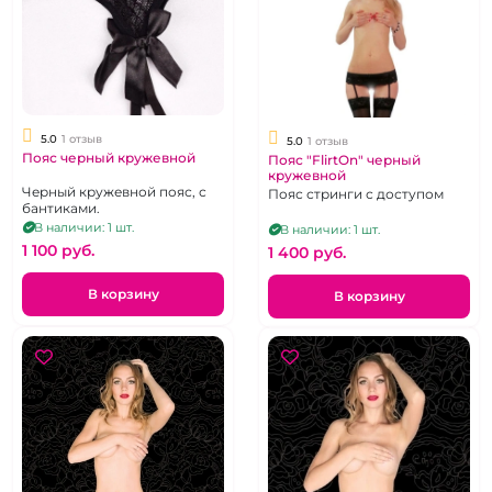
5.0
1 отзыв
5.0
1 отзыв
Пояс черный кружевной
Пояс "FlirtOn" черный
кружевной
Черный кружевной пояс, с
Пояс стринги с доступом
бантиками.
В наличии: 1 шт.
В наличии: 1 шт.
1 100 pуб.
1 400 pуб.
В корзину
В корзину