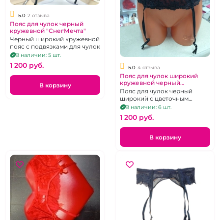
5.0
2 отзыва
Пояс для чулок черный
кружевной "СнегМечта"
Черный широкий кружевной
пояс с подвязками для чулок
В наличии: 5 шт.
1 200 pуб.
5.0
4 отзыва
Пояс для чулок широкий
кружевной черный
В корзину
"СнегМечта"
Пояс для чулок черный
широкий с цветочным
узором
В наличии: 6 шт.
1 200 pуб.
В корзину