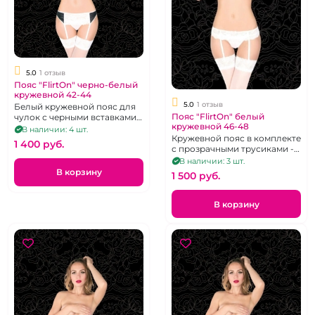
5.0
1 отзыв
Пояс "FlirtOn" черно-белый
кружевной 42-44
5.0
1 отзыв
Белый кружевной пояс для
Пояс "FlirtOn" белый
чулок с черными вставками
кружевной 46-48
по бокам и трусики, размер
В наличии: 4 шт.
42-44
Кружевной пояс в комплекте
1 400 pуб.
с прозрачными трусиками -
стрингами.
В наличии: 3 шт.
В корзину
1 500 pуб.
В корзину