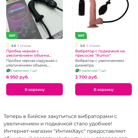
ХИТ
ХИТ
5.0
3 отзыва
5.0
3 отзыва
Пробка черная с
Вибратор с подкачкой на
увеличением объема
присоске "Rumor"
автоматическая "Yunman"
Пробка черная надувная с
Вибратор с увеличением
увеличением объема,
диаметра
автоматическая
В наличии: 1 шт.
В наличии: 1 шт.
8 950 pуб.
3 700 pуб.
В корзину
В корзину
Теперь в Бийске закупиться вибраторами с
увеличением и подкачкой стало удобнее!
Интернет-магазин "ИнтимХаус" предоставляет