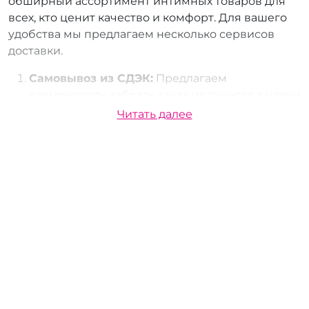
обширный ассортимент интимных товаров для
всех, кто ценит качество и комфорт. Для вашего
удобства мы предлагаем несколько сервисов
доставки.
Самовывоз из СДЭК:
Предлагаем
возможность забрать заказ из пунктов выдачи
СДЭК. В Бийске расположено
9 пунктов
Читать далее
выдачи
, что делает этот способ получения
удобным и доступным для всех.
Самовывоз из Боксбери:
Если вам удобнее
забрать заказ из Боксбери, у нас есть
9
пунктов выдачи
в Бийске. Это еще один
способ получить свои интимные товары
быстро и без лишних хлопот.
Почта России:
Мы также осуществляем
доставку через Почту России, что позволяет
вам получать заказы в любом уголке страны.
Это надежный и проверенный способ,