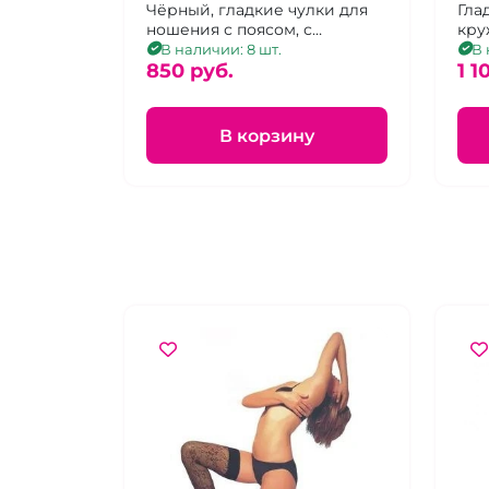
резинкой "Yiliama"
Чёрный, гладкие чулки для
ре
Гла
ношения с поясом, с
кру
коронкой из ткани с
уси
В наличии: 8 шт.
В 
"зоологическим" принтом, р.
850 pуб.
сил
1 1
1-4
В корзину