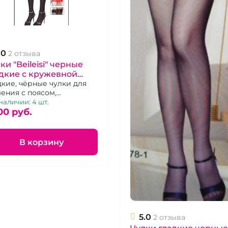
.0
2 отзыва
ки "Beileisi" черные
дкие с кружевной
инкой бантом и
дкие, чёрные чулки для
ения с поясом,
сами
ашенные фестоном из
наличии: 4 шт.
жева, бантом и
00 pуб.
инами.Размер 1-2
В корзину
5.0
2 отзыва