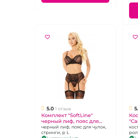
5.0
5
1 отзыв
Комплект "SoftLine"
Ко
черный лиф, пояс для
"Ca
чулок, стринги размер L
черный лиф, пояс для чулок,
(бо
кос
стринги, р L
рол
ука