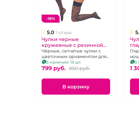
-16%
5.0
5
1 отзыв
Чулки черные
Чул
кружевные с резинкой
гла
"Beileisi"
Чёрные, сетчатые чулки с
рез
Гла
цветочным орнаментом для
нош
бу
ношения с поясом, р 3-4
укр
В наличии: 19 шт.
В 
799 pуб.
кру
1 3
950 pуб.
бус
В корзину