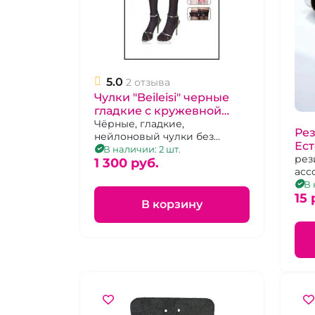
5.0
2 отзыва
Чулки "Beileisi" черные
гладкие с кружевной
красной резинкой
Чёрные, гладкие,
Рез
нейлоновый чулки без
бантом и бусами без
Ест
силиконовой поддержки с
В наличии: 2 шт.
силикона р 2-3
рез
коронкой украшенной
1 300 pуб.
асс
красным кружевом.Размер 1-
В 
2
15 
В корзину