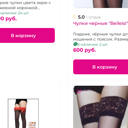
зинкой
дкие чулки цвета экрю с
жевной коронкой
ленной двумя полосками
наличии: 24 шт.
5.0
1 отзыв
икона. Размер 1-3
00 pуб.
Чулки черные "Beileisi"
Гладкие, чёрные чулки дл
В корзину
ношения с поясом. Размер
2.
В наличии: 2 шт.
600 pуб.
В корзину