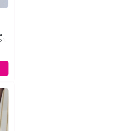
я
 1-