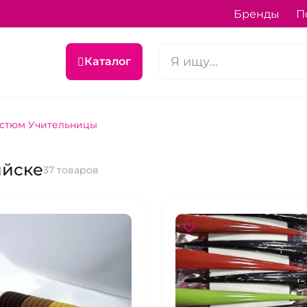
Бренды
П
Каталог
стюм Учительницы
ийске
37 товаров