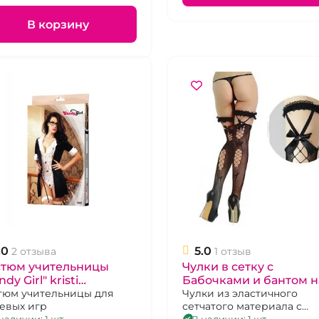
В корзину
.0
5.0
2 отзыва
1 отзыв
стюм учительницы
Чулки в сетку с
ndy Girl" kristi
Бабочками и бантом н
ди,чулки,халат, очки,
тюм учительницы для
резинке "Красавица" с
Чулки из эластичного
евых игр
сетчатого материала с
зка), OS
подвязкой