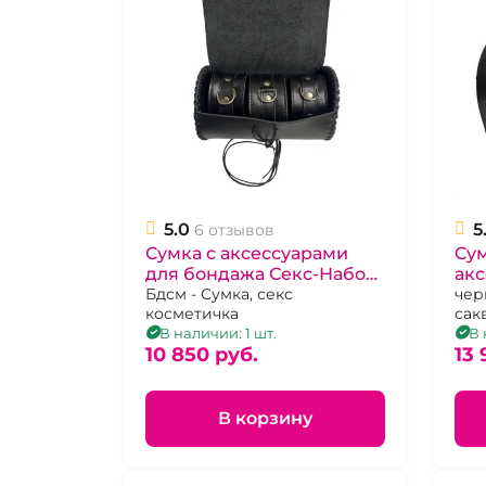
5.0
5
6 отзывов
Сумка с аксессуарами
Cум
для бондажа Секс-Набор
ак
"BDSM Arsenal" кожаная
Бдсм - Сумка, секс
"BD
чер
косметичка
сак
черная, ошейник,
нар
В наличии: 1 шт.
В 
наручники и поножи
10 850 pуб.
пре
13 
В корзину