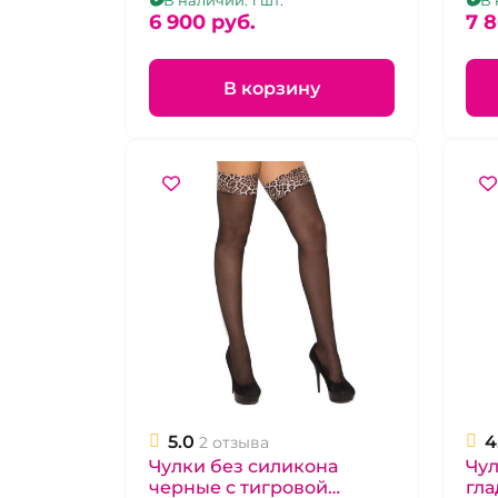
В наличии: 1 шт.
В 
6 900 pуб.
7 
В корзину
5.0
4
2 отзыва
Чулки без силикона
Чул
черные с тигровой
гла