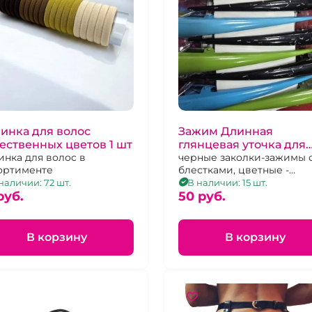
инка для волос
Зажим Длинная
ественных цветов 1 шт
глянцевая уточка для
инка для волос в
волос
черные заколки-зажимы 
ортименте
блестками, цветные -
глянцевые
наличии: 72 шт.
В наличии: 15 шт.
pуб.
50 pуб.
В корзину
В корзину