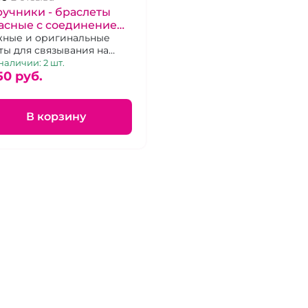
учники - браслеты
асные с соединением
олетовые "BDSM
ные и оригинальные
ты для связывания на
enal"
пке
наличии: 2 шт.
50 pуб.
В корзину