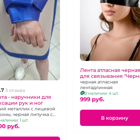
Лента атласная черна
для связывания "Черн
Луна"
черная атласная
лентадлинная
.7
3 отзыва
В наличии: 4 шт.
учники для
999 pуб.
сации рук и ног
ий металлик с лицевой
роны, черная липучка с
В корзину
анки
наличии: 1 шт.
00 pуб.