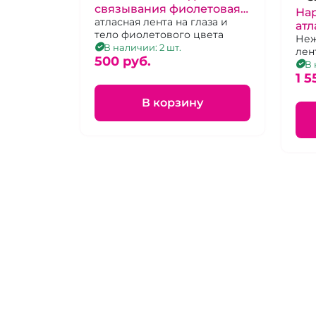
связывания фиолетовая
Нар
для связывания "Тайна"
атласная лента на глаза и
атл
тело фиолетового цвета
фи
Неж
В наличии: 2 шт.
лен
Ars
500 pуб.
сце
В 
1 5
В корзину