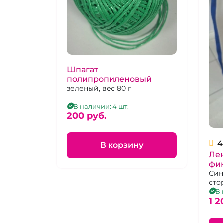
Шпагат
полипропиленовый
зеленый, вес 80 г
В наличии: 4 шт.
200 pуб.
4
В корзину
Лента - нар
фик
Син
сто
изн
В 
1 2