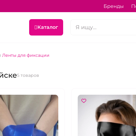
Бренды
П
Каталог
Ленты для фиксации
йске
5 товаров