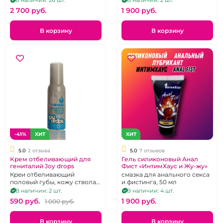
В наличии: 26 шт.
В наличии: 2 шт.
2 700 pуб.
1 900 pуб.
В корзину
В корзину
-41%
ХИТ
ХИТ
5.0
2 отзыва
5.0
7 отзывов
Крем отбеливающий для
Гель силиконовый Анал
гениталий Joy drops
Фист «ИнтимХаус и Жу-жу»
Креи отбеливающий
смазка для анального секса
половый губы, кожу ствола
и фистинга, 50 мл
члена, анус 100 мл.
В наличии: 2 шт.
В наличии: 4 шт.
590 pуб.
1 900 pуб.
1 000 pуб.
В корзину
В корзину