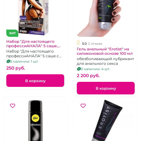
ХИТ
Набор "Для настоящего
5.0
2 отзыва
профессиАНАЛА" 5 саше,
Гель анальный "Erotist" на
презерватив
Набор "Для настоящего
силиконовой основе 100 мл
профессиАНАЛА" 5 саше c
обезболивающий лубрикант
анальными смазками + 3
В наличии: 1 шт.
для анального секса
презерватива
250 pуб.
В наличии: 4 шт.
2 200 pуб.
В корзину
В корзину