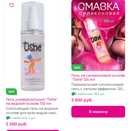
ХИТ
Гель на силиконовой основе
"Tishe"125 мл
Премиальный силиконовый
гель с легким эффектом. 125
ХИТ
мл.
В наличии: 167 шт.
Гель универсальный "Tishe"
3 500 pуб.
на водной основе 125 мл
Скользящий гель на водной
В корзину
основе для всех видов секса.
Объем 125 мл
В наличии: 1 шт.
2 200 pуб.