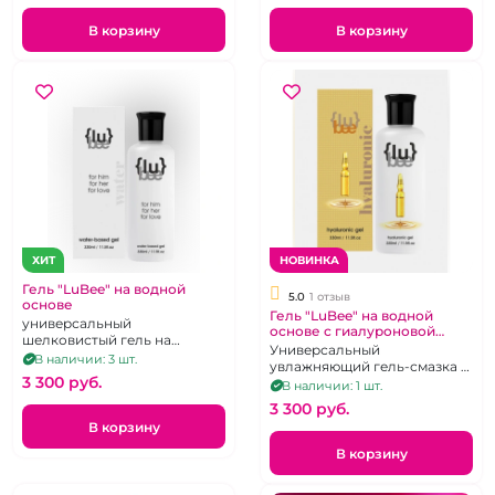
В корзину
В корзину
ХИТ
НОВИНКА
Гель "LuBee" на водной
5.0
1 отзыв
основе
Гель "LuBee" на водной
универсальный
основе с гиалуроновой
шелковистый гель на
кислотой 330 мл
Универсальный
водной основе, 330 мл, без
В наличии: 3 шт.
увлажняющий гель-смазка с
вкуса и запаха
3 300 pуб.
4D-гиалуроновой кислотой
В наличии: 1 шт.
для длительного
3 300 pуб.
скольжения
В корзину
В корзину