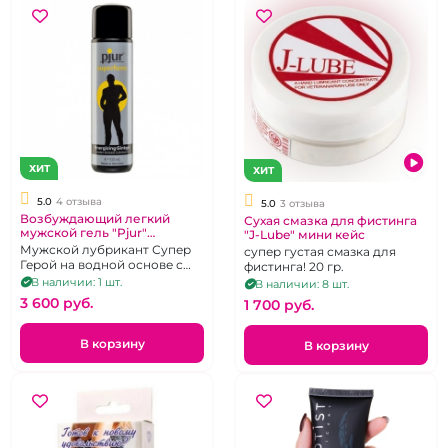
ХИТ
ХИТ
5.0
4 отзыва
5.0
3 отзыва
Возбуждающий легкий
Сухая смазка для фистинга
мужской гель "Pjur"
"J-Lube" мини кейс
Superhero на водной основе
Мужской лубрикант Супер
супер густая смазка для
Герой на водной основе с
фистинга! 20 гр.
возбуждающим эффектом -
В наличии: 1 шт.
В наличии: 8 шт.
содержит Гинкго Билоба,
3 600 pуб.
1 700 pуб.
100 мл
В корзину
В корзину