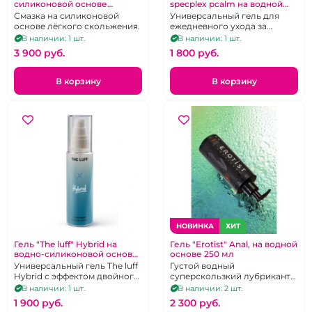
силиконовой основе
specplex pcalm на водной
умеренное скольжение 75
основе 75 мл
Смазка на силиконовой
Универсальный гель для
мл
основе лёгкого скольжения.
ежедневного ухода за
женской интимной зоной
В наличии: 1 шт.
В наличии: 1 шт.
The luff Booster 1 specplex
3 900 pуб.
1 800 pуб.
pcalm
В корзину
В корзину
НОВИНКА
ХИТ
Гель "The luff" Hybrid на
Гель "Erotist" Anal, на водной
водно-силиконовой основе
основе 250 мл
75 мл
Универсальный гель The luff
Густой водный
Hybrid с эффектом двойного
суперскользкий лубрикант
скольжения на водно-
для анального удовольствия
В наличии: 1 шт.
В наличии: 2 шт.
силиконовой основе 75 мл
в увеличенном объеме
1 900 pуб.
2 300 pуб.