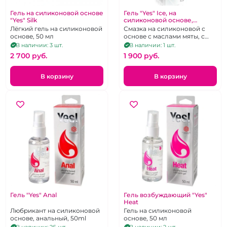
Гель на силиконовой основе
Гель "Yes" Ice, на
"Yes" Silk
силиконовой основе,
охлаждающий, 50ml
Лёгкий гель на силиконовой
Смазка на силиконовой с
основе, 50 мл
основе с маслами мяты, с
охлаждающим эффектом.
В наличии: 3 шт.
В наличии: 1 шт.
2 700 pуб.
1 900 pуб.
В корзину
В корзину
Гель "Yes" Anal
Гель возбуждающий "Yes"
Heat
Любрикант на силиконовой
Гель на силиконовой
основе, анальный, 50ml
основе, 50 мл