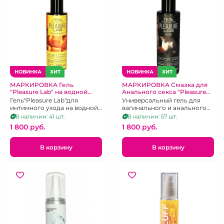
НОВИНКА
ХИТ
НОВИНКА
ХИТ
МАРКИРОВКА Гель
МАРКИРОВКА Смазка для
"Pleasure Lab" на водной
Анального секса "Pleasure
основе сочный манго 185 мл
Lab" с Алоэ Вера на водной
Гель"Pleasure Lab"для
Универсальный гель для
основе густой с алоэ вера
интимного ухода на водной
вагинального и анального
основе сочный манго.
секса густой с алое вера, 185
В наличии: 41 шт.
В наличии: 57 шт.
мл
1 800 pуб.
1 800 pуб.
В корзину
В корзину