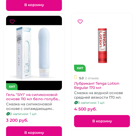
В корзину
ХИТ
5.0
2 отзыва
Лубрикант Tenga Lotion
ХИТ
Regular 170 мл
Смазка на водной основе
Гель "SiYi" на силиконовой
средней вязкости 170 мл.
основе 110 мл бело-голубая
В наличии: 1 шт.
упаковка
Смазка на силиконовой
4 500 pуб.
основе с охлаждающим
эффектом.
В наличии: 1 шт.
3 200 pуб.
В корзину
В корзину