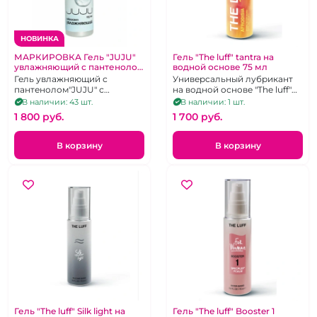
НОВИНКА
МАРКИРОВКА Гель "JUJU"
Гель "The luff" tantra на
увлажняющий с пантенолом
водной основе 75 мл
125 мл
Гель увлажняющий с
Универсальный лубрикант
пантенолом"JUJU" с
на водной основе "The luff"
гиалуронат натрием
tantra
В наличии: 43 шт.
В наличии: 1 шт.
1 800 pуб.
1 700 pуб.
В корзину
В корзину
Гель "The luff" Silk light на
Гель "The luff" Booster 1