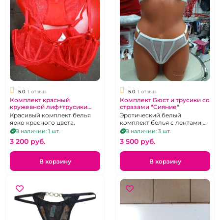
5.0
1 отзыв
5.0
1 отзыв
Комплект красный
Комплект Бюст и трусики со
кружевной лиф+трусики
стразами "Сияние"
слипы
Красивый комплект белья
Эротический белый
ярко красного цвета.
комплект белья с лентами из
страз, бюст+трусики. размер
В наличии: 1 шт.
В наличии: 3 шт.
85C
3 200 pуб.
3 500 pуб.
В корзину
В корзину