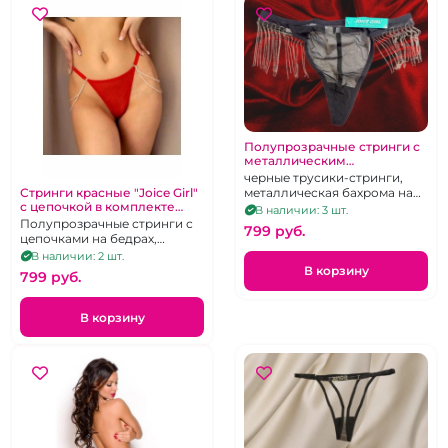
Полупрозрачные стринги с
металлическим
украшением "бахрома"
черные трусики-стринги,
металлическая бахрома на
Стринги красные "Joice Girl"
с цепочкой в комплекте
поясе, р 42-46
В наличии: 3 шт.
размер XL
Полупрозрачные стринги с
799 pуб.
цепочками на бедрах,
красные, 42-46
В наличии: 2 шт.
В корзину
799 pуб.
В корзину