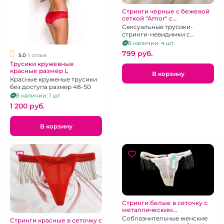
Стринги черные c бежевой
сеткой "Amor" с
металлическим
Сексуальные трусики-
украшением размер М-XL
стринги-невидимки с
чёрной окантовкой и
В наличии: 4 шт.
украшением мерцающим
799 pуб.
5.0
1 отзыв
стразами на пояске. Размер
Трусики кружевные
М/XL
красные размер L
В корзину
Красные круженые трусики
без доступа размер 48-50
В наличии: 1 шт.
1 200 pуб.
В корзину
Стринги белые в сеточку с
металлическим
украшением бахрома
Соблазнительные женские
Стринги красные в сеточку с
размер М