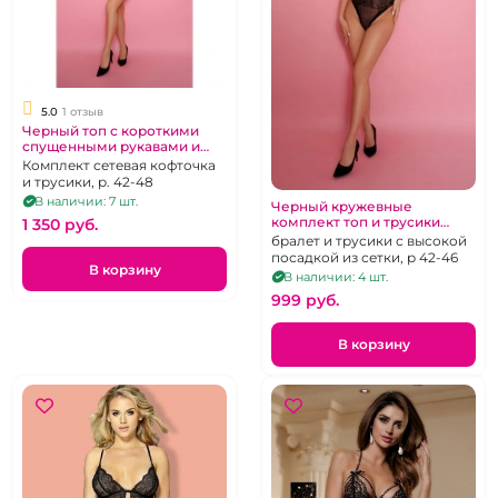
5.0
1 отзыв
Черный топ с короткими
спущенными рукавами и
высокие трусики "Amor El"
Комплект сетевая кофточка
и трусики, р. 42-48
В наличии: 7 шт.
Черный кружевные
комплект топ и трусики
1 350 pуб.
"Amor El"
бралет и трусики с высокой
посадкой из сетки, р 42-46
В корзину
В наличии: 4 шт.
999 pуб.
В корзину