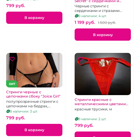
Secret" с сердечками и
пояснице. Размер М.
799 pуб.
стразами размер L
Черные стринги с
сердечками и стразами
"Victoria*s Secret"
В наличии: 4 шт.
В корзину
1 199 pуб.
1 500 pуб.
В корзину
ХИТ
Стринги черные с
цепочками сбоку "Joice Girl"
Стринги красные с
полупрозрачные стринги с
металлическими цветами
цепочками на бедрах,
на пояснице
красные трусики, м
черные, р 46-50
В наличии: 3 шт.
799 pуб.
В наличии: 2 шт.
799 pуб.
В корзину