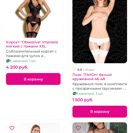
Корсет "Obsessive" Impresia
мягкий с пажами ХXL
Соблазнительный корсет с
пажами для чулок и
трусиками без доступа
В наличии: 1 шт.
чёрного цвета.
4 200 pуб.
5.0
1 отзыв
Пояс "FlirtOn" белый
кружевной 46-48
В корзину
Кружевной пояс в комплекте
с прозрачными трусиками -
стрингами.
В наличии: 3 шт.
1 500 pуб.
В корзину