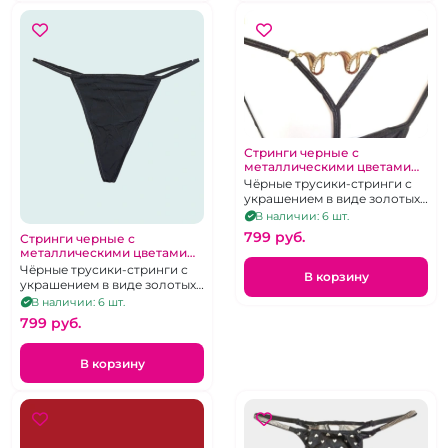
Стринги черные с
металлическими цветами
на пояснице L
Чёрные трусики-стринги с
украшением в виде золотых
лилий со стразами на
В наличии: 6 шт.
пояснице. Размер L.
799 pуб.
Стринги черные с
металлическими цветами
на пояснице размер XL
Чёрные трусики-стринги с
В корзину
украшением в виде золотых
лилий со стразами на
В наличии: 6 шт.
пояснице. Размер XL.
799 pуб.
В корзину