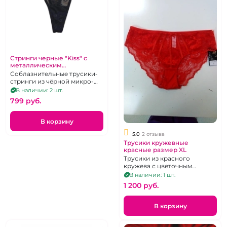
Стринги черные "Kiss" с
металлическим
украшением размер XL
Соблазнительные трусики-
стринги из чёрной микро-
сетки с украшением из
В наличии: 2 шт.
металла. Размер XL.
799 pуб.
В корзину
5.0
2 отзыва
Трусики кружевные
красные размер XL
Трусики из красного
кружева с цветочным
рисунком, р 46-48
В наличии: 1 шт.
1 200 pуб.
В корзину