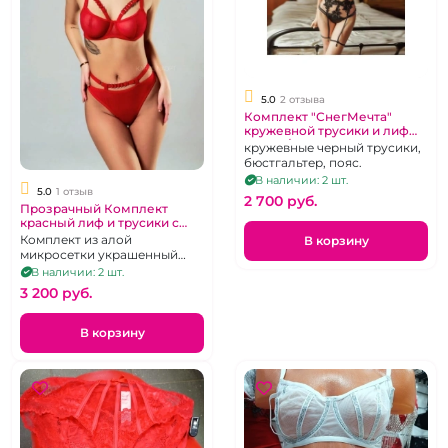
5.0
2 отзыва
Комплект "СнегМечта"
кружевной трусики и лиф
белый/черный
кружевные черный трусики,
бюстгальтер, пояс.
В наличии: 2 шт.
5.0
1 отзыв
2 700 pуб.
Прозрачный Комплект
красный лиф и трусики с
кольцами
Комплект из алой
В корзину
микросетки украшенный
металлическими колечками.
В наличии: 2 шт.
М.
3 200 pуб.
В корзину