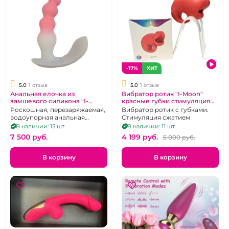
-17%
ХИТ
5.0
1 отзыв
5.0
1 отзыв
Анальная елочка из
Вибратор ротик "I-Moon"
замшевого силикона "I-
красные губки стимуляция
Moon" бело-розовая
сжатием
Роскошная, перезаряжаемая,
Вибратор ротик с губками.
водоупорная анальная
Стимуляция сжатием
ёлочка с дистанционным
В наличии: 15 шт.
В наличии: 11 шт.
управлением.
7 500 pуб.
4 199 pуб.
5 000 pуб.
В корзину
В корзину