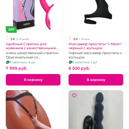
ХИТ
5.0
3 отзыва
5.0
1 отзыв
Удобный Страпон для
Массажер простаты "I-Moon"
новичков с качественными
черный с кольцом
трусиками и вибрацией на д/
очень качественный страпон
Черный массажер простаты с
у "I-Moon" Pretty Beauty
Оригинальный со
кольцом.
стимуляцией клитора и
В наличии: 4 шт.
В наличии: 1 шт.
удобной посадкой.
7 999 pуб.
6 500 pуб.
В корзину
В корзину