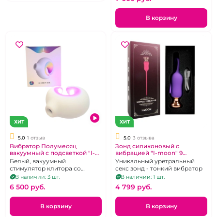
В корзину
ХИТ
ХИТ
5.0
1 отзыв
5.0
3 отзыва
Вибратор Полумесяц
Зонд силиконовый с
вакуумный с подсветкой "I-
вибрацией "I-moon" 9
Moon"
режимов
Белый, вакуумный
Уникальный уретральный
стимулятор клитора со
секс зонд - тонкий вибратор
светодиодной подсветкой в
В наличии: 3 шт.
В наличии: 1 шт.
форме полумесяца.
6 500 pуб.
4 799 pуб.
В корзину
В корзину