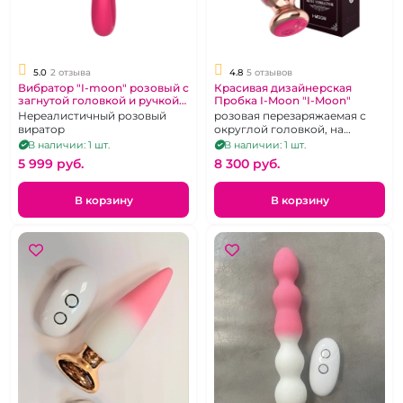
5.0
2 отзыва
4.8
5 отзывов
Вибратор "I-moon" розовый с
Красивая дизайнерская
загнутой головкой и ручкой
Пробка I-Moon "I-Moon"
кольцом
Нереалистичный розовый
розовая перезаряжаемая с
виратор
округлой головкой, на
дистанционном пульте
В наличии: 1 шт.
В наличии: 1 шт.
управления
5 999 pуб.
8 300 pуб.
В корзину
В корзину