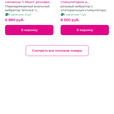
силикона "I-Moon" розовая
стимулятором и
рельефная на д.у пульте
вибрирующей ручкой -
Перезаряжаемый анальный
розовый вибратор с
пробкой "I-Moon" розовый
вибратор "ёлочка" с
клиторальным стимулятором
возможностью
и анальной пробкой -
В наличии: 3 шт.
В наличии: 1 шт.
дистанционного управления.
двусторонний
6 880 pуб.
8 500 pуб.
В корзину
В корзину
Смотреть все похожие товары