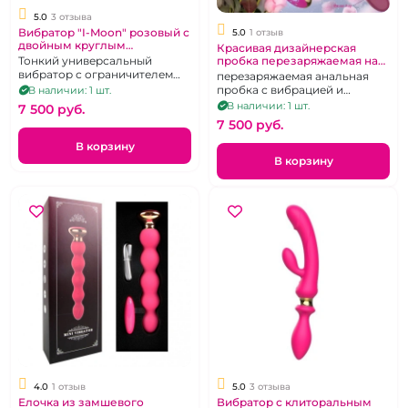
5.0
3 отзыва
Вибратор "I-Moon" розовый с
5.0
1 отзыв
двойным круглым
Красивая дизайнерская
клиторальным
пробка перезаряжаемая на
Тонкий универсальный
стимулятором
дистанционном управлении
вибратор с ограничителем
перезаряжаемая анальная
"I-Moon"
(клиторальным
пробка с вибрацией и
В наличии: 1 шт.
стимулятором) в виде
подогревом на
В наличии: 1 шт.
7 500 pуб.
мошонки
радиоуправлении
7 500 pуб.
В корзину
В корзину
4.0
1 отзыв
5.0
3 отзыва
Елочка из замшевого
Вибратор с клиторальным