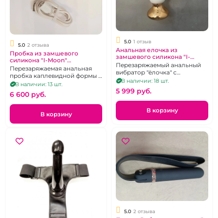
5.0
1 отзыв
5.0
2 отзыва
Анальная елочка из
Пробка из замшевого
замшевого силикона "I-
силикона "I-Moon"
Moon" бело-розовое амбре
Перезаряжаемый анальный
перезаряжаемая бело-
Перезаряжаемая анальная
перезаряжаемая на д/у
вибратор "ёлочка" с
розовое амбре на д/у
пробка каплевидной формы с
возможностью
В наличии: 18 шт.
дистанционным
В наличии: 13 шт.
дистанционного управления.
5 999 pуб.
управлением.
6 600 pуб.
В корзину
В корзину
5.0
2 отзыва