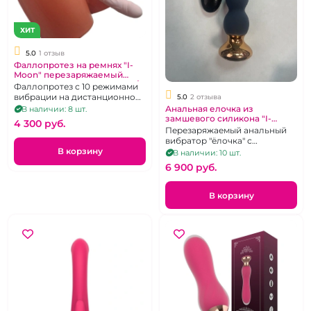
ХИТ
5.0
1 отзыв
Фаллопротез на ремнях "I-
Moon" перезаряжаемый
телесный с вибрацией на д/у
Фаллопротез с 10 режимами
вибрации на дистанционном
5.0
2 отзыва
управлении, на регулируемых
Анальная елочка из
В наличии: 8 шт.
ремешках
замшевого силикона "I-
4 300 pуб.
Moon" длинная черная
Перезаряжаемый анальный
перезаряжаемая на д\у
вибратор "ёлочка" с
возможностью
В корзину
В наличии: 10 шт.
дистанционного управления.
6 900 pуб.
В корзину