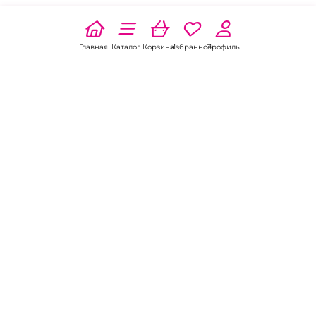
Главная
Каталог
Корзина
Избранное
Профиль
Наши соц
сети:
Если есть
вопросы:
КОНТАКТЫ В НИКЕЛЕ
8 (800) 301-70-69
intimhouse@mail.ru
КАТАЛОГ