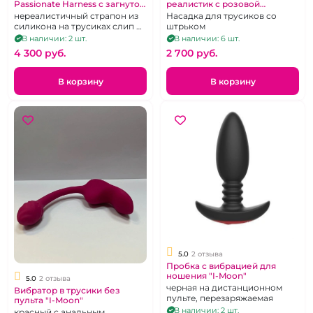
Passionate Harness с загнутой
реалистик с розовой
вверх головкой
головкой
нереалистичный страпон из
Насадка для трусиков со
силикона на трусиках слип из
штрьком
искусственной кожи, на
В наличии: 2 шт.
В наличии: 6 шт.
широкой резинке
4 300 pуб.
2 700 pуб.
В корзину
В корзину
5.0
2 отзыва
Пробка с вибрацией для
ношения "I-Moon"
5.0
2 отзыва
черная на дистанционном
Вибратор в трусики без
пульте, перезаряжаемая
пульта "I-Moon"
В наличии: 2 шт.
красный с анальным