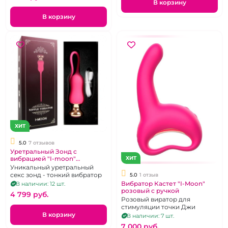
В корзину
В корзину
ХИТ
5.0
7 отзывов
Уретральный Зонд с
вибрацией "I-moon"
ХИТ
силиконовый
Уникальный уретральный
секс зонд - тонкий вибратор
5.0
1 отзыв
Вибратор Кастет "I-Moon"
В наличии: 12 шт.
розовый с ручкой
4 799 pуб.
Розовый виратор для
стимуляции точки Джи
В корзину
В наличии: 7 шт.
7 000 pуб.