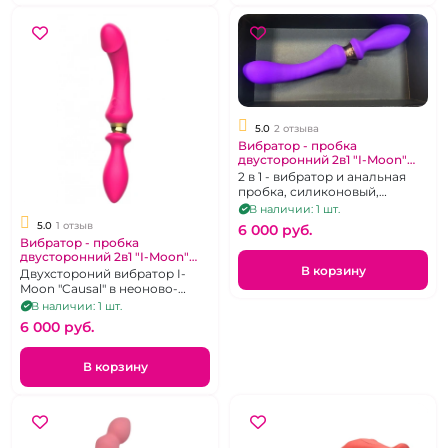
5.0
2 отзыва
Вибратор - пробка
двусторонний 2в1 "I-Moon"
фиолетовый
2 в 1 - вибратор и анальная
пробка, силиконовый,
перезаряжаемый, 10 режимов,
В наличии: 1 шт.
водонепроницаемый
5.0
1 отзыв
6 000 pуб.
Вибратор - пробка
двусторонний 2в1 "I-Moon"
розовый
В корзину
Двухстороний вибратор I-
Moon "Causal" в неоново-
розовой расцветке
В наличии: 1 шт.
6 000 pуб.
В корзину