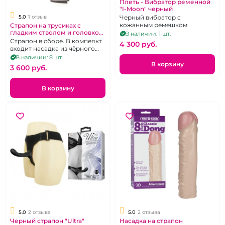
Плеть - Вибратор ременной
"I-Moon" черный
Черный вибратор с
5.0
1 отзыв
кожанным ремешком
Страпон на трусиках с
гладким стволом и головкой
В наличии: 1 шт.
"Черный кофе"
Страпон в сборе. В компелкт
4 300 pуб.
входит насадка из чёрного
силикона и трусики.
В наличии: 8 шт.
В корзину
3 600 pуб.
В корзину
5.0
2 отзыва
5.0
2 отзыва
Черный страпон "Ultra"
Насадка на страпон