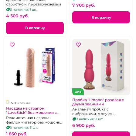
отростком, перезаряжаемый
7 700 pуб.
В наличии: 1 шт.
4 500 pуб.
В корзину
В корзину
ХИТ
Пробка "I moon" розовая с
5.0
3 отзыва
двумя звеньями
Насадка на страпон
Анальная пробка с
"LoveStick" без мошонки с
вибрациями, с двумя
ярко выраженной головкой
Реалистичная насадка-
звеньями розового цвета.
В наличии: 1 шт.
фаллоимитатор без мошонки
6 900 pуб.
LoveStick из кибер-кожи с
В наличии: 3 шт.
коннектором для пояса. 17см
1 850 pуб.
Х 4см