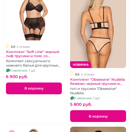
5.0
2 отзыва
Комплект "Soft Line" черный
лиф трусики и пояс со
шнуровкой 3xl
Комплект сексуального
НОВИНКА
нижнего белья для крупных
дам, лиф , трусики- стринги,
В наличии: 1 шт.
пояс с пажами, размер 3XL
5.0
4 отзыва
6 900 pуб.
Комплект "Obsessive" Nudelia
бежево-черный трусики и
лиф, S/M
В корзину
топ и трусики "Obsessive"
Nudelia
В наличии: 1 шт.
5 800 pуб.
В корзину