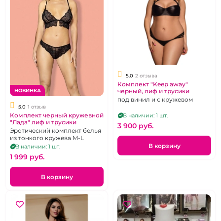
5.0
2 отзыва
Комплект "Keep away"
черный, лиф и трусики
НОВИНКА
под винил и с кружевом
5.0
1 отзыв
Комплект черный кружевной
В наличии: 1 шт.
"Лада" лиф и трусики
3 900 pуб.
Эротический комплект белья
из тонкого кружева M-L
В корзину
В наличии: 1 шт.
1 999 pуб.
В корзину