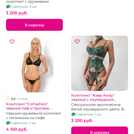
комплект с кружевами
В наличии: 4 шт.
3 200 pуб.
В корзину
Комплект "Keep Away"
5.0
1 отзыв
черный с изумрудной
вышивкой лиф и трусики
Комплект "CoFashion"
Сексуальное эротическое
черный лиф и трусики,
бельё изумрудного цвета. В
кружевной с тесемками на
Черный кружевной комплект
комлекте лифчик, пояс для
В наличии: 1 шт.
лифе, 42-44
с тесемками на лифе
чулок, трусики и чокер с
3 200 pуб.
обхватом талии.
В наличии: 1 шт.
4 100 pуб.
В корзину