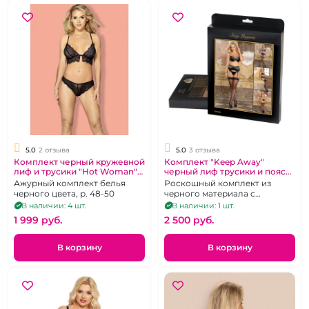
5.0
2 отзыва
5.0
3 отзыва
Комплект черный кружевной
Комплект "Keep Away"
лиф и трусики "Hot Woman"
черный лиф трусики и пояс
LXL
52-54
Ажурный комплект белья
Роскошный комплект из
черного цвета, р. 48-50
черного материала с
кружевной отделкой.Размер
В наличии: 4 шт.
В наличии: 1 шт.
52-54
1 999 pуб.
2 500 pуб.
В корзину
В корзину