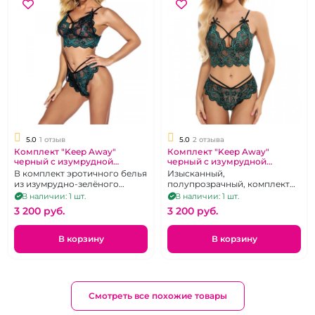
5.0
1 отзыв
5.0
2 отзыва
Комплект "Keep Away"
Комплект "Keep Away"
черный с изумрудной
черный с изумрудной
вышивкой лиф и трусики, 44-
вышивкой лиф и трусики, 48-
В комплект эротичного белья
Изысканный,
46
50
из изумрудно-зелёного
полупрозрачный, комплект
кружева входит бюстгальтер
из воздушного кружева,
В наличии: 1 шт.
В наличии: 1 шт.
и трусики. Размер 40-46
размер 48-50
3 200 pуб.
3 200 pуб.
В корзину
В корзину
Смотреть все похожие товары