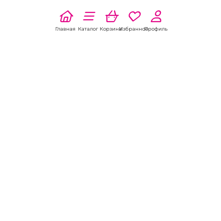
Главная
Каталог
Корзина
Избранное
Профиль
Наши соц
сети:
Если есть
вопросы:
КОНТАКТЫ В НИКЕЛЕ
8 (800) 301-70-69
intimhouse@mail.ru
КАТАЛОГ