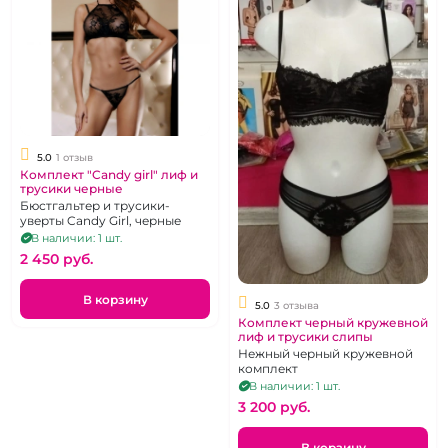
5.0
1 отзыв
Комплект "Candy girl" лиф и
трусики черные
Бюстгальтер и трусики-
уверты Candy Girl, черные
В наличии: 1 шт.
2 450 pуб.
В корзину
5.0
3 отзыва
Комплект черный кружевной
лиф и трусики слипы
Нежный черный кружевной
комплект
В наличии: 1 шт.
3 200 pуб.
В корзину