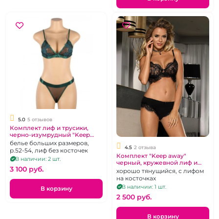
5.0
5 отзывов
Комплект лиф и трусики,
черно-изумрудный "Keep
away"
белье больших размеров,
4.5
2 отзыва
р.52-54, лиф без косточек
Комплект "Keep away"
В наличии: 2 шт.
черный, кружевной лиф и
3 100 pуб.
трусики
хорошо тянущийся, с лифом
на косточках
В наличии: 1 шт.
В корзину
2 500 pуб.
В корзину