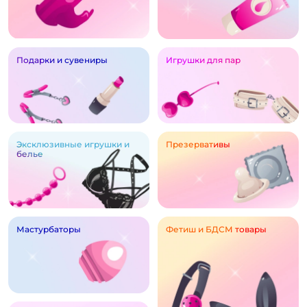
Подарки и сувениры
Игрушки для пар
Эксклюзивные игрушки и
Презервативы
белье
Мастурбаторы
Фетиш и БДСМ товары