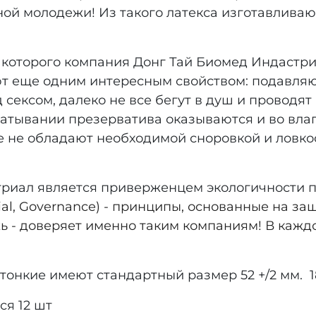
ной молодежи! Из такого латекса изготавлива
 которого компания Донг Тай Биомед Индастри
т еще одним интересным свойством: подавляют
д сексом, далеко не все бегут в душ и проводя
катывании презерватива оказываются и во вла
е не обладают необходимой сноровкой и ловко
триал является приверженцем экологичности 
cial, Governance) - принципы, основанные на 
 - доверяет именно таким компаниям! В каждо
онкие имеют стандартный размер 52 +/2 мм. 1
ся 12 шт