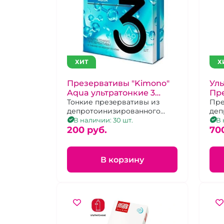
ХИТ
Х
Презервативы "Kimono"
Уль
Aqua ультратонкие 3
Пре
штуки
Тонкие презервативы из
Aqu
Пре
депротоинизированного
деп
латекса со смазкой на
лат
В наличии: 30 шт.
В 
водной основе
200 pуб.
вод
70
пач
В корзину