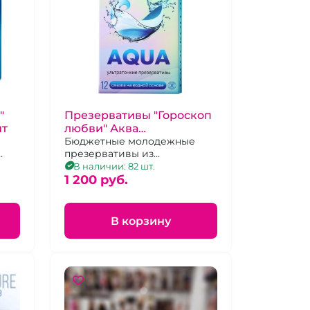
"
Презервативы "Гороскоп
шт
любви" Аква
ультратонкие 12 шт
Бюджетные молодежные
презервативы из
депротоинизированного
В наличии: 82 шт.
латекса
1 200 pуб.
В корзину