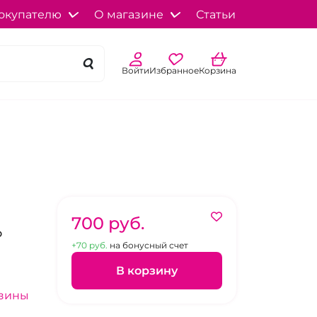
окупателю
О магазине
Статьи
Войти
Избранное
Корзина
700 pуб.
о
+70 pуб.
на бонусный счет
В корзину
азины