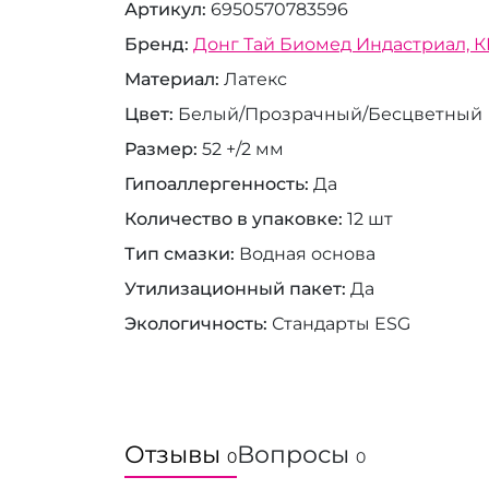
Артикул
6950570783596
Бренд
Донг Тай Биомед Индастриал, К
Материал
Латекс
Цвет
Белый/Прозрачный/Бесцветный
Размер
52 +/2 мм
Гипоаллергенность
Да
Количество в упаковке
12 шт
Тип смазки
Водная основа
Утилизационный пакет
Да
Экологичность
Стандарты ESG
Отзывы
Вопросы
0
0