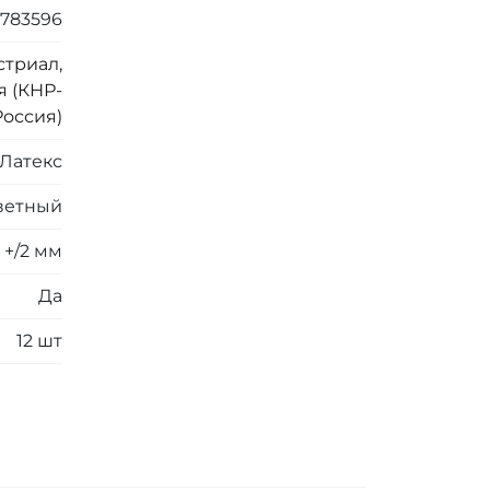
783596
стриал,
я (КНР-
Россия)
Латекс
ветный
 +/2 мм
Да
12 шт