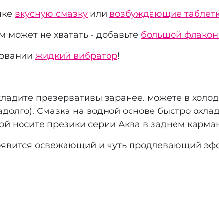
пке
вкусную смазку
или
возбуждающие таблет
м может не хватать - добавьте
большой флако
зовании
жидкий вибратор
!
хладите презервативы заранее. можете в холод
долго). Смазка на водной основе быстро охлад
мой носите презики серии Аква в заднем карма
появится освежающий и чуть продлевающий эфф