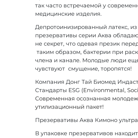
так часто встречаемой у современ
медицинские изделия.
Депротоинизированный латекс, из
презервативы серии Аква обладаю
не секрет, что одевая презик пере
таким образом, бактерии при рас
члена и канале. Молодые люди ещ
чувствуют смущение, торопятся!
Компания Донг Тай Биомед Индас
Стандарты ESG (
Environmental, So
Современная осознанная молодежь
утилизационный пакет!
Презервативы Аква Кимоно ультрат
В упаковке презервативов находит