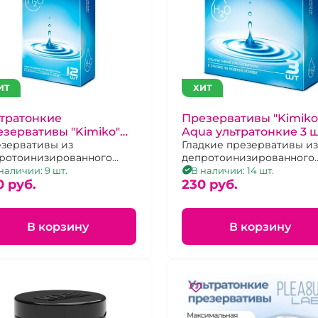
ИТ
ХИТ
тратонкие
Презервативы "Kimiko
зервативы "Kimiko"
Aqua ультратонкие 3 
a ультратонкие 12 шт
зервативы из
Гладкие презервативы из
ротоинизированного
депротоинизированного
екса со смазкой на
латекса,
наличии: 9 шт.
В наличии: 14 шт.
ной основе большая
0 pуб.
230 pуб.
ка
В корзину
В корзину