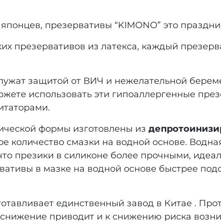
 японцев, презервативы “KIMONO” это праздни
нких презервативов из латекса, каждый презер
ужат защитой от ВИЧ и нежелательной береме
ожете использовать эти гипоаллергенные през
итаторами.
ической формы изготовлены из
депротоинизи
е количество смазки на водной основе. Водна
что презики в силиконе более прочными, идеал
вативы в мазке на водной основе быстрее под
тавливает единственный завод в Китае . Прот
о снижение приводит и к снижению риска возн