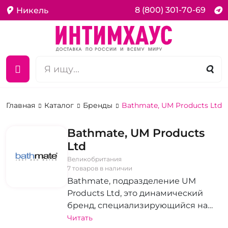
8 (800) 301-70-69
Никель
Главная
Каталог
Бренды
Bathmate, UM Products Ltd
Bathmate, UM Products
Ltd
Великобритания
7 товаров в наличии
Bathmate, подразделение UM
Products Ltd, это динамический
бренд, специализирующийся на
интимных товарах для взрослых.
Читать