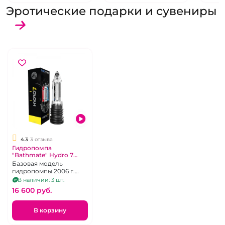
Эротические подарки и сувениры
4.3
3 отзыва
Гидропомпа
"Bathmate" Hydro 7
Crystal
Базовая модель
гидропомпы 2006 г.
выпуска, подойдет
В наличии: 3 шт.
новичкам с размером
16 600 pуб.
члена от 10 до 18 см
В корзину