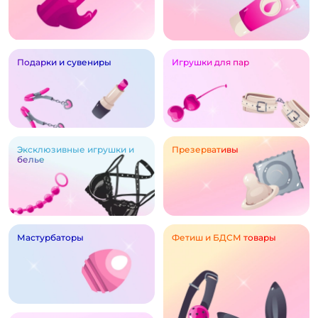
Подарки и сувениры
Игрушки для пар
Эксклюзивные игрушки и
Презервативы
белье
Мастурбаторы
Фетиш и БДСМ товары