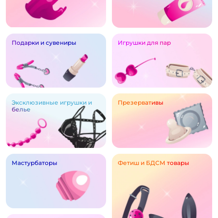
Подарки и сувениры
Игрушки для пар
Эксклюзивные игрушки и
Презервативы
белье
Мастурбаторы
Фетиш и БДСМ товары