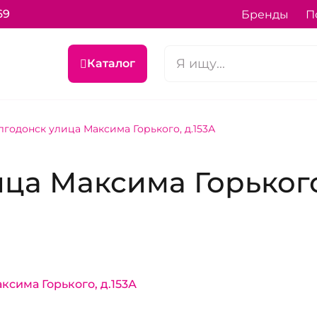
69
Бренды
П
Каталог
лгодонск улица Максима Горького, д.153А
ца Максима Горького,
ксима Горького, д.153А