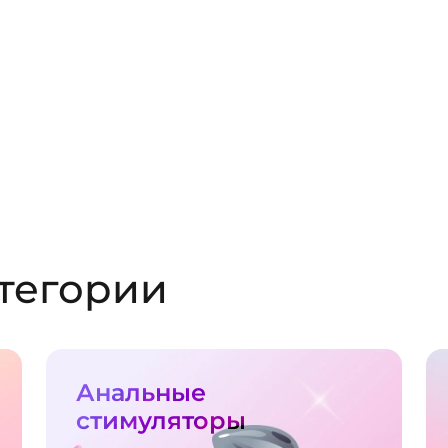
тегории
Анальные
стимуляторы