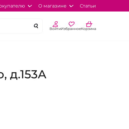
окупателю
О магазине
Статьи
Войти
Избранное
Корзина
 д.153А