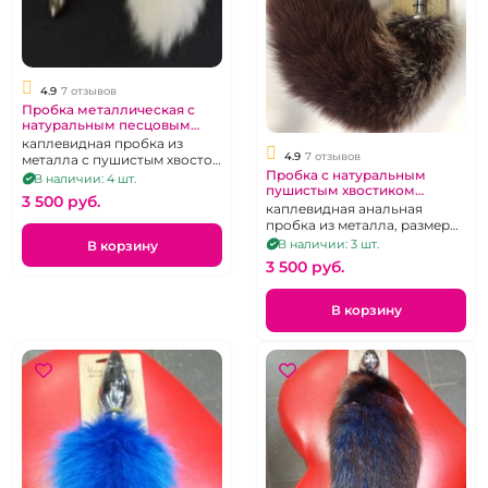
4.9
7 отзывов
Пробка металлическая с
натуральным песцовым
хвостом "ИнтимХаус"
каплевидная пробка из
4.9
7 отзывов
металла с пушистым хвостом
Пробка с натуральным
из натурального меха, цвет в
В наличии: 4 шт.
пушистым хвостиком
ассортименте
3 500 pуб.
"ИнтимХаус"
каплевидная анальная
пробка из металла, размер
М, цвет хвоста в
В наличии: 3 шт.
В корзину
ассортименте
3 500 pуб.
В корзину