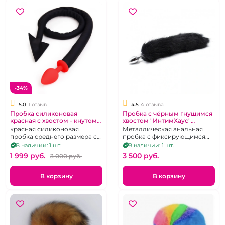
-34%
5.0
1 отзыв
4.5
4 отзыва
Пробка силиконовая
Пробка с чёрным гнущимся
красная с хвостом - кнутом
хвостом "ИнтимХаус"
"Хвост черта"
серебрянная
красная силиконовая
Металлическая анальная
пробка среднего размера с
пробка с фиксирующимся
хвостом чертенка
хвостом из натурального
В наличии: 1 шт.
В наличии: 1 шт.
меха.
1 999 pуб.
3 500 pуб.
3 000 pуб.
В корзину
В корзину