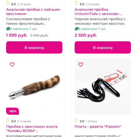
5.0
2 отзыва
5.0
2 отзыва
Анальная пробка с зайчьим
Анальная пробка
хвостиком
UnicornTails с неоново-
желтым хвостом
Силиконовая пробка с
Черная анальная пробка с
темно-фиолетовым
неоново-желтым хвостом.
коротким хвостиком
В наличии: 1 шт.
В наличии: 1 шт.
1 599 pуб.
2 500 pуб.
2 100 pуб.
В корзину
В корзину
-65%
5.0
3 отзыва
5.0
1 отзыв
Пробка с хвостиком енота
Плеть - ракета "Passion"
"Notabu BDSM"
металлическая и ребристая
Каплевидная металлическая
многохвостовая плеть с