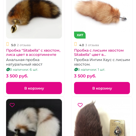
ХИТ
5.0
2 отзыва
4.0
3 отзыва
Пробка "Sitabella" с хвостом,
Пробка с лисьим хвостом
лиса цвет в ассортименте
Sitabella" цвет в
ассортименте
Анальная пробка
Пробка Интим Хаус с лисьим
натуральный хвост
хвостом.
В наличии: 6 шт.
В наличии: 1 шт.
3 500 pуб.
3 500 pуб.
В корзину
В корзину