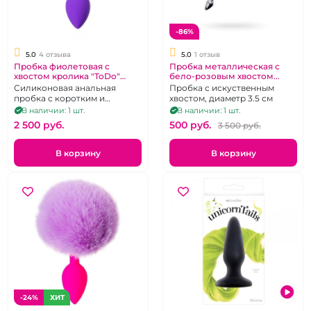
-86%
5.0
4 отзыва
5.0
1 отзыв
Пробка фиолетовая с
Пробка металлическая с
хвостом кролика "ToDo"
бело-розовым хвостом
силикон
"Metal"
Силиконовая анальная
Пробка с искуственным
пробка с коротким и
хвостом, диаметр 3.5 см
пушистым хвоостиком
В наличии: 1 шт.
В наличии: 1 шт.
2 500 pуб.
500 pуб.
3 500 pуб.
В корзину
В корзину
-24%
ХИТ