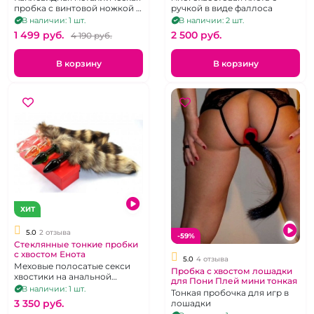
пробка с винтовой ножкой и
ручкой в виде фаллоса
хвостом.
В наличии: 1 шт.
В наличии: 2 шт.
1 499 pуб.
2 500 pуб.
4 190 pуб.
В корзину
В корзину
ХИТ
5.0
2 отзыва
-59%
Стеклянные тонкие пробки
с хвостом Енота
5.0
4 отзыва
Меховые полосатые секси
Пробка с хвостом лошадки
хвостики на анальной
для Пони Плей мини тонкая
пробочке без вибрации в
В наличии: 1 шт.
Тонкая пробочка для игр в
ассортименте
3 350 pуб.
лошадки