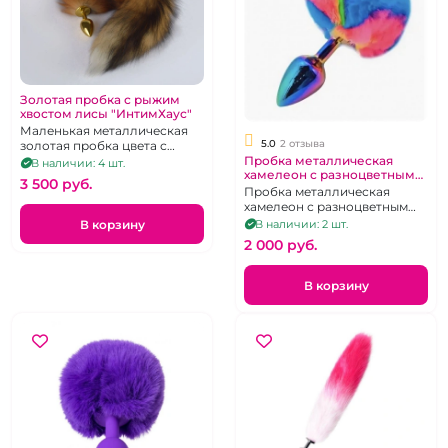
Золотая пробка с рыжим
хвостом лисы "ИнтимХаус"
Маленькая металлическая
5.0
2 отзыва
золотая пробка цвета с
Пробка металлическая
лисьим хвостом, р. S
В наличии: 4 шт.
хамелеон с разноцветным
3 500 pуб.
коротким хвостиком
Пробка металлическая
хамелеон с разноцветным
коротким хвостиком
В корзину
В наличии: 2 шт.
2 000 pуб.
В корзину