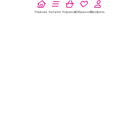
Главная
Каталог
Корзина
Избранное
Профиль
Наши соц
сети:
Если есть
вопросы:
КОНТАКТЫ В БЕЛОКУРИХЕ
Пункт выдачи
ул. Советская, 5А
8 (800) 301-70-69