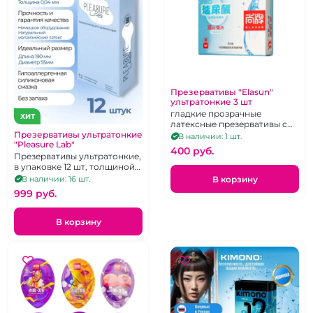
Презервативы "Elasun"
ультратонкие 3 шт
гладкие прозрачные
ХИТ
латексные презервативы с
увеличенной смазкой, 3
Презервативы ультратонкие
В наличии: 1 шт.
"Pleasure Lab"
штуки
400 pуб.
Презервативы ультратонкие,
в упаковке 12 шт, толщиной
0,04 мм.
В корзину
В наличии: 16 шт.
999 pуб.
В корзину