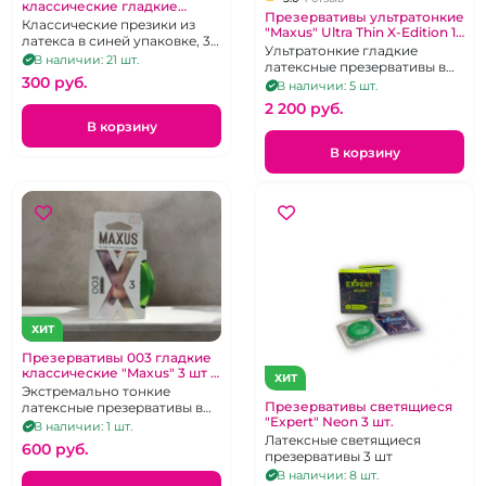
классические гладкие
Презервативы ультратонкие
"Unilatex" Natural Plain 3 шт
Классические презики из
"Maxus" Ultra Thin X-Edition 12
латекса в синей упаковке, 3
шт в черной банке
Ультратонкие гладкие
шт.
В наличии: 21 шт.
латексные презервативы в
300 pуб.
большой банке. 12 шт.
В наличии: 5 шт.
2 200 pуб.
В корзину
В корзину
ХИТ
Презервативы 003 гладкие
классические "Maxus" 3 шт в
ХИТ
зеленом металлическом
Экстремально тонкие
кейсе
Презервативы светящиеся
латексные презервативы в
"Expert" Neon 3 шт.
железном кейсе. 3 шт.
В наличии: 1 шт.
Латексные светящиеся
600 pуб.
презервативы 3 шт
В наличии: 8 шт.