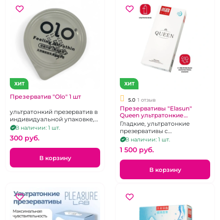
ХИТ
ХИТ
Презерватив "Olo" 1 шт
5.0
1 отзыв
Презервативы "Elasun"
ультратонкий презерватив в
Queen ультратонкие
индивидуальной упаковке,
гладкие 12 шт,
Гладкие, ультратонкие
смазка на водной основе с
В наличии: 1 шт.
презервативы с
гиалуроновой кислотой
300 pуб.
увеличенным количеством
В наличии: 1 шт.
смазки 12 шт.
1 500 pуб.
В корзину
В корзину