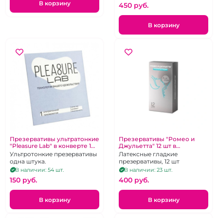
В корзину
450 pуб.
В корзину
Презервативы ультратонкие
Презервативы "Ромео и
"Pleasure Lab" в конверте 1
Джульетта" 12 шт в
шт
ассортименте
Ультротонкие презервативы
Латексные гладкие
одна штука.
презервативы, 12 шт
В наличии: 54 шт.
В наличии: 23 шт.
150 pуб.
400 pуб.
В корзину
В корзину