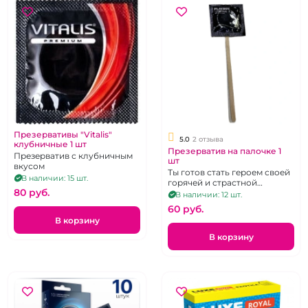
Презервативы "Vitalis"
5.0
2 отзыва
клубничные 1 шт
Презерватив на палочке 1
Презерватив с клубничным
шт
вкусом
Ты готов стать героем своей
В наличии: 15 шт.
горячей и страстной
80 pуб.
истории? презервативы в
В наличии: 12 шт.
ассортименте (могут быть
60 pуб.
разные фирмы, иногда
В корзину
поставляются без палочки)
В корзину