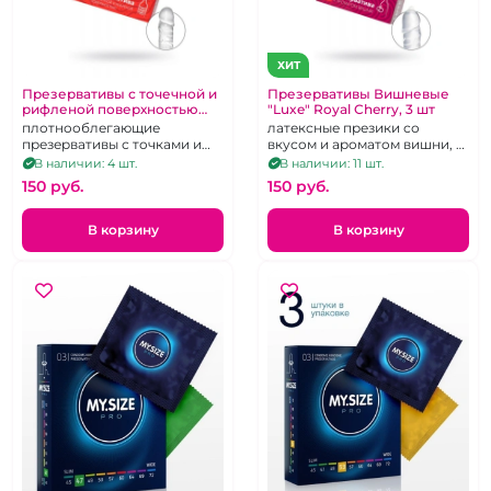
ХИТ
Презервативы с точечной и
Презервативы Вишневые
рифленой поверхностью
"Luxe" Royal Cherry, 3 шт
"Luxe" Royal Extreme 3 шт
плотнооблегающие
латексные презики со
презервативы с точками и
вкусом и ароматом вишни, 3
ребрами
шт
В наличии: 4 шт.
В наличии: 11 шт.
150 pуб.
150 pуб.
В корзину
В корзину