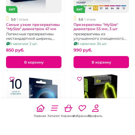
ХИТ
ХИТ
5.0
1 отзыв
5.0
1 отзыв
Самые узкие презервативы
Презервативы "MySize"
"MySize" диаметром 47 мм
диаметром 53 мм, 3 шт
Латексные презервативы
презервативы из
нестандартной ширины,
улучшенного очищенного
47*160 3 шт
латекса 3 шт
В наличии: 2 шт.
В наличии: 34 шт.
850 pуб.
990 pуб.
В корзину
В корзину
Главная
Каталог
Корзина
Избранное
Профиль
ХИТ
Светящиеся презервативы