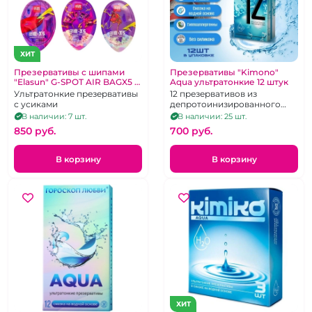
ХИТ
Презервативы с шипами
Презервативы "Kimono"
"Elasun" G-SPOT AIR BAGX5 в
Aqua ультратонкие 12 штук
кейсе 1 шт
Ультратонкие презервативы
12 презервативов из
с усиками
депротоинизированного
латекса, со смазкой на
В наличии: 7 шт.
В наличии: 25 шт.
водной основе
850 pуб.
700 pуб.
В корзину
В корзину
ХИТ