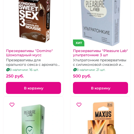
ХИТ
Презервативы "Domino"
Презервативы "Pleasure Lab"
Шоколадный мусс
ультратонкие 3 шт
Презервативы для
Ультратонкие презервативы
орального секса с ароматом
с силиконовой смазкой и
шоколада 3 шт
накопителем
В наличии: 16 шт.
В наличии: 21 шт.
250 pуб.
500 pуб.
В корзину
В корзину