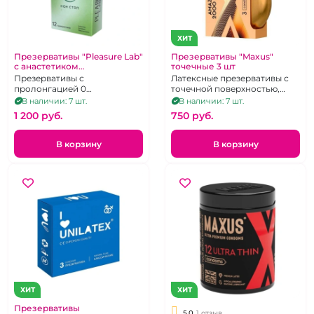
ХИТ
Презервативы "Pleasure Lab"
Презервативы "Maxus"
с анастетиком
точечные 3 шт
продлевающие, 12 шт
Презервативы с
Латексные презервативы с
пролонгацией 0
точечной поверхностью,
увеличивают время секса
упаковка 3 шт.
В наличии: 7 шт.
В наличии: 7 шт.
1 200 pуб.
750 pуб.
В корзину
В корзину
ХИТ
ХИТ
Презервативы
5.0
1 отзыв