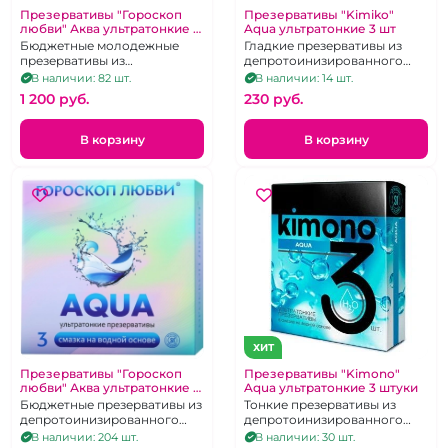
Презервативы "Гороскоп
Презервативы "Kimiko"
любви" Аква ультратонкие 12
Aqua ультратонкие 3 шт
шт
Бюджетные молодежные
Гладкие презервативы из
презервативы из
депротоинизированного
депротоинизированного
латекса,
В наличии: 82 шт.
В наличии: 14 шт.
латекса
1 200 pуб.
230 pуб.
В корзину
В корзину
ХИТ
Презервативы "Гороскоп
Презервативы "Kimono"
любви" Аква ультратонкие 3
Aqua ультратонкие 3 штуки
шт
Бюджетные презервативы из
Тонкие презервативы из
депротоинизированного
депротоинизированного
латекса со смазкой на
латекса со смазкой на
В наличии: 204 шт.
В наличии: 30 шт.