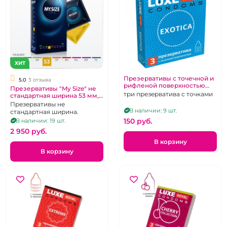
ХИТ
Презервативы с точечной и
5.0
3 отзыва
рифленой поверхностью
Презервативы "My Size" не
"Luxe" Royal Exotica
три презерватива с точками
стандартная ширина 53 мм,
10 шт
Презервативы не
В наличии: 9 шт.
стандартная ширина.
150 pуб.
В наличии: 19 шт.
2 950 pуб.
В корзину
В корзину