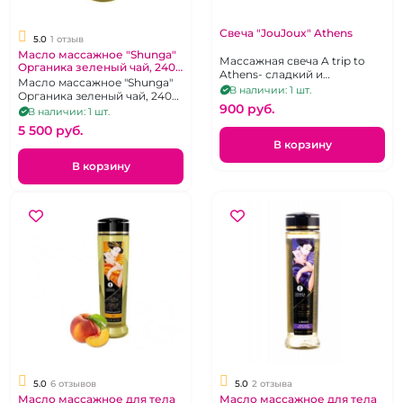
Свеча "JouJoux" Athens
5.0
1 отзыв
Масло массажное "Shunga"
Массажная свеча A trip to
Органика зеленый чай, 240
Athens- сладкий и
мл
Масло массажное "Shunga"
ароматный афродизиак из
В наличии: 1 шт.
Органика зеленый чай, 240
мускуса и пачули.
900 pуб.
мл
В наличии: 1 шт.
5 500 pуб.
В корзину
В корзину
5.0
6 отзывов
5.0
2 отзыва
Масло массажное для тела
Масло массажное для тела