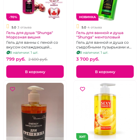
-70%
НОВИНКА
5.0
3 отзыва
5.0
4 отзыва
Гель для душа "Shunga"
Гель для ванной и душа
Морозная вишня
"Shunga" ментоловый
Гель для ванны с пеной со
Гель для ванной и душа со
вкусом охлаждающей
съедобными пузырьками и
вишни. 60 ml.
пеной
В наличии: 1 шт.
В наличии: 1 шт.
799 pуб.
3 700 pуб.
2 600 pуб.
В корзину
В корзину
ХИТ