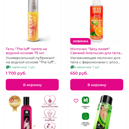
НОВИНКА
Гель "The luff" tantra на
Молочко "Sexy sweet"
водной основе 75 мл
Свежий Апельсин для тела с
феромонами
Универсальный лубрикант
Увлажняющее молочко для
на водной основе "The luff"
тела с феромонами с алоэ
tantra
вера и гиалуроновой
В наличии: 1 шт.
В наличии: 1 шт.
кислотой, 150 мл
1 700 pуб.
650 pуб.
В корзину
В корзину