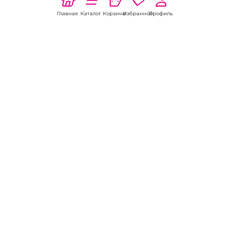
Главная
Каталог
Корзина
Избранное
Профиль
Наши соц
сети:
Если есть
вопросы:
КОНТАКТЫ В БЕЛОКУРИХЕ
Пункт выдачи
ул. Советская, 5А
8 (800) 301-70-69
Пн-Вс 09:00-19:00