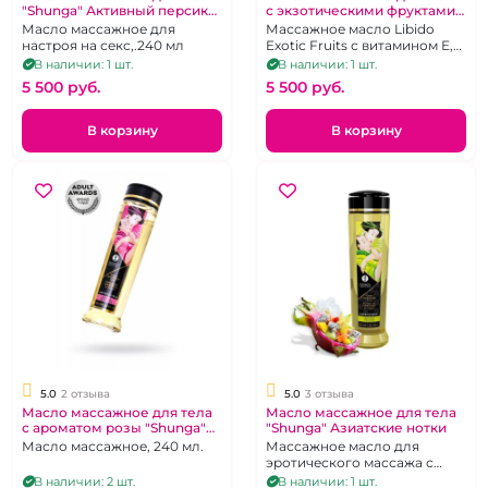
"Shunga" Активный персик
с экзотическими фруктами
240 мл
"Shunga" Инстинкт влечения
Масло массажное для
Массажное масло Libido
настроя на секс,.240 мл
Exotic Fruits с витамином Е,
240 мл
В наличии: 1 шт.
В наличии: 1 шт.
5 500 pуб.
5 500 pуб.
В корзину
В корзину
5.0
2 отзыва
5.0
3 отзыва
Масло массажное для тела
Масло массажное для тела
с ароматом розы "Shunga"
"Shunga" Азиатские нотки
Афродизия
Масло массажное, 240 мл.
Массажное масло для
эротического массажа с
незабываемыми нотками
В наличии: 2 шт.
В наличии: 1 шт.