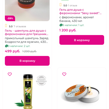
5.0
1 отзыв
Гель для душа с
феромонами "Sexy sweet"
Banana split
с феромонами, аромат
-59%
банана, 430 мл
В наличии: 1 шт.
5.0
7 отзывов
1 200 pуб.
Гель - шампунь для душа с
феромонами для Грешника
"ИнтимХаус"
прикольный шампунь Заряд
В корзину
Бодрости для мужчин, 430
мл
В наличии: 2 шт.
499 pуб.
1 200 pуб.
В корзину