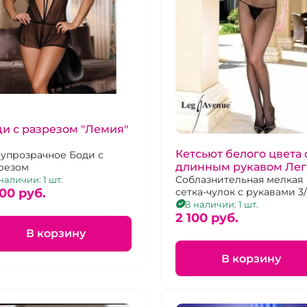
и с разрезом "Лемия"
Кетсьют белого цвета 
упрозрачное Боди с
длинным рукавом Лег
резом
Авеню
Соблазнительная мелкая
наличии: 1 шт.
00 pуб.
сетка-чулок с рукавами 3/
все тело и доступом
В наличии: 1 шт.
2 100 pуб.
В корзину
В корзину