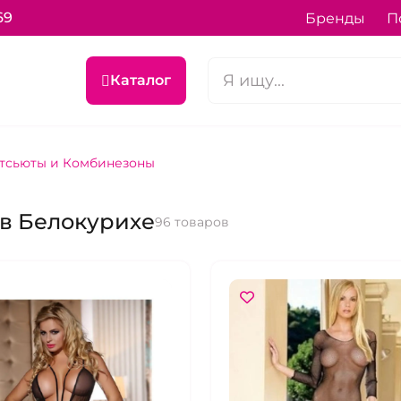
69
Бренды
П
Каталог
тсьюты и Комбинезоны
в Белокурихе
96 товаров