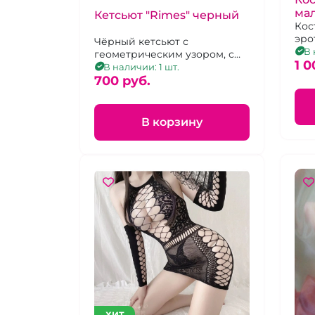
мал
Кетсьют "Rimes" черный
Кос
эро
Чёрный кетсьют с
нет
В 
геометрическим узором, с
мол
1 0
доступом, one size
В наличии: 1 шт.
700 pуб.
В корзину
ХИТ