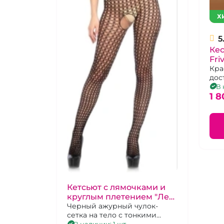
Х
5
Кес
Fri
Кра
дос
гру
В 
1 8
Кетсьют с лямочками и
круглым плетением "Лег
Авеню" Высокомерие
Черный ажурный чулок-
сетка на тело с тонкими
бретелями и открытым
В наличии: 1 шт.