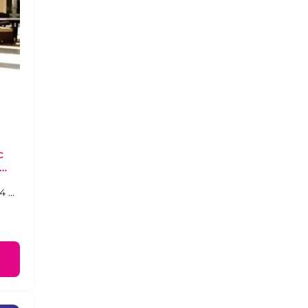
с
4 на