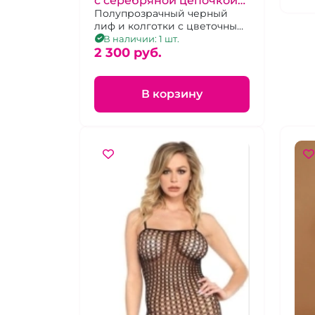
с серебряной цепочкой
"Лег Авеню"
Полупрозрачный черный
лиф и колготки с цветочным
ажуром, соединенные O-Ring
В наличии: 1 шт.
цепью
2 300 pуб.
В корзину