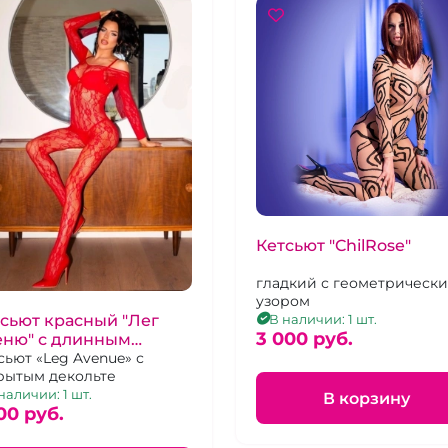
Кетсьют "ChilRose"
гладкий с геометрическ
узором
сьют красный "Лег
В наличии: 1 шт.
3 000 pуб.
еню" с длинным
кавом
сьют «Leg Avenue» с
рытым декольте
наличии: 1 шт.
В корзину
00 pуб.