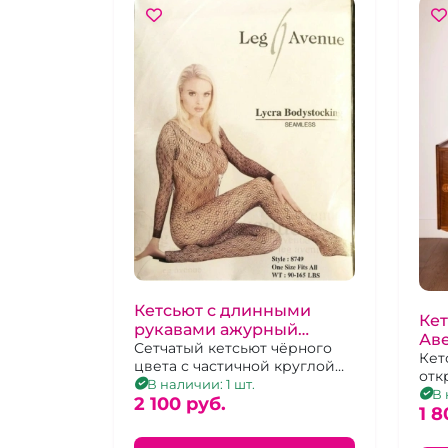
Кетсьют с длинными
Кет
рукавами ажурный
Ав
"LegAvenue" Ожидание
Сетчатый кетсьют чёрного
ру
Кет
цвета с частичной круглой
отк
сеткой с доступом.
В наличии: 1 шт.
В 
2 100 pуб.
1 8