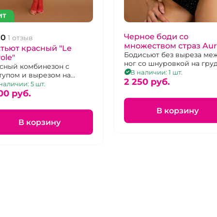
ИТ
Черное боди со
.0
1 отзыв
множеством страз Aur
тьют красный "Le
Borealis "Le Frivole"
Бодисьют без выреза ме
vole"
ног со шнуровкой на гру
сный комбинезон с
спине с кристаллами, р. 4
В наличии: 1 шт.
тупом и вырезом на
50
2 250 pуб.
ди и кружевом
наличии: 5 шт.
00 pуб.
В корзину
В корзину