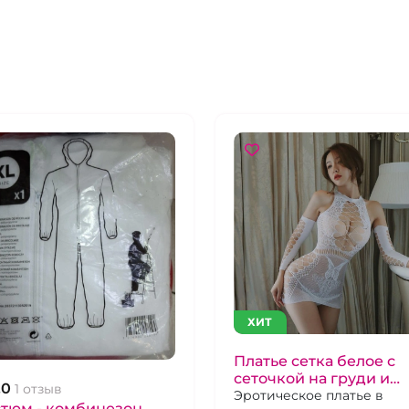
ХИТ
Платье сетка белое с
сеточкой на груди и
.0
1 отзыв
бедрах и перчатками
Эротическое платье в
стюм - комбинезон