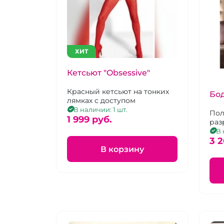
ХИТ
Кетсьют "Obsessive"
Красный кетсьют на тонких
Бод
лямках с доступом
В наличии: 1 шт.
Пол
1 999 pуб.
раз
В 
3 2
В корзину