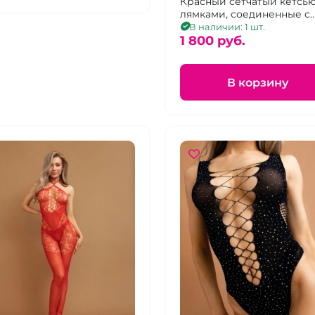
рукавами
Красный сетчатый кетсью
лямками, соединенные с
рукавами
В наличии: 1 шт.
1 800 pуб.
В корзину