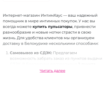
Интернет-магазин ИнтимХаус — ваш надежный
помощник в мире интимных покупок. У нас вы
всегда можете
купить пульсаторы
, привнести
разнообразие и новые нотки страсти в свою
жизнь. Для удобства клиентов мы организуем
доставку в Белокурихе несколькими способами:
Самовывоз из СДЭК:
Предлагаем
возможность забрать заказ из пунктов выдачи
СДЭК. В Белокурихе расположено
2 пункта
выдачи
, что делает этот способ получения
Читать далее
удобным и доступным для всех.
Почта России:
Мы также осуществляем
доставку через Почту России, что позволяет
вам получать заказы в любом уголке страны.
Это надежный и проверенный способ,