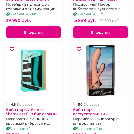
бирюзовый
Stronic и Volita
Новейший пульсатор с
Подарочный Набор
перезаряжаемый
головкой для стимуляции
вибраторов: пульсатор и
точки G.
клиторальный стимулятор.
В наличии: 2 шт.
В наличии: 1 шт.
29 990 pуб.
15 999 pуб.
29 990 pуб.
В корзину
В корзину
4.8
6 отзывов
5.0
7 отзывов
Вибратор CalExotics
Вибратор с
Shameless Flirt бирюзовый
поступательными
движениями клиторального
Невероятно мощный и
Персиковый вибратор с
отростка "CalExotics"
красивый вибратор из
клиторальным
Monterey magic
бирюзового силикона.
стимулятором
В наличии: 1 шт.
В наличии: 2 шт.