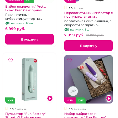
Вибро реалистик "Pretty
5.0
1 отзыв
Love" Eren Cенсорная
Нереалистичный вибратор с
технология
Реалистичный
поступательными
вибростимулятор на
движениями - Фриксатор
портативная секс-машина, 3
присоске с 5 режимами
В наличии: 12 шт.
"Pretty Love" Pazuzu
скорости возвратно-
вибрации и сенсорным
6 999 pуб.
поступательных движений,
В наличии: 1 шт.
управлением
перезаряжаемый
поступательных движений
7 999 pуб.
12 000 pуб.
В корзину
В корзину
ХИТ
-47%
ХИТ
5.0
3 отзыва
5.0
4 отзыва
Пульсатор "Fun Factory"
Набор вибратора и
Stronic G Forte нежно
пульсатора "Fun Factory"