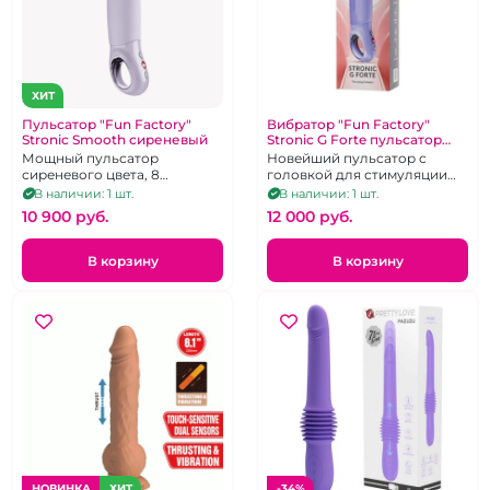
ХИТ
Пульсатор "Fun Factory"
Вибратор "Fun Factory"
Stronic Smooth сиреневый
Stronic G Forte пульсатор
сиреневый
Мощный пульсатор
Новейший пульсатор с
сиреневого цвета, 8
головкой для стимуляции
режимов работы, можно
точки G.
В наличии: 1 шт.
В наличии: 1 шт.
использовать без рук
10 900 pуб.
12 000 pуб.
В корзину
В корзину
НОВИНКА
ХИТ
-34%