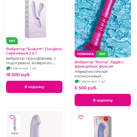
ХИТ
Вибратор "Svakom" Duoglow
сиреневый 2 в 1
НОВИНКА
ХИТ
вибратор-трансформер, с
Вибратор "Romp" Jiggle с
подогревом, возвратно-
фрикциями, фуксия
поступательными
В наличии: 1 шт.
Нереалистичный
движениями и ротацией
18 000 pуб.
силиконовый
вибростимулятор с
В наличии: 1 шт.
поступательными
В корзину
6 500 pуб.
движениями и ребрышками,
на присоске
В корзину