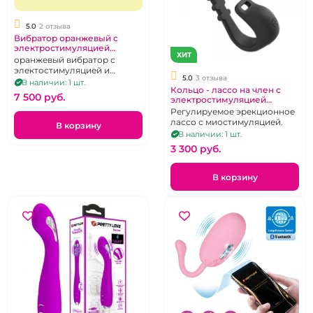
5.0
2 отзыва
Вибратор оранжевый с
электростимуляцией
ХИТ
"Огонь"
оранжевый вибратор с
электостимуляцией и
5.0
3 отзыва
клиторальным отростком
В наличии: 1 шт.
Кольцо - лассо на член с
7 500 pуб.
электростимуляцией
регулируемый диаметр "S-
Регулируемое эрекционное
hande" Lightning ring черное
лассо с миостимуляцией.
В корзину
В наличии: 1 шт.
3 300 pуб.
В корзину