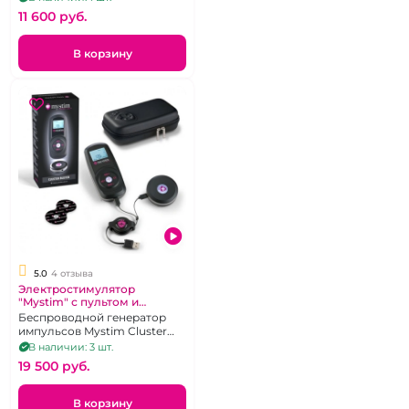
перезаряжаемый
11 600 pуб.
В корзину
5.0
4 отзыва
Электростимулятор
"Mystim" с пультом и
приёмником
Беспроводной генератор
импульсов Mystim Cluster
Buster
В наличии: 3 шт.
19 500 pуб.
В корзину