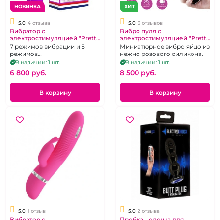
НОВИНКА
ХИТ
5.0
4 отзыва
5.0
6 отзывов
Вибратор с
Вибро пуля с
электростимуляцией "Pretty
электростимуляцией "Pretty
Love" Hector фиолетовый
love" Doreen управление с
7 режимов вибрации и 5
Миниатюрное вибро яйцо из
приложения.
режимов
нежно розового силикона.
электростимуляции
В наличии: 1 шт.
В наличии: 1 шт.
6 800 pуб.
8 500 pуб.
В корзину
В корзину
5.0
1 отзыв
5.0
2 отзыва
Вибратор с
Пробка - елочка для