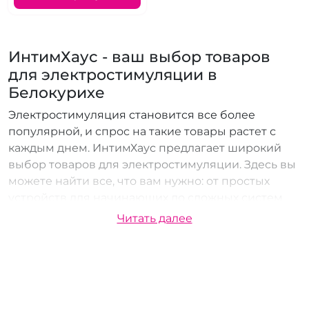
ИнтимХаус - ваш выбор товаров
для электростимуляции в
Белокурихе
Электростимуляция становится все более
популярной, и спрос на такие товары растет с
каждым днем. ИнтимХаус предлагает широкий
выбор товаров для электростимуляции. Здесь вы
можете найти все, что вам нужно: от простых
устройств для начинающих до сложных систем
для профессионалов. Все товары представлены в
Читать далее
секс-шопе от известных производителей и
соответствуют высоким стандартам качества.
Доставка товаров для
электростимуляции в Белокурихе