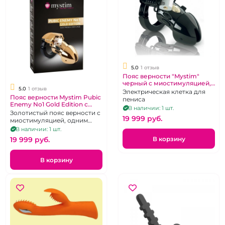
5.0
1 отзыв
Пояс верности "Mystim"
черный с миостимуляцией, 1
5.0
1 отзыв
металлический и 5
Электрическая клетка для
Пояс верности Mystim Pubic
пластмассовых замочков
пениса
Enemy No1 Gold Edition с
В наличии: 1 шт.
миостимуляцией
Золотистый пояс верности с
19 999 pуб.
миостимуляцией, одним
металлическим замочком и
В наличии: 1 шт.
пятью пластиковыми
В корзину
19 999 pуб.
пломбами
В корзину