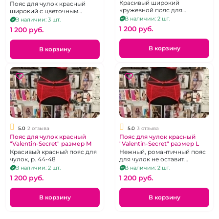
M
Красивый широкий
Пояс для чулок красный
кружевной пояс для
широкий с цветочным
чуок.Размер 44-46
узором
В наличии: 2 шт.
В наличии: 3 шт.
1 200 pуб.
1 200 pуб.
В корзину
В корзину
5.0
2 отзыва
5.0
3 отзыва
Пояс для чулок красный
Пояс для чулок красный
"Valentin-Secret" размер М
"Valentin-Secret" размер L
Красивый красный пояс для
Нежный, романтичный пояс
чулок, р. 44-48
для чулок не оставит
равнодушным вашего
В наличии: 2 шт.
В наличии: 2 шт.
мужчину.
1 200 pуб.
1 200 pуб.
В корзину
В корзину