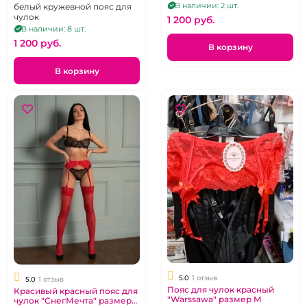
В наличии: 2 шт.
белый кружевной пояс для
чулок
1 200 pуб.
В наличии: 8 шт.
1 200 pуб.
В корзину
В корзину
5.0
1 отзыв
5.0
1 отзыв
Пояс для чулок красный
Красивый красный пояс для
"Warssawa" размер M
чулок "СнегМечта" размер