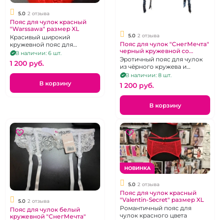
5.0
2 отзыва
Пояс для чулок красный
"Warssawa" размер XL
5.0
2 отзыва
Красивый широкий
Пояс для чулок "СнегМечта"
кружевной пояс для
черный кружевной со
чуок.Размер 48-52
В наличии: 6 шт.
вставкой микросетка
Эротичный пояс для чулок
1 200 pуб.
из чёрного кружева и
микросетки. Размер М.
В наличии: 8 шт.
В корзину
1 200 pуб.
В корзину
НОВИНКА
5.0
2 отзыва
Пояс для чулок красный
"Valentin-Secret" размер XL
5.0
2 отзыва
Романтичный пояс для
Пояс для чулок белый
чулок красного цвета
кружевной "СнегМечта"