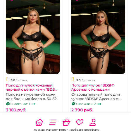
5.0
1 отзыв
5.0
3 отзыва
Пояс для чулок кожаный
Пояс для чулок "BDSM"
черный с цепочками "BDSM
Арсенал с кольцами
Arsenal"
Пояс из натуральной кожи
Очаровательный пояс для
для больших бедер р. 50-52
чулков "BDSM" Арсенал с
кольцами
В наличии: 1 шт.
В наличии: 2 шт.
3 100 pуб.
2 790 pуб.
В корзину
В корзину
Главная
Каталог
Корзина
Избранное
Профиль