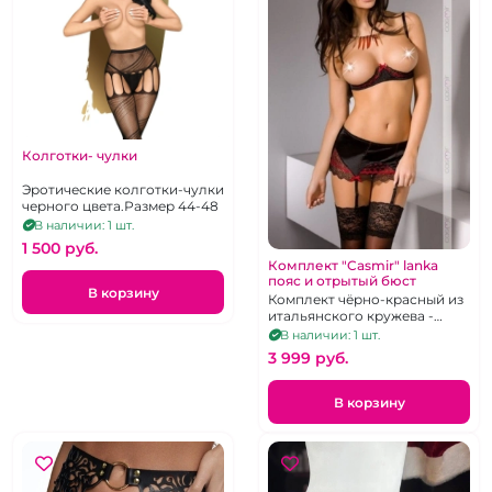
Колготки- чулки
Эротические колготки-чулки
черного цвета.Размер 44-48
В наличии: 1 шт.
1 500 pуб.
Комплект "Casmir" lanka
пояс и отрытый бюст
В корзину
Комплект чёрно-красный из
итальянского кружева -
открытый лиф на косточках,
В наличии: 1 шт.
пояс для чулок и стринги, р-
3 999 pуб.
р 40-44
В корзину