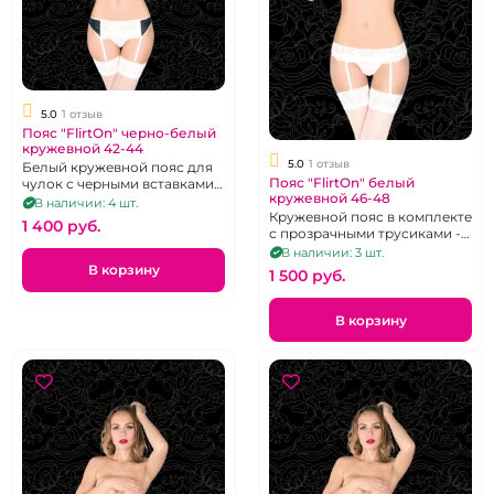
5.0
1 отзыв
Пояс "FlirtOn" черно-белый
кружевной 42-44
5.0
1 отзыв
Белый кружевной пояс для
Пояс "FlirtOn" белый
чулок с черными вставками
кружевной 46-48
по бокам и трусики, размер
В наличии: 4 шт.
42-44
Кружевной пояс в комплекте
1 400 pуб.
с прозрачными трусиками -
стрингами.
В наличии: 3 шт.
В корзину
1 500 pуб.
В корзину