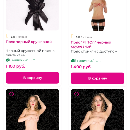
5.0
1 отзыв
5.0
1 отзыв
Пояс черный кружевной
Пояс "FlirtOn" черный
кружевной
Черный кружевной пояс, с
Пояс стринги с доступом
бантиками.
В наличии: 1 шт.
В наличии: 1 шт.
1 100 pуб.
1 400 pуб.
В корзину
В корзину