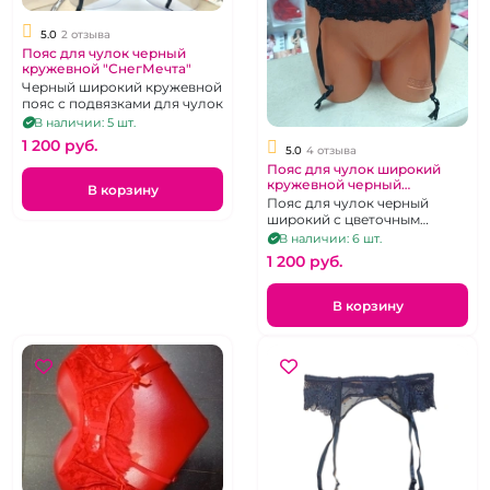
5.0
2 отзыва
Пояс для чулок черный
кружевной "СнегМечта"
Черный широкий кружевной
пояс с подвязками для чулок
В наличии: 5 шт.
1 200 pуб.
5.0
4 отзыва
Пояс для чулок широкий
кружевной черный
В корзину
"СнегМечта"
Пояс для чулок черный
широкий с цветочным
узором
В наличии: 6 шт.
1 200 pуб.
В корзину