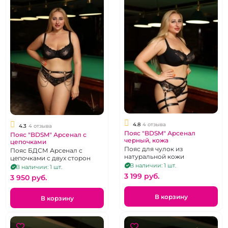
4.8
4 отзыва
4.3
4 отзыва
Пояс "BDSM" Арсенал
Пояс "BDSM" Арсенал с
черный, кожа
цепочками
Пояс для чулок из
Пояс БДСМ Арсенал с
натуральной кожи
цепочками с двух сторон
В наличии: 1 шт.
В наличии: 1 шт.
3 199 pуб.
3 950 pуб.
В корзину
В корзину