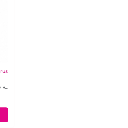
rus
м на