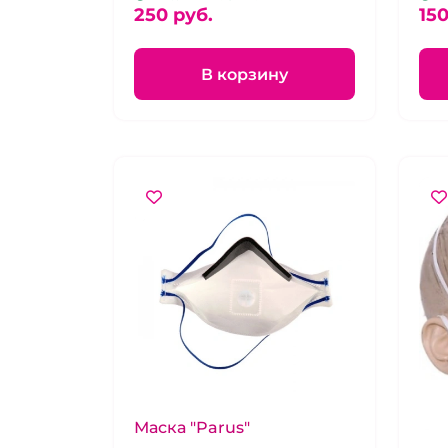
Размер универсальный.
250 pуб.
150
В корзину
Маска "Parus"