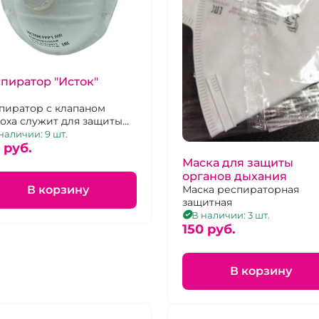
пиратор "Исток"
пиратор с клапаном
оха служит для защиты
анов дыхания человека от
наличии: 9 шт.
личных видов аэрозолей
 pуб.
ли, туманов, дымов)
Маска для защиты
отного,
органов дыхания
аллургического и
Маска респираторная
В корзину
ерального
защитная
исхождения, дустов и
В наличии: 3 шт.
ошкообразных
150 pуб.
брений, не выделяющих
сичные газы и пары.
В корзину