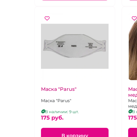
Маска "Parus"
Ма
ме
Маска "Parus"
Мас
мед
одн
В наличии: 9 шт.
В 
175 pуб.
со 
175
кла
В корзину