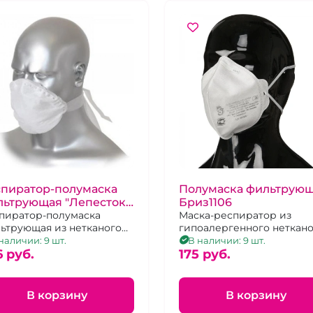
спиратор-полумаска
Полумаска фильтрую
льтрующая "Лепесток"
Бриз1106
т
пиратор-полумаска
Маска-респиратор из
ьтрующая из нетканого
гипоалергенного неткан
ериала, оснащённая
материала оснащённая
наличии: 9 шт.
В наличии: 9 шт.
овым зажимом.
6 pуб.
носовым зажимом. Разме
175 pуб.
универсальный.
В корзину
В корзину