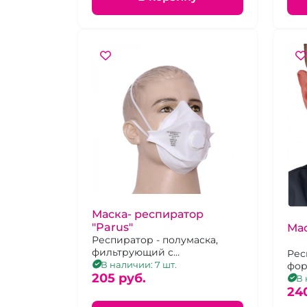
Маска- респиратор
"Parus"
Мас
Респиратор - полумаска,
фильтрующий с
Рес
противогазовоаэрозольной
В наличии: 7 шт.
фор
защитой.
205 pуб.
заж
В 
уни
24