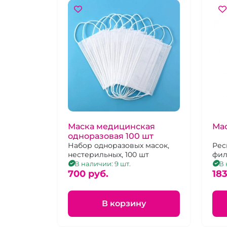
Маска медицинская
Ма
одноразовая 100 шт
Набор одноразовых масок,
Рес
нестерильных, 100 шт
фил
осн
В наличии: 9 шт.
В 
700 pуб.
выд
183
уни
В корзину