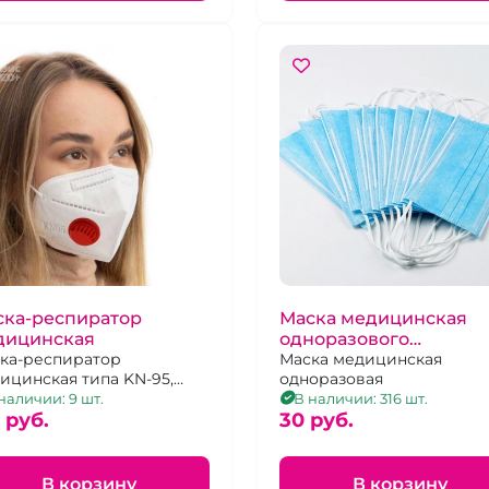
ска-респиратор
Маска медицинская
дицинская
одноразового
ка-респиратор
использования
Маска медицинская
ицинская типа KN-95,
одноразовая
оразовая, нестерильтная,
наличии: 9 шт.
В наличии: 316 шт.
степенью защиты FFP3, с
 pуб.
30 pуб.
паном.
В корзину
В корзину