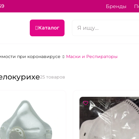
69
Бренды
П
Каталог
имости при коронавирусе
Маски и Респираторы
елокурихе
25 товаров