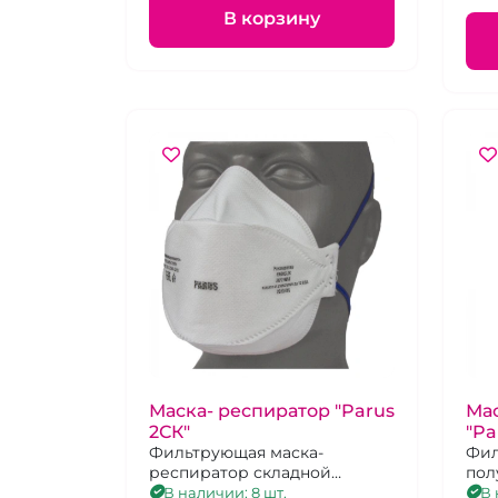
В корзину
Маска- респиратор "Parus
Мас
2СК"
"Pa
Фильтрующая маска-
Фил
респиратор складной
пол
конструкции, с клапаном.
В наличии: 8 шт.
В 