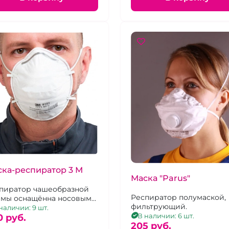
ка-респиратор 3 М
Маска "Parus"
пиратор чашеобразной
Респиратор полумаской,
мы оснащённа носовым
фильтрующий.
имом. Размер
наличии: 9 шт.
В наличии: 6 шт.
версальный.
0 pуб.
205 pуб.