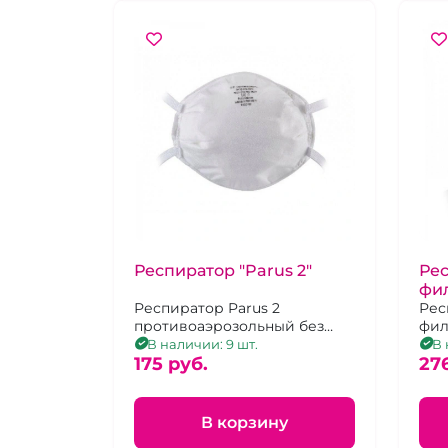
Респиратор "Parus 2"
Ре
фи
Респиратор Parus 2
3 ш
Рес
противоаэрозольный без
фил
клапана. Размер
мат
В наличии: 9 шт.
В 
универсальный.
175 pуб.
нос
27
В корзину