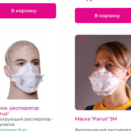
В корзину
В корзину
ка- респиратор
rus"
Маска "Parus" 3М
ьтрующий респиратор -
умаска.
Фильтрующий респирато
наличии: 8 шт.