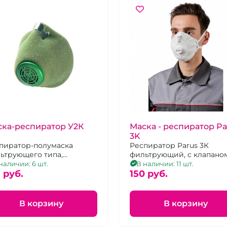
ска-респиратор У2К
Маска - респиратор Pa
3K
пиратор-полумаска
Респиратор Parus 3К
ьтрующего типа,
фильтрующий, с клапано
ащённая клапаном
выдох. Размер
наличии: 6 шт.
В наличии: 11 шт.
оха. Размер
 pуб.
универсальный.
150 pуб.
версальный.
В корзину
В корзину