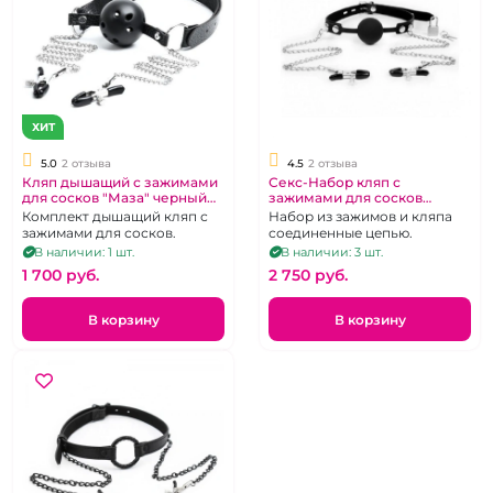
ХИТ
5.0
2 отзыва
4.5
2 отзыва
Кляп дышащий с зажимами
Секс-Набор кляп с
для сосков "Маза" черный
зажимами для сосков
пластиковый
"Notabu"
Комплект дышащий кляп с
Набор из зажимов и кляпа
зажимами для сосков.
соединенные цепью.
В наличии: 1 шт.
В наличии: 3 шт.
1 700 pуб.
2 750 pуб.
В корзину
В корзину