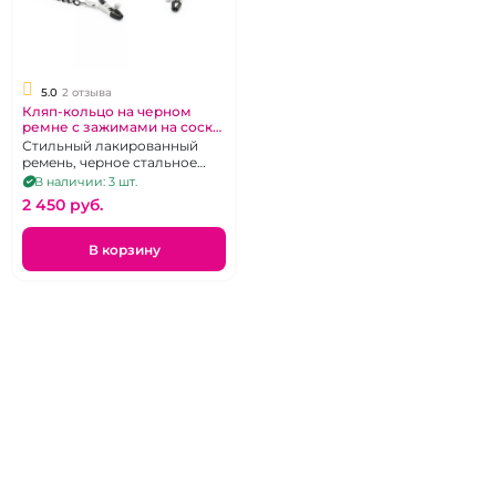
5.0
2 отзыва
Кляп-кольцо на черном
ремне с зажимами на соски
«Lux Fetish»
Стильный лакированный
ремень, черное стальное
кольцо, клипсы с
В наличии: 3 шт.
силиконовыми
2 450 pуб.
прокладочками на длинных
цепочках
В корзину