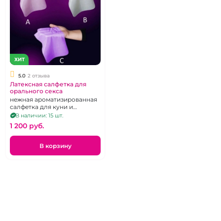
ХИТ
5.0
2 отзыва
Латексная салфетка для
орального секса
нежная ароматизированная
салфетка для куни и
римминга
В наличии: 15 шт.
1 200 pуб.
В корзину