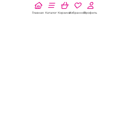
Главная
Каталог
Корзина
Избранное
Профиль
Наши соц
сети:
Если есть
вопросы:
КОНТАКТЫ В БЕЛОКУРИХЕ
Пункт выдачи
ул. Советская, 5А
8 (800) 301-70-69