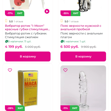
-17%
ХИТ
-35%
ХИТ
5.0
1 отзыв
5.0
1 отзыв
Вибратор ротик "I-Moon"
Пояс верности мужской с
красные губки стимуляция
анальной пробкой
сжатием
Вибратор ротик с губками.
Пояс верности с анальным
Стимуляция сжатием
плагом
В наличии: 11 шт.
В наличии: 1 шт.
4 199 pуб.
6 500 pуб.
5 000 pуб.
9 900 pуб.
В корзину
В корзину
-26%
ХИТ
-11%
ХИТ