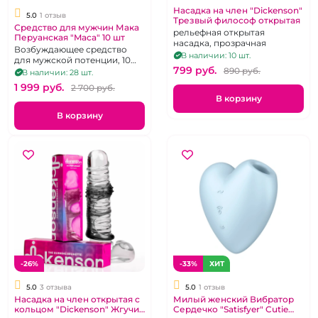
Насадка на член "Dickenson"
5.0
1 отзыв
Трезвый философ открытая
Средство для мужчин Мака
рельефная открытая
Перуанская "Maca" 10 шт
насадка, прозрачная
Возбуждающее средство
В наличии: 10 шт.
для мужской потенции, 10
799 pуб.
шт.
890 pуб.
В наличии: 28 шт.
1 999 pуб.
2 700 pуб.
В корзину
В корзину
-26%
-33%
ХИТ
5.0
3 отзыва
5.0
1 отзыв
Насадка на член открытая с
Милый женский Вибратор
кольцом "Dickenson" Жгучий
Сердечко "Satisfyer" Cutie