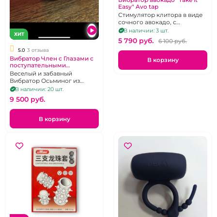
Easy" Avo tap
Стимулятор клитора в виде
сочного авокадо, с
постукивающим эффектом,
В наличии: 3 шт.
ХИТ
10 режимов
5 790 pуб.
6 100 pуб.
5.0
3 отзыва
Вибратор Член с Глазами с
В корзину
поступательными
движениями на д.у пульте
Веселый и забавный
Вибратор Осьминог из
Хентая с 7 режимами на
В наличии: 20 шт.
присоске
9 500 pуб.
В корзину