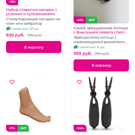
-19%
Набор открытых насадок с
усиками и пупырышками
Стимулирующие насадки на
-41%
ХИТ
член или вибратор
Синее эрекционное Кольцо
В наличии: 47 шт.
с фиксацией захвата ствола
650 pуб.
799 pуб.
Delay Capture
Эрекционное кольцо с
изменяющимся диаметром и
вибрацией на ствол и
В корзину
В наличии: 6 шт.
клитор
599 pуб.
999 pуб.
В корзину
-11%
ХИТ
-34%