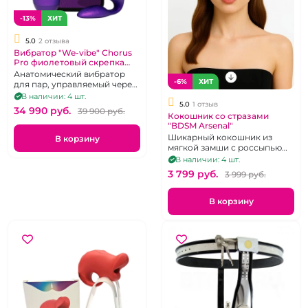
-13%
ХИТ
5.0
2 отзыва
Вибратор "We-vibe" Chorus
Pro фиолетовый скрепка
для пар
Анатомический вибратор
-6%
ХИТ
для пар, управляемый через
тактильный пульт и
В наличии: 4 шт.
5.0
1 отзыв
приложение.
34 990 pуб.
39 900 pуб.
Кокошник со стразами
"BDSM Arsenal"
Шикарный кокошник из
В корзину
мягкой замши с россыпью
страз.
В наличии: 4 шт.
3 799 pуб.
3 999 pуб.
В корзину