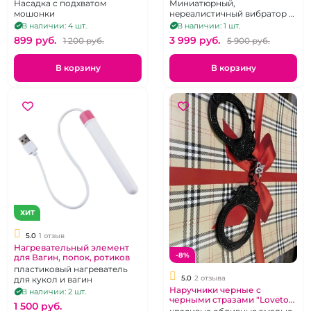
брюнет
heart голубое
Насадка с подхватом
Миниатюрный,
мошонки
нереалистичный вибратор с
функцией вакуумно-
В наличии: 4 шт.
В наличии: 1 шт.
волновой стимуляции
899 pуб.
3 999 pуб.
1 200 pуб.
5 900 pуб.
клитора
В корзину
В корзину
ХИТ
5.0
1 отзыв
Нагревательный элемент
-8%
для Вагин, попок, ротиков
пластиковый нагреватель
5.0
2 отзыва
для кукол и вагин
Наручники черные с
В наличии: 2 шт.
черными стразами "Lovetoy"
1 500 pуб.
металлические