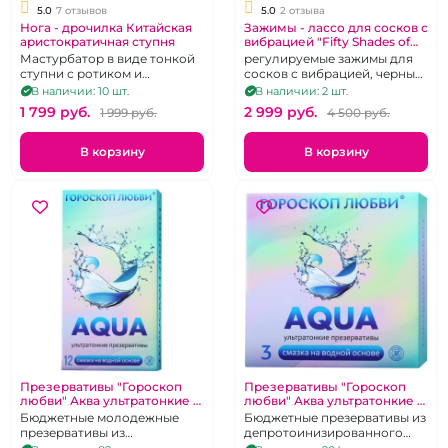
5.0
7 отзывов
5.0
2 отзыва
Нога - дрочилка Китайская
Зажимы - лассо для сосков с
аристократичная ступня
вибрацией "Fifty Shades of
Grey" Sweet Tease
Мастурбатор в виде тонкой
регулируемые зажимы для
ступни с ротиком и
сосков с вибрацией, черные,
сквозным туннелем
силиконовые
В наличии: 10 шт.
В наличии: 2 шт.
1 799 pуб.
2 999 pуб.
1 999 pуб.
4 500 pуб.
В корзину
В корзину
Презервативы "Гороскоп
Презервативы "Гороскоп
любви" Аква ультратонкие 12
любви" Аква ультратонкие 3
шт
шт
Бюджетные молодежные
Бюджетные презервативы из
презервативы из
депротоинизированного
депротоинизированного
латекса со смазкой на