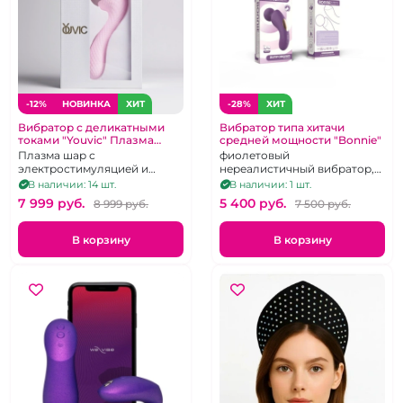
-12%
НОВИНКА
ХИТ
-28%
ХИТ
Вибратор с деликатными
Вибратор типа хитачи
токами "Youvic" Плазма
средней мощности "Bonnie"
Магия, Релакс и Секс
Плазма шар с
фиолетовый
электростимуляцией и
нереалистичный вибратор,
подогревом для эрогенных
10 режимов, аналог хитачи
В наличии: 14 шт.
В наличии: 1 шт.
зон и массажа на
7 999 pуб.
5 400 pуб.
8 999 pуб.
7 500 pуб.
силиконовой вибро ручке
для внутренней стимуляции
В корзину
В корзину