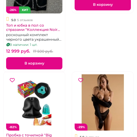
В корзину
-26%
ХИТ
5.0
5 отзывов
Топ и юбка в пол со
стразами "Коллекция Noir
Etoile" размер S
роскошный комплект
черного цвета украшенный
стразами, р 42-44
В наличии: 1 шт.
12 999 pуб.
17 500 pуб.
В корзину
-82%
-29%
Пробка с точилкой "Big