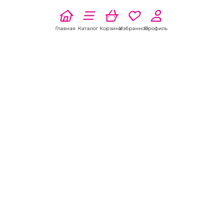
Главная
Каталог
Корзина
Избранное
Профиль
Вибратор нереалистичный
5.0
2 отзыва
"Universe Gentle" голубой
Вибро пуля "MataHary"
голубой мини-вибратор
Виброяйцо перезаряжаемое
В наличии: 1 шт.
на дистанционном пульте.
1 400 pуб.
В наличии: 1 шт.
4 600 pуб.
В корзину
В корзину