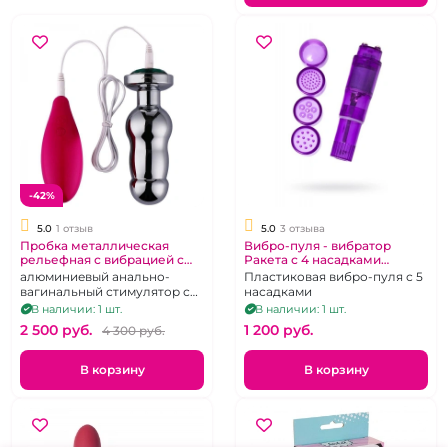
-42%
5.0
1 отзыв
5.0
3 отзыва
Пробка металлическая
Вибро-пуля - вибратор
рельефная с вибрацией с
Ракета с 4 насадками
красным кристаллом
"Erotist"
алюминиевый анально-
Пластиковая вибро-пуля с 5
"Runyu"
вагинальный стимулятор с
насадками
вибрацией на проводном
В наличии: 1 шт.
В наличии: 1 шт.
пульте управления
2 500 pуб.
1 200 pуб.
4 300 pуб.
В корзину
В корзину