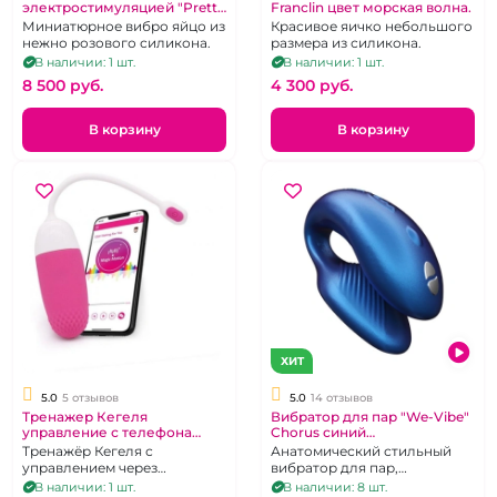
электростимуляцией "Pretty
Franclin цвет морская волна.
love" Doreen управление с
Миниатюрное вибро яйцо из
Красивое яичко небольшого
приложения.
нежно розового силикона.
размера из силикона.
В наличии: 1 шт.
В наличии: 1 шт.
8 500 pуб.
4 300 pуб.
В корзину
В корзину
ХИТ
5.0
5 отзывов
5.0
14 отзывов
Тренажер Кегеля
Вибратор для пар "We-Vibe"
управление с телефона
Chorus синий
"Magic Vini" розовый
перезаряжемый
Тренажёр Кегеля с
Анатомический стильный
управлением через
вибратор для пар,
приложение
управляемый с приложения
В наличии: 1 шт.
В наличии: 8 шт.