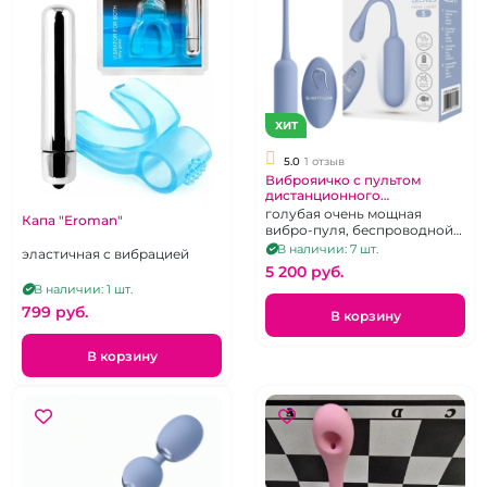
ХИТ
5.0
1 отзыв
Виброяичко с пультом
дистанционного
управления "Pretty Love"
голубая очень мощная
Капа "Eroman"
вибро-пуля, беспроводной
пульт ДУ, 12 режимов
В наличии: 7 шт.
эластичная с вибрацией
5 200 pуб.
В наличии: 1 шт.
799 pуб.
В корзину
В корзину