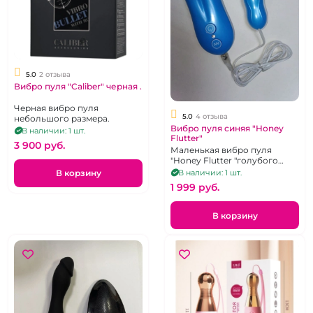
5.0
2 отзыва
Вибро пуля "Caliber" черная .
Черная вибро пуля
5.0
4 отзыва
небольшого размера.
Вибро пуля синяя "Honey
В наличии: 1 шт.
Flutter"
3 900 pуб.
Маленькая вибро пуля
"Honey Flutter "голубого
цвета
В корзину
В наличии: 1 шт.
1 999 pуб.
В корзину