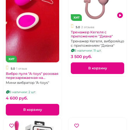
ХИТ
5.0
2 отзыва
Тренажер Кегеля с
приложением "Диана"
Тренажер Кегеля, виброяйцо
с приложением "Диана"
В наличии: 11 шт.
3 500 pуб.
ХИТ
В корзину
5.0
1 отзыв
Вибро пуля "A-toys" розовая
перезаряжаемая на
дистанционном управлении
Мини вибратор "A-toys"
В наличии: 2 шт.
4 600 pуб.
В корзину