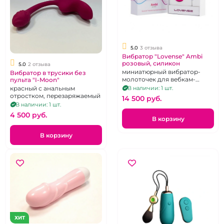
5.0
3 отзыва
Вибратор "Lovense" Ambi
розовый, силикон
5.0
2 отзыва
миниатюрный вибратор-
Вибратор в трусики без
молоточек для вебкам-
пульта "I-Moon"
моделей и не только...
В наличии: 1 шт.
красный с анальным
отростком, перезаряжаемый
14 500 pуб.
В наличии: 1 шт.
4 500 pуб.
В корзину
В корзину
ХИТ