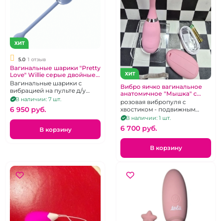
ХИТ
5.0
1 отзыв
Вагинальные шарики "Pretty
ХИТ
Love" Willie серые двойные
на пульте
Вагинальные шарики с
Вибро яичко вагинальное
вибрацией на пульте д/у
анатомичное "Мышка" с
перезаряжаемые.
В наличии: 7 шт.
клиторальным подвижным
розовая вибропуля с
хвостиком
6 950 pуб.
хвостиком - подвижным
коленом на д.у пульте
В наличии: 1 шт.
6 700 pуб.
В корзину
В корзину