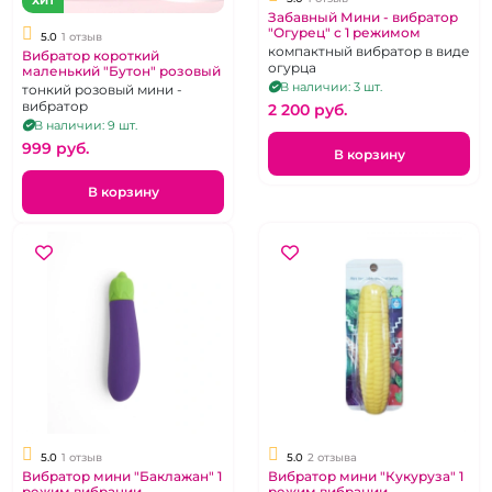
ХИТ
Забавный Мини - вибратор
"Огурец" с 1 режимом
5.0
1 отзыв
компактный вибратор в виде
Вибратор короткий
огурца
маленький "Бутон" розовый
В наличии: 3 шт.
тонкий розовый мини -
вибратор
2 200 pуб.
В наличии: 9 шт.
999 pуб.
В корзину
В корзину
5.0
1 отзыв
5.0
2 отзыва
Вибратор мини "Баклажан" 1
Вибратор мини "Кукуруза" 1
режим вибрации
режим вибрации