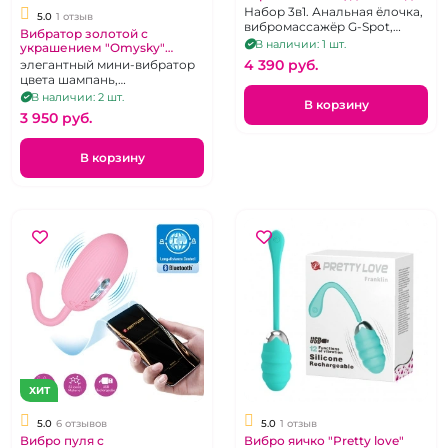
вибро пуля
Набор 3в1. Анальная ёлочка,
5.0
1 отзыв
вибромассажёр G-Spot,
Вибратор золотой с
Клиторальный стимулятор в
В наличии: 1 шт.
украшением "Omysky"
виде лепестков.
перезаряжаемый
4 390 pуб.
элегантный мини-вибратор
Перезаряжаемый.
цвета шампань,
перезаряжаемый
В наличии: 2 шт.
В корзину
3 950 pуб.
В корзину
ХИТ
5.0
6 отзывов
5.0
1 отзыв
Вибро пуля с
Вибро яичко "Pretty love"