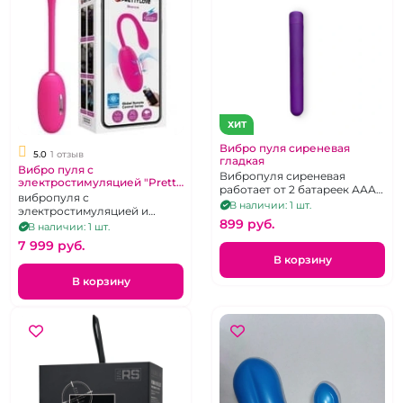
ХИТ
Вибро пуля сиреневая
5.0
1 отзыв
гладкая
Вибро пуля с
Вибропуля сиреневая
электростимуляцией "Pretty
работает от 2 батареек ААА
Love" Doreen розовая
вибропуля с
10 режимов
В наличии: 1 шт.
электростимуляцией и
899 pуб.
управлением через
В наличии: 1 шт.
приложение
7 999 pуб.
В корзину
В корзину