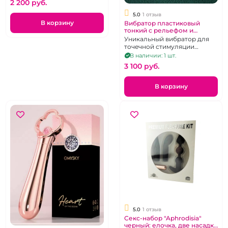
2 200 pуб.
5.0
1 отзыв
В корзину
Вибратор пластиковый
тонкий с рельефом и
подогревом на головке
Уникальный вибратор для
"Lilo"
точечной стимуляции
эрогенных зон с подогревом
В наличии: 1 шт.
до 47 градусов
3 100 pуб.
В корзину
5.0
1 отзыв
Секс-набор "Aphrodisia"
черный: елочка, две насадки