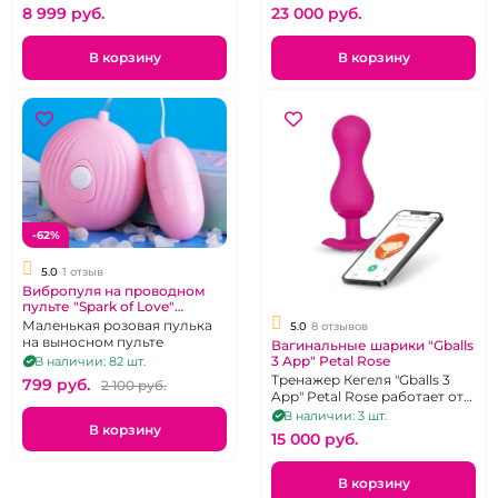
и пульта.
8 999 pуб.
23 000 pуб.
В корзину
В корзину
-62%
5.0
1 отзыв
Вибропуля на проводном
пульте "Spark of Love"
розовая
Маленькая розовая пулька
5.0
8 отзывов
на выносном пульте
Вагинальные шарики "Gballs
3 App" Petal Rose
В наличии: 82 шт.
Тренажер Кегеля "Gballs 3
799 pуб.
2 100 pуб.
App" Petal Rose работает от
приложения Magic Kegel
В наличии: 3 шт.
В корзину
15 000 pуб.
В корзину