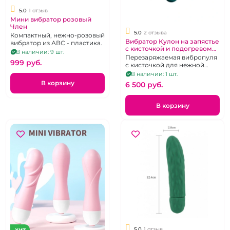
5.0
1 отзыв
Мини вибратор розовый
Член
5.0
2 отзыва
Компактный, нежно-розовый
Вибратор Кулон на запястье
вибратор из АВС - пластика.
с кисточкой и подогревом
В наличии: 9 шт.
на дистанционном
Перезаряжаемая вибропуля
999 pуб.
управлении "We Love"
с кисточкой для нежной
стимуляции и функцией
В наличии: 1 шт.
подогрева. Дистанционное
В корзину
6 500 pуб.
управление.
В корзину
5.0
1 отзыв