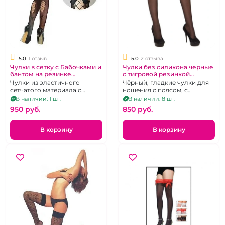
5.0
1 отзыв
5.0
2 отзыва
Чулки в сетку с Бабочками и
Чулки без силикона черные
бантом на резинке
с тигровой резинкой
"Красавица" с подвязкой
"Yiliama"
Чулки из эластичного
Чёрный, гладкие чулки для
сетчатого материала с
ношения с поясом, с
подвязкой-резинкой
коронкой из ткани с
В наличии: 1 шт.
В наличии: 8 шт.
украшенной кружевом и
"зоологическим" принтом, р.
950 pуб.
850 pуб.
бантом, скреплённым
1-4
стразом, р. 1-4
В корзину
В корзину