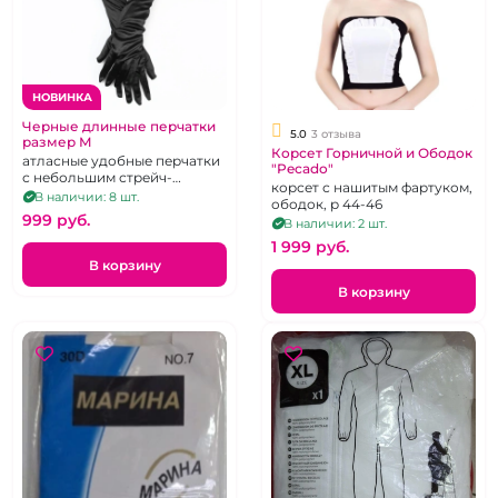
НОВИНКА
Черные длинные перчатки
5.0
3 отзыва
размер М
Корсет Горничной и Ободок
атласные удобные перчатки
"Pecado"
с небольшим стрейч-
корсет с нашитым фартуком,
эффектом
В наличии: 8 шт.
ободок, р 44-46
999 pуб.
В наличии: 2 шт.
1 999 pуб.
В корзину
В корзину