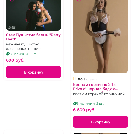
Стек Пушистик белый "Party
Hard"
нежная пушистая
ласкающая палочка
В наличии: 1 шт.
690 pуб.
В корзину
5.0
3 отзыва
Костюм горничной "Le
Frivole" черное боди с
передником (L/XL)
костюм горячей горничной
В наличии: 2 шт.
6 600 pуб.
В корзину