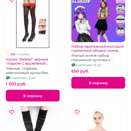
Набор прилежной молодой
горничной ободок чокер
5.0
2 отзыва
гольфы "Аниме"
Милый аниме набор
Чулки "Beileisi" черные
горничной чулочки с
гладкие с кружевной
бантиками, ободок и чокер
В наличии: 6 шт.
красной резинкой бантом и
Чёрные, гладкие,
650 pуб.
бусами без силикона р 2-3
нейлоновый чулки без
силиконовой поддержки с
В наличии: 2 шт.
коронкой украшенной
В корзину
1 300 pуб.
красным кружевом.Размер 1-
2
В корзину