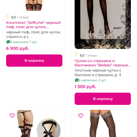
5.0
1 отзыв
Комплект "SoftLine" черный
лиф, пояс для чулок,
стринги размер L
черный лиф, пояс для чулок,
стринги, р L
В наличии: 1 шт.
6 900 pуб.
5.0
1 отзыв
В корзину
Чулки со стразами и
бантиками "Beileisi" черные
плотные
плотные черные чулки с
бантами и стразами, р. 3
В наличии: 2 шт.
1 300 pуб.
В корзину