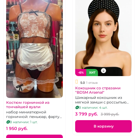
-6%
ХИТ
5.0
1 отзыв
Кокошник со стразами
"BDSM Arsenal"
Шикарный кокошник из
мягкой замши с россыпью
Костюм горничной из
страз.
тончайшей вуали
В наличии: 4 шт.
набор миниатюрной
3 799 pуб.
3 999 pуб.
горничной: пеньюар, фартук,
чепчик, нарукавники,
В наличии: 1 шт.
подвязка, трусики-стринги,
В корзину
1 950 pуб.
р 38-40