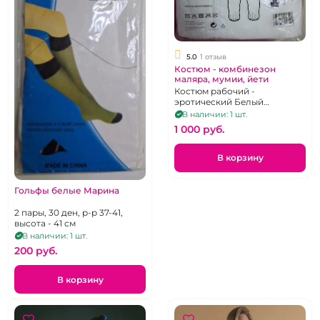
5.0
1 отзыв
Костюм - комбинезон
маляра, мумии, йети
Костюм рабочий -
эротический Белый
нетканый материал, на
В наличии: 1 шт.
молнии, XL
1 000 pуб.
В корзину
Гольфы белые Марина
2 пары, 30 ден, р-р 37-41,
высота - 41 см
В наличии: 1 шт.
200 pуб.
В корзину