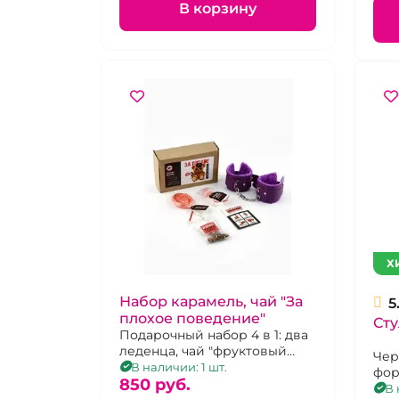
В корзину
Х
Набор карамель, чай "За
5
плохое поведение"
Сту
Подарочный набор 4 в 1: два
леденца, чай "фруктовый
Чер
микс", наручники
В наличии: 1 шт.
фор
фиолетового цвета.
850 pуб.
гин
В 