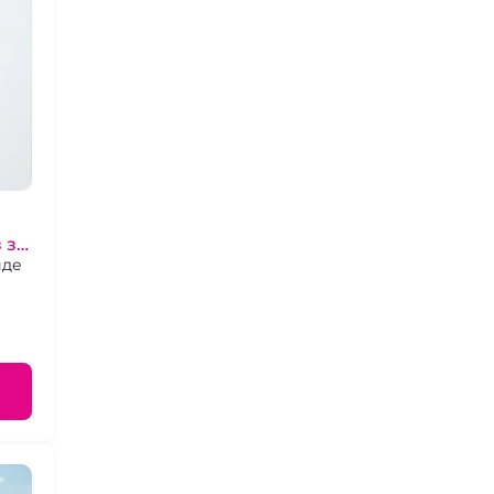
 за
иде