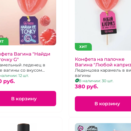
ИТ
ХИТ
фета Вагина "Найди
Конфета на палочке
точку G"
Вагина "Любой каприз
амельный леденец в
ваш отлиз"
Леденцова карамель в в
е вагины со вкусом
вагины
ины
наличии: 12 шт.
0 pуб.
В наличии: 30 шт.
380 pуб.
В корзину
В корзину