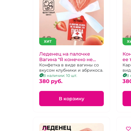
ХИТ
Х
Леденец на палочке
Кон
Вагина "Я конечно не
ее 
врач. но по-моему это
Конфетка в виде вагины со
Кар
вкусом клубники и абрикоса.
вид
пизда"
мал
В наличии: 10 шт.
В 
380 pуб.
38
В корзину