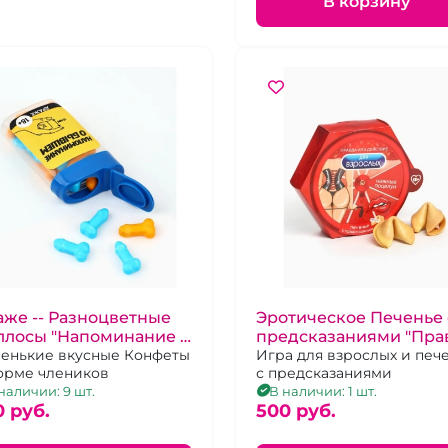
В корзину
же -- Разноцветные
Эротическое Печенье 
ллосы "Напоминание о
предсказаниями "Пра
вшем"
енькие вкусные Конфеты
или действие"
Игра для взрослых и печ
орме члеников
с предсказаниями
наличии: 9 шт.
В наличии: 1 шт.
0 pуб.
500 pуб.