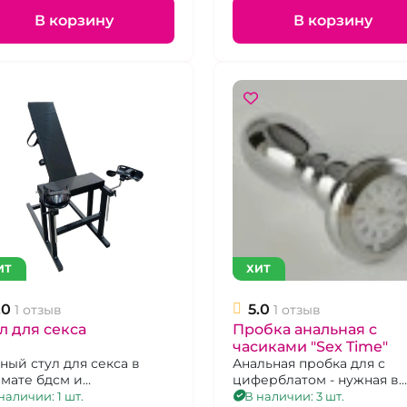
В корзину
В корзину
ИТ
ХИТ
.0
5.0
1 отзыв
1 отзыв
л для секса
Пробка анальная c
часиками "Sex Time"
ный стул для секса в
Анальная пробка для с
мате бдсм и
циферблатом - нужная в
екологического кресла.
сексе и прикольная для
наличии: 1 шт.
В наличии: 3 шт.