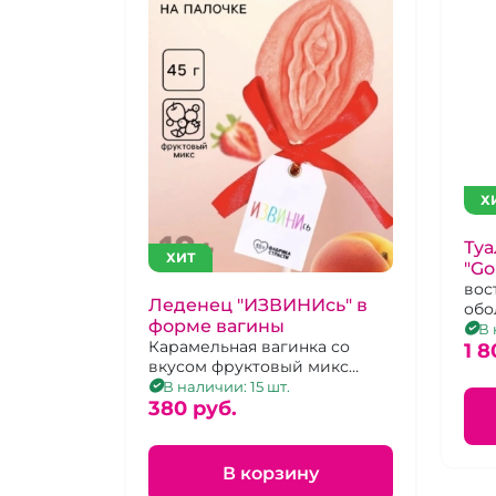
Х
Туа
ХИТ
"G
фе
вос
Леденец "ИЗВИНИсь" в
обо
му
форме вагины
В 
Карамельная вагинка со
1 8
вкусом фруктовый микс
клубника с абрикосом.
В наличии: 15 шт.
380 pуб.
В корзину