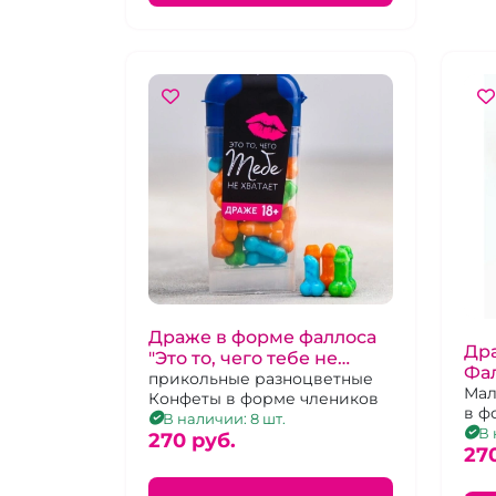
Драже в форме фаллоса
Дра
"Это то, чего тебе не
Фа
хватает"
прикольные разноцветные
бы
Мал
Конфеты в форме члеников
в ф
В наличии: 8 шт.
В 
270 pуб.
27