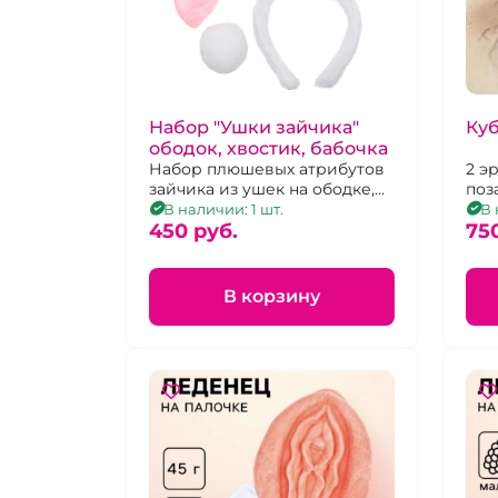
Набор "Ушки зайчика"
Куб
ободок, хвостик, бабочка
Набор плюшевых атрибутов
2 э
зайчика из ушек на ободке,
поз
хвостика и галстука-бабочки,
В наличии: 1 шт.
В 
унисекс
450 pуб.
75
В корзину