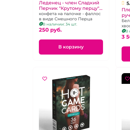
Леденец - член Сладкий
5
Перчик "Крутому перцу"
Пле
Клубничный
конфета на палочке - фаллос
руч
в виде Смешного Перца
хво
Бел
В наличии: 34 шт.
хво
250 pуб.
кач
В 
3 5
В корзину