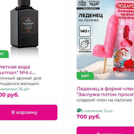
ИТ
летная вода
ourman" №4 с
ХИТ
ромонами 100 мл для
точный аромат для
льщения женщин
жчин
Леденец в форме чле
наличии: 16 шт.
00 pуб.
"Заслужи потом проси
сладкий член на палочке
В наличии: 2 шт.
В корзину
700 pуб.