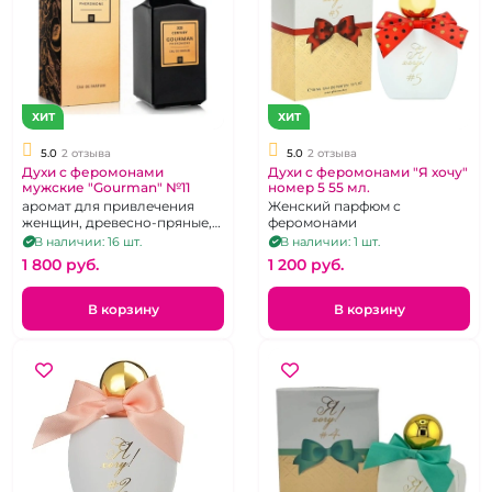
ХИТ
ХИТ
5.0
2 отзыва
5.0
2 отзыва
Духи с феромонами
Духи с феромонами "Я хочу"
мужские "Gourman" №11
номер 5 55 мл.
аромат для привлечения
Женский парфюм с
женщин, древесно-пряные,
феромонами
100 мл
В наличии: 16 шт.
В наличии: 1 шт.
1 800 pуб.
1 200 pуб.
В корзину
В корзину