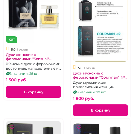
ХИТ
5.0
1 отзыв
Духи женские с
феромонами "Sensual"
Dream 55 мл
Женские духи с феромонами
5.0
1 отзыв
восточные, направленные на
привлечение внимания
Духи мужские с
В наличии: 28 шт.
феромонами "Gourman" №2
противоположного пола,
1 500 pуб.
100 мл
усиление сексуального
Духи мужские для
влечения.
привлечения женщин
"Gourman"
В корзину
В наличии: 29 шт.
1 800 pуб.
В корзину