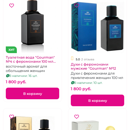
ХИТ
Туалетная вода "Gourman"
5.0
2 отзыва
№4 с феромонами 100 мл
Духи с феромонами
для мужчин
восточный аромат для
мужские "Gourman" №12
обольщения женщин
Духи с феромонами для
В наличии: 16 шт.
привлечения женщин 100 мл
1 800 pуб.
В наличии: 10 шт.
1 800 pуб.
В корзину
В корзину