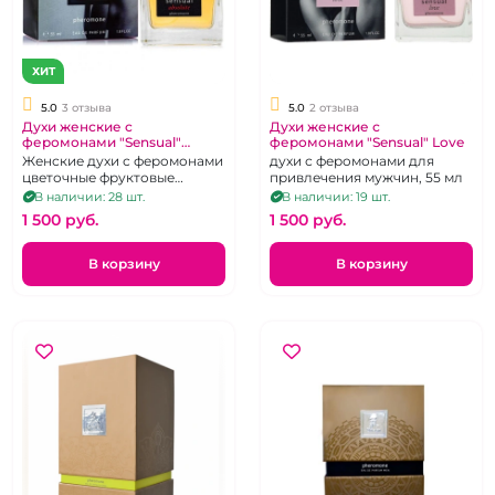
ХИТ
5.0
3 отзыва
5.0
2 отзыва
Духи женские с
Духи женские с
феромонами "Sensual"
феромонами "Sensual" Love
Absolute 55 мл
Женские духи с феромонами
духи с феромонами для
цветочные фруктовые
привлечения мужчин, 55 мл
мускусные, направленные на
В наличии: 28 шт.
В наличии: 19 шт.
привлечение внимания
1 500 pуб.
1 500 pуб.
противоположного пола,
усиление сексуального
влечения.
В корзину
В корзину