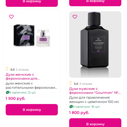
В корзину
В корзину
5.0
2 отзыва
Духи женские с
феромонами для
привлечения мужчин
духи женские с
5.0
3 отзыва
"Sensual" Touch
растительными феромонами
Духи мужские с
Цеветин, 55 мл
В наличии: 12 шт.
феромонами "Gourman" №1
100 мл
Духи для привлечения
1 500 pуб.
женщин с цеветином 100 мл
В наличии: 16 шт.
В корзину
1 800 pуб.
В корзину