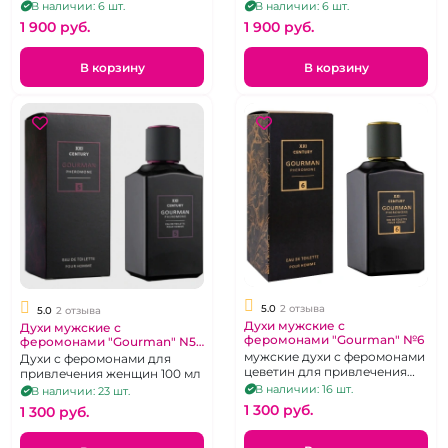
цеветином 100 мл.
Musk
В наличии: 6 шт.
В наличии: 6 шт.
1 900 pуб.
1 900 pуб.
В корзину
В корзину
5.0
2 отзыва
5.0
2 отзыва
Духи мужские с
Духи мужские с
феромонами "Gourman" №6
феромонами "Gourman" N5
100 мл
мужские духи с феромонами
Духи с феромонами для
цеветин для привлечения
привлечения женщин 100 мл
женщин, 100 мл
В наличии: 16 шт.
В наличии: 23 шт.
1 300 pуб.
1 300 pуб.