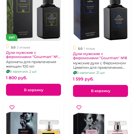
ХИТ
5.0
2 отзыва
5.0
1 отзыв
Духи мужские с
Духи мужские с
феромонами "Gourman" №3
феромонами "Gourman" №8
100 мл
Ароматы для привлечения
мужские духи с Феромоном
женщин 100 мл
Цеветин для привлечения
В наличии: 2 шт.
женщин, 100 мл
В наличии: 21 шт.
1 800 pуб.
1 599 pуб.
В корзину
В корзину