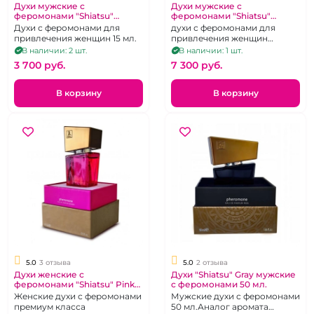
Духи мужские с
Духи мужские с
феромонами "Shiatsu"
феромонами "Shiatsu"
DarkBlue 15 мл.
LightBlue 50 мл.
Духи с феромонами для
духи с феромонами для
привлечения женщин 15 мл.
привлечения женщин
Аналог аромата Creed Silver
В наличии: 2 шт.
В наличии: 1 шт.
Mountain wate
3 700 pуб.
7 300 pуб.
В корзину
В корзину
5.0
3 отзыва
5.0
2 отзыва
Духи женские с
Духи "Shiatsu" Gray мужские
феромонами "Shiatsu" Pink
с феромонами 50 мл.
50 мл.
Женские духи с феромонами
Мужские духи с феромонами
премиум класса
50 мл.Аналог аромата