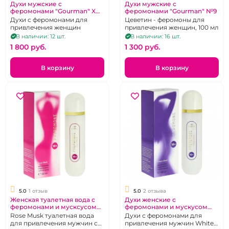
Духи мужские с
Духи мужские с
феромонами "Gourman" X
феромонами "Gourman" №9
100 мл
Духи с феромонами для
Цеветин - феромоны для
привлечения женщин
привлечения женщин, 100 мл
В наличии: 12 шт.
В наличии: 16 шт.
1 800 pуб.
1 300 pуб.
В корзину
В корзину
5.0
1 отзыв
5.0
2 отзыва
Женская туалетная вода с
Духи женские с
феромонами и мусксусом
феромонами и мускусом
"XXI Century" Розовый
"XXI Century" Белый Мускус
Rose Musk туалетная вода
Духи с феромонами для
мускус 100 мл
100 мл
для привлечения мужчин с
привлечения мужчин White