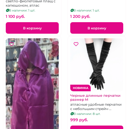
светло-фиолетовый плащ с
капюшоном, атлас
В наличии: 1 шт.
В наличии: 1 шт.
1 100 pуб.
1 200 pуб.
В корзину
В корзину
НОВИНКА
Черные длинные перчатки
размер М
атласные удобные перчатки
с небольшим стрейч-
эффектом
В наличии: 8 шт.
999 pуб.