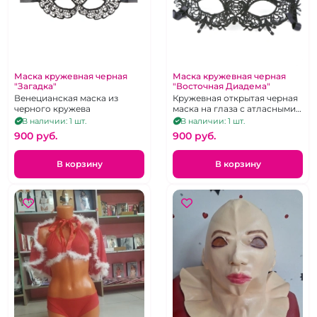
Маска кружевная черная
Маска кружевная черная
"Загадка"
"Восточная Диадема"
Венецианская маска из
Кружевная открытая черная
черного кружева
маска на глаза с атласными
завязочками
В наличии: 1 шт.
В наличии: 1 шт.
900 pуб.
900 pуб.
В корзину
В корзину