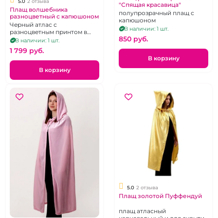
5.0
2 отзыва
"Спящая красавица"
Плащ волшебника
полупрозрачный плащ с
разноцветный с капюшоном
капюшоном
Черный атлас с
В наличии: 1 шт.
разноцветным принтом в
850 pуб.
виде паутин и пауков,
В наличии: 1 шт.
декорирован мелкими
1 799 pуб.
блестками
В корзину
В корзину
5.0
2 отзыва
Плащ золотой Пуффендуй
плащ атласный