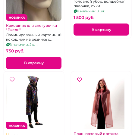
головной убор, волшебная
палочка, очки
В наличии: 3 шт.
1 500 pуб.
НОВИНКА
Кокошник для снегурочки
В корзину
"Гжель"
Ламинированный картонный
кокошник на резинке с
атласными лентами
В наличии: 2 шт.
750 pуб.
В корзину
НОВИНКА
Плащ розовый органза