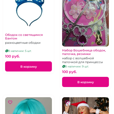
Ободок со светящимся
Бантом
разноцветные ободки
Набор Вошебница ободок,
В наличии: 5 шт.
палочка, резинки
100 pуб.
набор с волшебной
палочкой для принцессы
В корзину
В наличии: 9 шт.
100 pуб.
В корзину