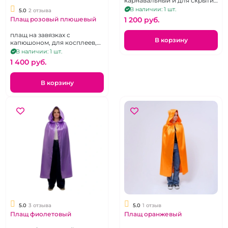
карнавальный и для скрытия
эротического белья
В наличии: 1 шт.
5.0
2 отзыва
1 200 pуб.
Плащ розовый плюшевый
плащ на завязках с
В корзину
капюшоном, для косплеев,
вечеринок и ролевых игр
В наличии: 1 шт.
1 400 pуб.
В корзину
5.0
3 отзыва
5.0
1 отзыв
Плащ фиолетовый
Плащ оранжевый