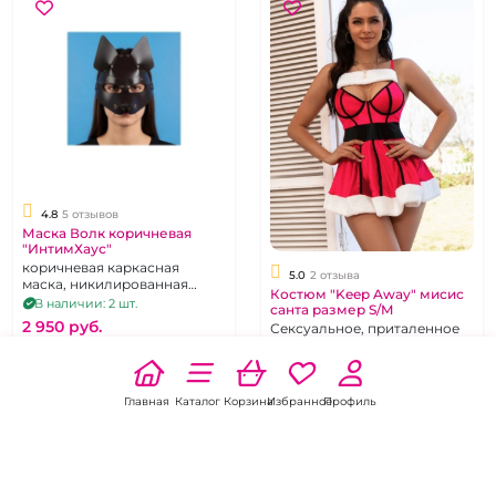
4.8
5 отзывов
Маска Волк коричневая
"ИнтимХаус"
коричневая каркасная
5.0
2 отзыва
маска, никилированная
Костюм "Keep Away" мисис
фурнитура, крепление -
В наличии: 2 шт.
санта размер S/M
регулируемая резинка
2 950 pуб.
Сексуальное, приталенное
платье мини, размер 44-46
В наличии: 1 шт.
В корзину
3 900 pуб.
Главная
Каталог
Корзина
Избранное
Профиль
В корзину