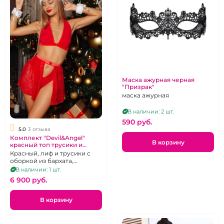
Маска ажурная черная
"Призрак"
маска ажурная
В наличии: 2 шт.
590 pуб.
5.0
3 отзыва
Комплект "Devil&Angel"
В корзину
красный топ трусики и
юбочка М
Красный, лиф и трусики с
оборкой из бархата,
гипюровая юбочка, меховые
В наличии: 1 шт.
наручники, колпак Санты, М
6 900 pуб.
В корзину