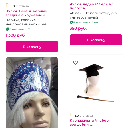
Чулки "ведьма" белые с
5.0
2 отзыва
полосой
Чулки "Beileisi" черные
40 ден, 100 полиэстер, р-р
гладкие с кружевной
универсальный
красной резинкой бантом и
Чёрные, гладкие,
В наличии: 1 шт.
бусами без силикона р 2-3
нейлоновый чулки без
350 pуб.
силиконовой поддержки с
В наличии: 2 шт.
коронкой украшенной
1 300 pуб.
красным кружевом.Размер 1-
В корзину
2
В корзину
5.0
3 отзыва
Карнавальный набор
волшебника