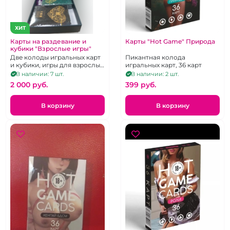
ХИТ
Карты на раздевание и
Карты "Hot Game" Природа
кубики "Взрослые игры"
Две колоды игральных карт
Пикантная колода
и кубики, игры для взрослых
игральных карт, 36 карт
"Любовь"
В наличии: 7 шт.
В наличии: 2 шт.
2 000 pуб.
399 pуб.
В корзину
В корзину