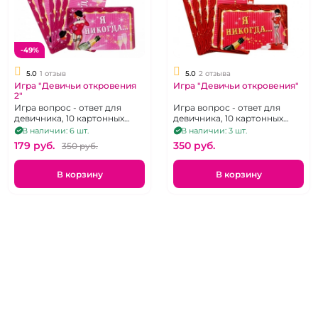
-49%
5.0
1 отзыв
5.0
2 отзыва
Игра "Девичьи откровения
Игра "Девичьи откровения"
2"
Игра вопрос - ответ для
Игра вопрос - ответ для
девичника, 10 картонных
девичника, 10 картонных
карточек
карточек
В наличии: 6 шт.
В наличии: 3 шт.
179 pуб.
350 pуб.
350 pуб.
В корзину
В корзину