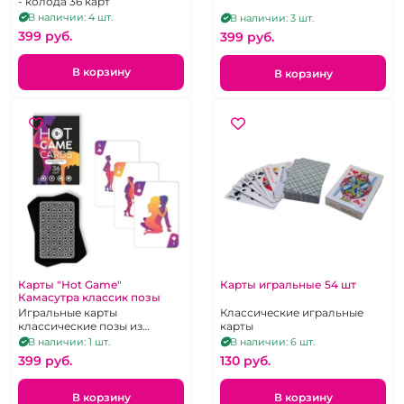
- колода 36 карт
В наличии: 4 шт.
В наличии: 3 шт.
399 pуб.
399 pуб.
В корзину
В корзину
Карты "Hot Game"
Карты игральные 54 шт
Камасутра классик позы
Игральные карты
Классические игральные
классические позы из
карты
камасутры 36 карт
В наличии: 1 шт.
В наличии: 6 шт.
399 pуб.
130 pуб.
В корзину
В корзину