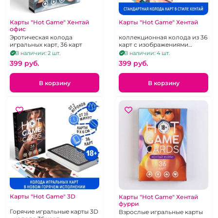
Карты "Hot Game" Хентай
Карты "Hot Game" Хентай
офис
Эротическая колода
коллекционная колода из 36
игральных карт, 36 карт
карт с изображениями
горячих аниме-девушек
В наличии: 2 шт.
В наличии: 4 шт.
399 pуб.
399 pуб.
В корзину
В корзину
Карты "Hot Game" 3D
Карты "Hot Game" Хентай
фурри
Горячие игральные карты 3D
Взрослые игральные карты