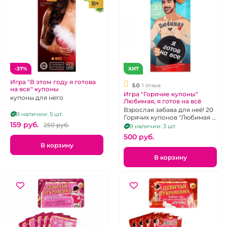
-37%
ХИТ
Игра "В этом году я готова
5.0
1 отзыв
на все" купоны
Игра "Горячие купоны"
купоны для него
Любимая, я готов на всё
Взрослая забава для неё! 20
В наличии: 5 шт.
Горячих купонов "Любимая Я
159 pуб.
250 pуб.
готов на всё"
В наличии: 3 шт.
500 pуб.
В корзину
В корзину