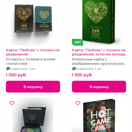
ХИТ
Карты "Любовь" с позами на
Карты "Любовь" с позами на
раздевание
раздевание зеленая колода
54 карты с позами в аниме-
Игральные карты с
стилистике
изображением эротических
поз в стиле аниме
В наличии: 1 шт.
В наличии: 1 шт.
1 000 pуб.
1 000 pуб.
В корзину
В корзину