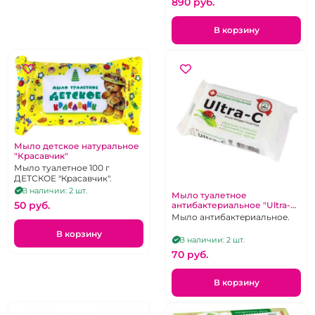
890 pуб.
В корзину
Мыло детское натуральное
"Красавчик"
Мыло туалетное 100 г
ДЕТСКОЕ "Красавчик".
В наличии: 2 шт.
Мыло туалетное
50 pуб.
антибактериальное "Ultra-C"
90 г
Мыло антибактериальное.
В корзину
В наличии: 2 шт.
70 pуб.
В корзину