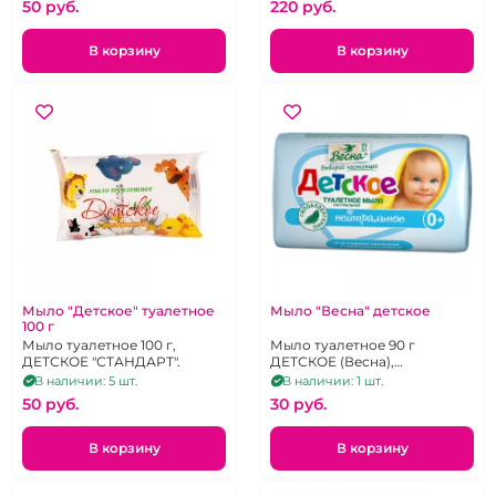
50 pуб.
220 pуб.
В корзину
В корзину
Мыло "Детское" туалетное
Мыло "Весна" детское
100 г
Мыло туалетное 100 г,
Мыло туалетное 90 г
ДЕТСКОЕ "СТАНДАРТ".
ДЕТСКОЕ (Весна),
нейтральное, без отдушек и
В наличии: 5 шт.
В наличии: 1 шт.
красителей.
50 pуб.
30 pуб.
В корзину
В корзину