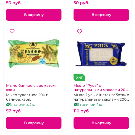
50 pуб.
50 pуб.
В корзину
В корзину
ХИТ
Мыло банное с ароматом
Мыло "Русь" с
хвои
натуральными маслами 200
г
Мыло туалетное 200 г
Мыло Русь «Чистая забота» с
банное, хвоя.
натуральными маслами 200
г
В наличии: 2 шт.
В наличии: 1 шт.
57 pуб.
110 pуб.
В корзину
В корзину