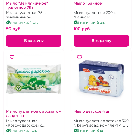
Мыло "Земляничное"
Мыло "Банное"
туалетное 75 г
Мыло туалетное 75 г,
Мыло туалетное 200 г,
земляничное.
"Банное".
В наличии: 4 шт.
В наличии: 5 шт.
50 pуб.
100 pуб.
В корзину
В корзину
Мыло туалетное с ароматом
Мыло детское 4 шт
ландыша
Мыло туалетное
Мыло туалетное детское 300
«Краснодарское» с
г, baby's soap, комплект 4 шт.
ароматом Ландыша 100 г
х 75 г, натуральное.
В наличии: 1 шт.
В наличии: 6 шт.