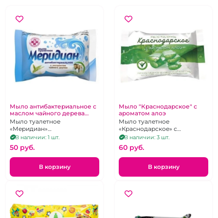
Мыло антибактериальное с
Мыло "Краснодарское" с
маслом чайного дерева
ароматом алоэ
"Меридиан"
Мыло туалетное
Мыло туалетное
«Меридиан»
«Краснодарское» с
антибактериальное с
ароматом алоэ 100 г
В наличии: 1 шт.
В наличии: 3 шт.
экстрактом чайного дерева
50 pуб.
60 pуб.
В корзину
В корзину