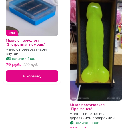
-69%
Мыло с приколом
"Экстренная помощь"
мыло с презервативом
внутри
В наличии: 1 шт.
79 pуб.
250 pуб.
В корзину
Мыло эротическое
"Проказник"
мыло в виде пениса в
деревянной подарочной
упаковке
В наличии: 1 шт.