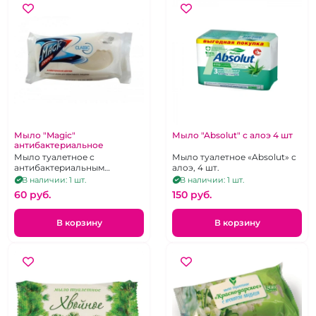
Мыло "Magic"
Мыло "Absolut" с алоэ 4 шт
антибактериальное
Мыло туалетное с
Мыло туалетное «Absolut» с
антибактериальным
алоэ, 4 шт.
эффектом 90 г "Magic Drive".
В наличии: 1 шт.
В наличии: 1 шт.
60 pуб.
150 pуб.
В корзину
В корзину