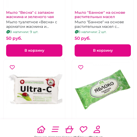
Мыло "Весна" с запахом
Мыло "Банное" на основе
жасмина и зеленого чая
растительных масел
Мыло туалетное «Весна» с
Мыло "Банное" на основе
ароматом жасмина и
растительных масел с
зеленого чая
глицерином
В наличии: 9 шт.
В наличии: 2 шт.
50 pуб.
50 pуб.
В корзину
В корзину
Мыло "Ultra-C"
Мыло туалетное "Яблоко"
антибактериальное 200 г
Мыло - большрй кусок 200 г
Мыло туалетное "Яблоко"