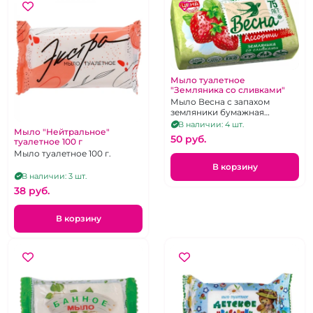
Мыло туалетное
"Земляника со сливками"
Мыло Весна с запахом
земляники бумажная
обертка, 90г
В наличии: 4 шт.
Мыло "Нейтральное"
50 pуб.
туалетное 100 г
Мыло туалетное 100 г.
В корзину
В наличии: 3 шт.
38 pуб.
В корзину