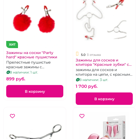
ХИТ
Зажимы на соски "Party
5.0
3 отзыва
hard" красные пушистики
Зажимы для сосков и
Прелестные пушистые
клитора "Красные зубки" с
красные зажимы с
красными силиконовыми
зажимы для сосков и
винтиками
В наличии: 1 шт.
наконечниками
клитора на цепи, с красными
899 pуб.
наконечниками
В наличии: 3 шт.
1 700 pуб.
В корзину
В корзину