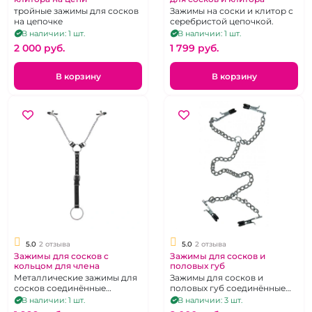
тройные зажимы для сосков
Зажимы на соски и клитор с
на цепочке
серебристой цепочкой.
В наличии: 1 шт.
В наличии: 1 шт.
2 000 pуб.
1 799 pуб.
В корзину
В корзину
5.0
2 отзыва
5.0
2 отзыва
Зажимы для сосков с
Зажимы для сосков и
кольцом для члена
половых губ
Металлические зажимы для
Зажимы для сосков и
сосков соединённые
половых губ соединённые
системой цепей и ремней с
классической,
В наличии: 1 шт.
В наличии: 3 шт.
кольцом для члена.
металлической цепью.