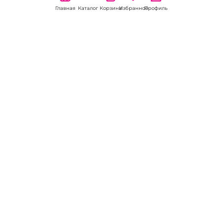
Главная
Каталог
Корзина
Избранное
Профиль
Наши соц
сети:
Если есть
вопросы:
КОНТАКТЫ В БЕЛОКУРИХЕ
Пункт выдачи
ул. Советская, 5А
8 (800) 301-70-69
Пн-Вс 09:00-19:00