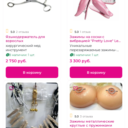
5.0
2 отзыва
5.0
1 отзыв
Языкодержатель для
Зажимы на соски с
взрослых
вибрацией "Pretty Love" Leaf
розовый перламутр
хирургический мед
Уникальные
инструмент
перезаряжаемые зажимы-
листики с 10 режимами
В наличии: 1 шт.
В наличии: 1 шт.
вибрации розово-
2 750 pуб.
3 300 pуб.
перламутрового цвета
В корзину
В корзину
5.0
3 отзыва
Зажимы металлические
круглые с пружинками