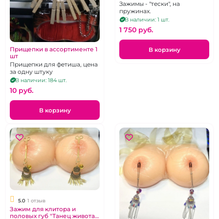
Зажимы - "тески", на
пружинах.
В наличии: 1 шт.
1 750 pуб.
Прищепки в ассортименте 1
В корзину
шт
Прищепки для фетиша, цена
за одну штуку
В наличии: 184 шт.
10 pуб.
В корзину
5.0
1 отзыв
Зажим для клитора и
половых губ "Танец живота"