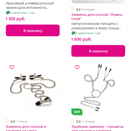
с украшением
Красивый универсальный
зажим для интимного
5.0
3 отзыва
украшения
В наличии: 1 шт.
Зажимы для сосков "Ловец
1 100 pуб.
снов"
металлические пинцета с
украшением в виде ловца
В корзину
снов
В наличии: 1 шт.
1 500 pуб.
В корзину
ХИТ
5.0
1 отзыв
5.0
2 отзыва
Зажимы для сосков и
Тройные зажимы - пинцеты
клитора на цепи
для сосков и клитора