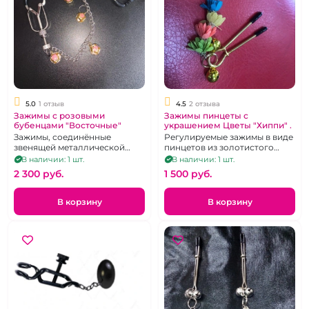
5.0
1 отзыв
4.5
2 отзыва
Зажимы с розовыми
Зажимы пинцеты с
бубенцами "Восточные"
украшением Цветы "Хиппи" .
Зажимы, соединённые
Регулируемые зажимы в виде
звенящей металлической
пинцетов из золотистого
цепочкой
металла.
В наличии: 1 шт.
В наличии: 1 шт.
2 300 pуб.
1 500 pуб.
В корзину
В корзину