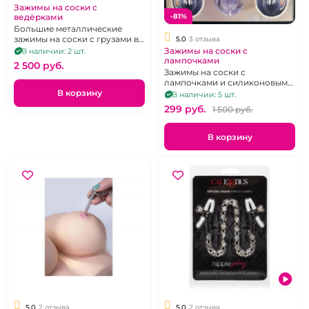
Зажимы на соски с
ведёрками
-81%
Большие металлические
зажимы на соски с грузами в
5.0
3 отзыва
виде вёдер
Зажимы на соски с
В наличии: 2 шт.
лампочками
2 500 pуб.
Зажимы на соски с
лампочками и силиконовыми
вставками. Цветные шарики
В корзину
В наличии: 5 шт.
299 pуб.
1 500 pуб.
В корзину
5.0
2 отзыва
5.0
2 отзыва