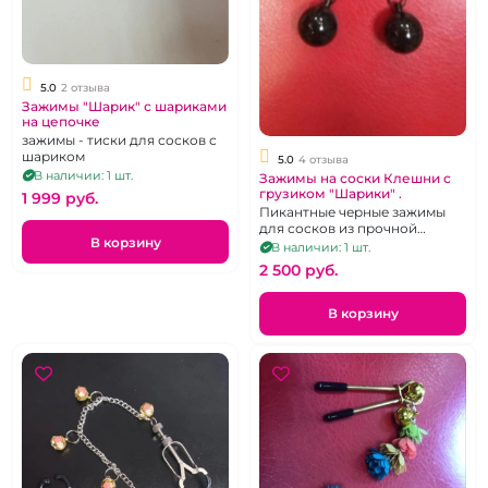
5.0
2 отзыва
Зажимы "Шарик" с шариками
на цепочке
зажимы - тиски для сосков с
шариком
5.0
4 отзыва
В наличии: 1 шт.
Зажимы на соски Клешни с
грузиком "Шарики" .
1 999 pуб.
Пикантные черные зажимы
для сосков из прочной
В корзину
латуни.
В наличии: 1 шт.
2 500 pуб.
В корзину