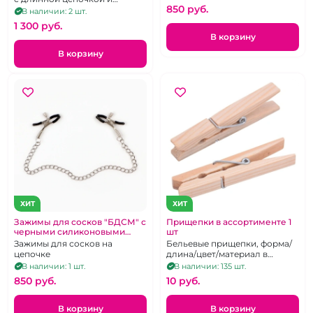
850 pуб.
пластиковыми
В наличии: 2 шт.
наконечниками.
1 300 pуб.
В корзину
В корзину
ХИТ
ХИТ
Зажимы для сосков "БДСМ" с
Прищепки в ассортименте 1
черными силиконовыми
шт
наконечниками
Зажимы для сосков на
Бельевые прищепки, форма/
цепочке
длина/цвет/материал в
ассортименте
В наличии: 1 шт.
В наличии: 135 шт.
850 pуб.
10 pуб.
В корзину
В корзину