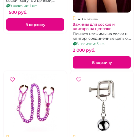
соски "Spiry" с 2 цепями,
украшенные шипами
В наличии: 1 шт.
1 500 pуб.
4.8
4 отзыва
Зажимы для сосков и
В корзину
клитора на цепочке
Пинцеты-зажимы на соски и
клитор, соединенные цепью и
кольцом.
В наличии: 3 шт.
2 000 pуб.
В корзину