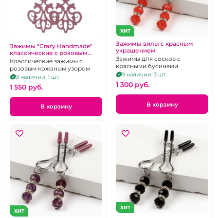
ХИТ
Зажимы вилы с красным
Зажимы "Crazy Handmade"
украшением
классические с розовым
Зажимы для сосков с
кожаным резным узором
Классические зажимы с
красными бусинами.
розовым кожаным узором
В наличии: 3 шт.
В наличии: 1 шт.
1 300 pуб.
1 550 pуб.
В корзину
В корзину
ХИТ
ХИТ