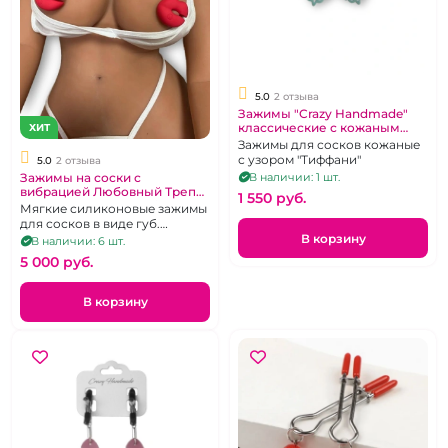
5.0
2 отзыва
Зажимы "Crazy Handmade"
классические с кожаным
ХИТ
резным узором тиффани
Зажимы для сосков кожаные
с узором "Тиффани"
5.0
2 отзыва
Зажимы на соски с
В наличии: 1 шт.
вибрацией Любовный Трепет
1 550 pуб.
"I-moon" красные губки
Мягкие силиконовые зажимы
перезаряжаемые
для сосков в виде губ.
Красного цвета с вибрацией
В корзину
В наличии: 6 шт.
на д/у пульте.
5 000 pуб.
В корзину