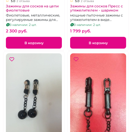
5.0
2 отзыва
5.0
2 отзыва
Зажимы для сосков на цепи
Зажимы для сосков Пресс с
фиолетовые
утяжелителем - шариком
Фиолетовые, металлические,
мощные пыточные зажимы с
регулируемые зажимы для
утяжелителем в виде
сосков, соединённые цепью.
шариков
В наличии: 2 шт.
В наличии: 2 шт.
2 300 pуб.
1 799 pуб.
В корзину
В корзину