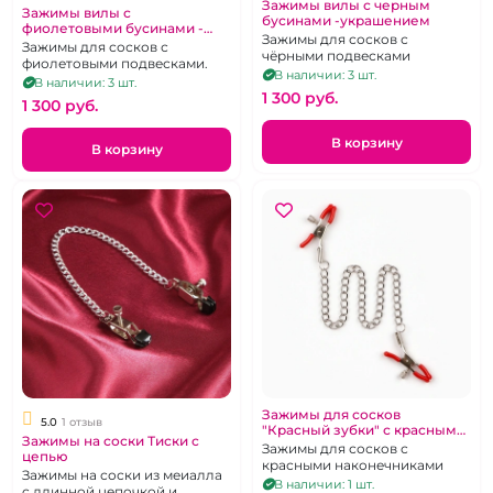
Зажимы вилы с черным
Зажимы вилы с
бусинами -украшением
фиолетовыми бусинами -
Зажимы для сосков с
украшением
Зажимы для сосков с
чёрными подвесками
фиолетовыми подвесками.
В наличии: 3 шт.
В наличии: 3 шт.
1 300 pуб.
1 300 pуб.
В корзину
В корзину
Зажимы для сосков
5.0
1 отзыв
"Красный зубки" с красными
Зажимы на соски Тиски с
силиконовыми
Зажимы для сосков с
цепью
наконечниками
красными наконечниками
Зажимы на соски из меиалла
В наличии: 1 шт.
с длинной цепочкой и