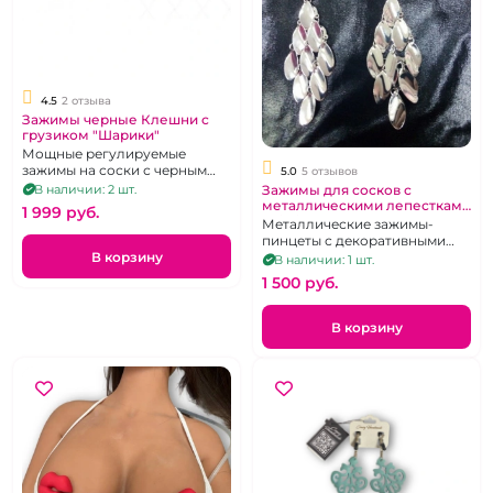
4.5
2 отзыва
Зажимы черные Клешни с
грузиком "Шарики"
Мощные регулируемые
зажимы на соски с черным
5.0
5 отзывов
шариком 50 гр.
В наличии: 2 шт.
Зажимы для сосков с
металлическими лепестками
1 999 pуб.
и бубенчиками "Лепестки"
Металлические зажимы-
пинцеты с декоративными
В корзину
подвесками и бубенчиками
В наличии: 1 шт.
1 500 pуб.
В корзину