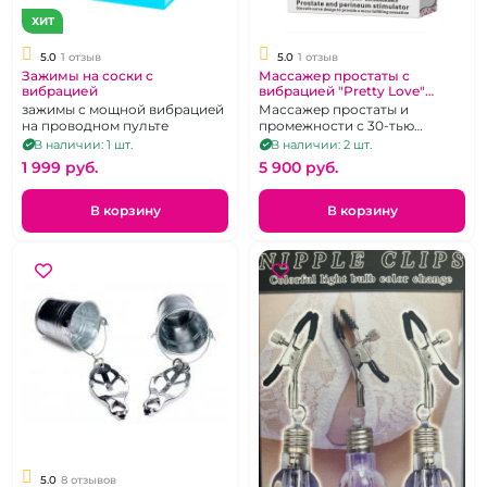
ХИТ
5.0
1 отзыв
5.0
1 отзыв
Зажимы на соски с
Массажер простаты с
вибрацией
вибрацией "Pretty Love"
Backie
зажимы с мощной вибрацией
Массажер простаты и
на проводном пульте
промежности с 30-тью
режимами вибрации
В наличии: 1 шт.
В наличии: 2 шт.
1 999 pуб.
5 900 pуб.
В корзину
В корзину
5.0
8 отзывов