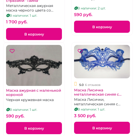
стразами "Тайна"
Металлическая ажурная
В наличии: 2 шт.
маска черного цвета со
590 pуб.
стразами
В наличии: 1 шт.
1 700 pуб.
В корзину
В корзину
5.0
6 отзывов
Маска Лисичка
Маска ажурная с маленькой
металлическая синяя с
короной
черными бусинами
Маска Лисички,
Черная кружевная маска
металлическая синяя с
черными бусинами
В наличии: 1 шт.
В наличии: 1 шт.
3 500 pуб.
590 pуб.
В корзину
В корзину