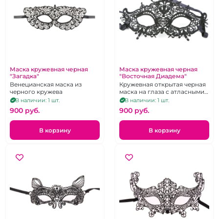
Маска кружевная черная
Маска кружевная черная
"Загадка"
"Восточная Диадема"
Венецианская маска из
Кружевная открытая черная
черного кружева
маска на глаза с атласными
завязочками
В наличии: 1 шт.
В наличии: 1 шт.
900 pуб.
900 pуб.
В корзину
В корзину