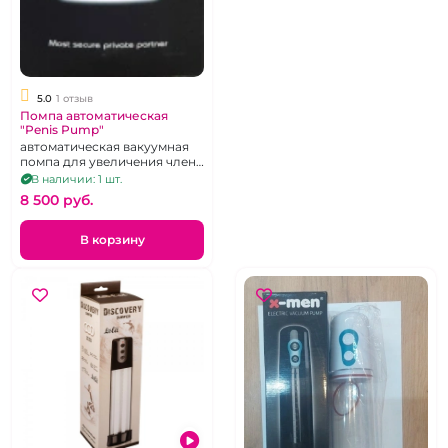
5.0
1 отзыв
Помпа автоматическая
"Penis Pump"
автоматическая вакуумная
помпа для увеличения члена
перезаряжаемая
В наличии: 1 шт.
8 500 pуб.
В корзину