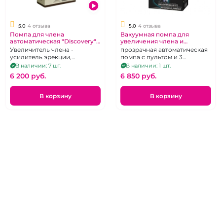
5.0
4 отзыва
5.0
4 отзыва
Помпа для члена
Вакуумная помпа для
автоматическая "Discovery"
увеличения члена и
Researcher
мгновенной эрекции «Baile»
Увеличитель члена -
прозрачная автоматическая
усилитель эрекции,
помпа с пультом и 3
эрекционное кольцо,
манжеты
В наличии: 7 шт.
В наличии: 1 шт.
уплотнитель
6 200 pуб.
6 850 pуб.
В корзину
В корзину