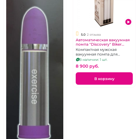
5.0
2 отзыва
Автоматическая вакуумная
помпа "Discovery" Biker
перезаряжаемая
Компактная мужская
вакуумная помпа для
увеличения и эрекции члена
В наличии: 1 шт.
8 900 pуб.
В корзину