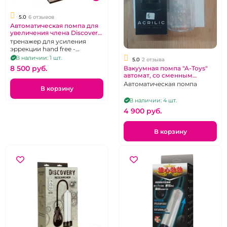
5.0
6 отзывов
Автоматическая помпа для
увеличения члена Discovery
"Surfer"
тренажер для усиления
эррекции hand free -
свободные руки
В наличии: 1 шт.
5.0
2 отзыва
8 500 pуб.
Вакуумная помпа "A-Toys"
автомат, со сменным
уплотнителем
Автоматическая помпа
В корзину
В наличии: 4 шт.
4 900 pуб.
В корзину