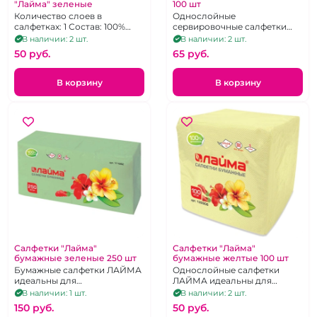
"Лайма" зеленые
100 шт
Количество слоев в
Однослойные
салфетках: 1 Состав: 100%
сервировочные салфетки
целлюлоза Упаковка: пакет.
LASLA изготовлены из
В наличии: 2 шт.
В наличии: 2 шт.
экологичного
50 pуб.
65 pуб.
макулатурного сырья.
В корзину
В корзину
Салфетки "Лайма"
Салфетки "Лайма"
бумажные зеленые 250 шт
бумажные желтые 100 шт
Бумажные салфетки ЛАЙМА
Однослойные салфетки
идеальны для
ЛАЙМА идеальны для
повседневного
повседневного
В наличии: 1 шт.
В наличии: 2 шт.
использования не только в
использования в офисе и
150 pуб.
50 pуб.
офисе и дома, но и в
быту, прекрасно подходят