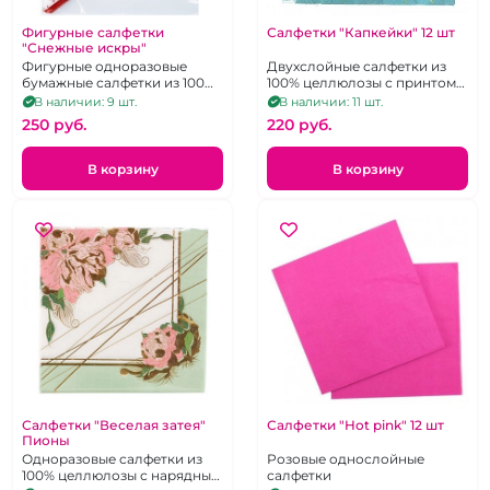
Фигурные салфетки
Салфетки "Капкейки" 12 шт
"Снежные искры"
Фигурные одноразовые
Двухслойные салфетки из
бумажные салфетки из 100%
100% целлюлозы с принтом
целлюлозы с
нанесённым красками на
В наличии: 9 шт.
В наличии: 11 шт.
голографическими
водной основе. 33Х33 см. 12
250 pуб.
220 pуб.
снежинками. 6 шт.
шт.
В корзину
В корзину
Салфетки "Веселая затея"
Салфетки "Hot pink" 12 шт
Пионы
Одноразовые салфетки из
Розовые однослойные
100% целлюлозы с нарядным
салфетки