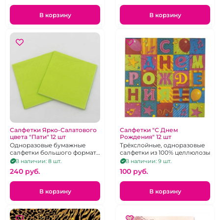
В корзину
В корзину
Салфетки Ярко-Салатового
Салфетки "С Днем
цвета "Пати" 12 шт
Рождения" 12 шт
Одноразовые бумажные
Трёхслойные, одноразовые
салфетки большого формата
салфетки из 100% целлюлозы
33х33 см. 12 шт.
В наличии: 8 шт.
В наличии: 9 шт.
240 pуб.
100 pуб.
В корзину
В корзину