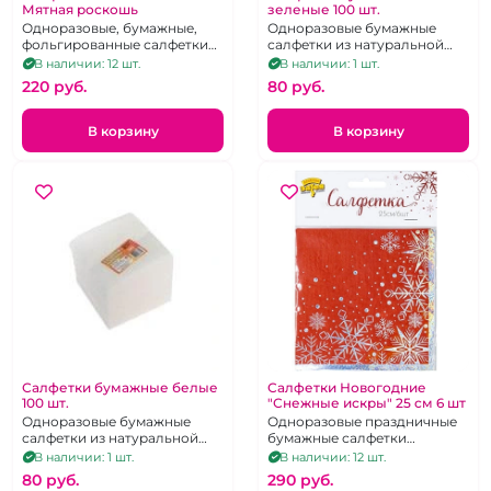
Мятная роскошь
зеленые 100 шт.
Одноразовые, бумажные,
Одноразовые бумажные
фольгированные салфетки
салфетки из натуральной
большого формата. 33х33 см.
целюллозы зелёного цвета.
В наличии: 12 шт.
В наличии: 1 шт.
6 шт.
22 Х 22 см. 100 шт.
220 pуб.
80 pуб.
В корзину
В корзину
Салфетки бумажные белые
Салфетки Новогодние
100 шт.
"Снежные искры" 25 см 6 шт
Одноразовые бумажные
Одноразовые праздничные
салфетки из натуральной
бумажные салфетки
целюллозы белого цвета. 22
украшенные галограммой.
В наличии: 1 шт.
В наличии: 12 шт.
Х 22 см. 100 шт.
25х25 см. 6 шт.
80 pуб.
290 pуб.