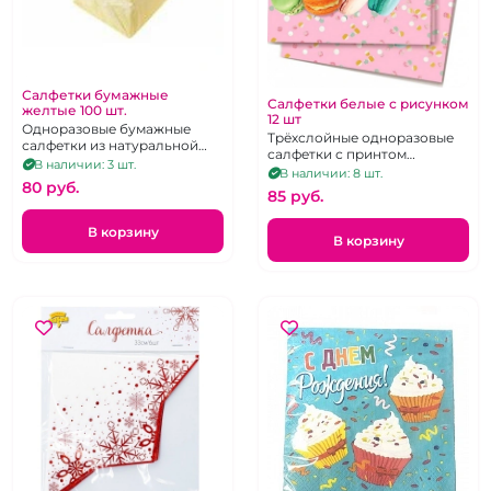
Салфетки бумажные
Салфетки белые с рисунком
желтые 100 шт.
12 шт
Одноразовые бумажные
Трёхслойные одноразовые
салфетки из натуральной
салфетки с принтом
целюллозы жёлтого цвета.
В наличии: 3 шт.
нанесённым
В наличии: 8 шт.
22 Х 22 см. 100 шт.
80 pуб.
водорастворимыми
85 pуб.
красками 24Х24 см. 12 шт.
В корзину
В корзину