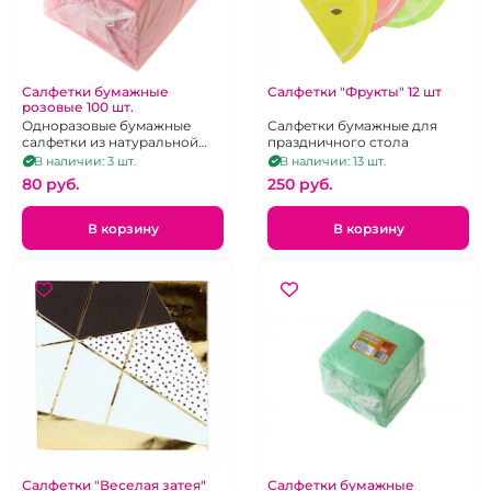
Салфетки бумажные
Салфетки "Фрукты" 12 шт
розовые 100 шт.
Одноразовые бумажные
Салфетки бумажные для
салфетки из натуральной
праздничного стола
целюллозы розового цвета.
В наличии: 3 шт.
В наличии: 13 шт.
22 Х 22 см. 100 шт.
80 pуб.
250 pуб.
В корзину
В корзину
Салфетки "Веселая затея"
Салфетки бумажные