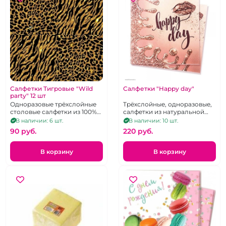
Салфетки Тигровые "Wild
Салфетки "Happy day"
party" 12 шт
Одноразовые трёхслойные
Трёхслойные, одноразовые,
столовые салфетки из 100%
салфетки из натуральной
целюллозы
целюллозы большого
В наличии: 6 шт.
В наличии: 10 шт.
формата. 33х33 см. 12 шт.
90 pуб.
220 pуб.
В корзину
В корзину