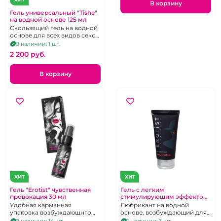
В корзину
Гель универсальный "Tishe"
на водной основе 125 мл
Скользящий гель на водной
основе для всех видов секса.
Объем 125 мл
В наличии: 1 шт.
2 200 pуб.
В корзину
ХИТ
ХИТ
Гель "Erotist" чувственная
Гель с легким
провокация 30 мл
стимулирующим эффектом
"Erotist" Magic sense
Удобная карманная
Любрикант на водной
упаковка возбуждающнго
основе, возбуждающий для
крема.Объем -30 мл.
женщин 50 мл
В наличии: 14 шт.
В наличии: 3 шт.