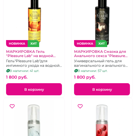
НОВИНКА
ХИТ
НОВИНКА
ХИТ
МАРКИРОВКА Гель
МАРКИРОВКА Смазка для
"Pleasure Lab" на водной
Анального секса "Pleasure
основе сочный манго 185 мл
Lab" с Алоэ Вера на водной
Гель"Pleasure Lab"для
Универсальный гель для
основе густой с алоэ вера
интимного ухода на водной
вагинального и анального
основе сочный манго.
секса густой с алое вера, 185
В наличии: 41 шт.
В наличии: 57 шт.
мл
1 800 pуб.
1 800 pуб.
В корзину
В корзину