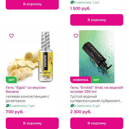
оральных ласк.
В наличии: 1 шт.
В корзину
1 500 pуб.
В корзину
ХИТ
НОВИНКА
ХИТ
Гель "Egzo" со вкусом
Гель "Erotist" Anal, на водной
банана
основе 250 мл
гелевая консистенция с
Густой водный
дозатором
суперскользкий лубрикант
для анального удовольствия
В наличии: 1 шт.
В наличии: 2 шт.
в увеличенном объеме
700 pуб.
2 300 pуб.
В корзину
В корзину