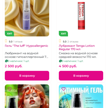
ХИТ
ХИТ
5.0
1 отзыв
5.0
2 отзыва
Гель "The luff" Hypoallergenic
Лубрикант Tenga Lotion
Regular 170 мл
Любрикант на водной
Смазка на водной основе
основе гипоаллергенный 75
средней вязкости 170 мл.
мл
В наличии: 1 шт.
В наличии: 1 шт.
2 500 pуб.
4 500 pуб.
В корзину
В корзину