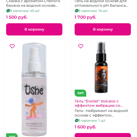
Смазка с ароматом Спелого
Гель на водной основе для
тропический банан 100 мл
банана на водной основе
оптимального pH баланса
для вагинального секса.
185 мл
В наличии: 45 шт.
В наличии: 14 шт.
1 500 pуб.
1 700 pуб.
В корзину
В корзину
ХИТ
Гель "Erotist" Volcano с
эффектом вибрации со
вкусом манго. 25 мл
Гель- любрикант на водной
основе с эффектом
вибрации и вкусом манго. 25
В наличии: 1 шт.
мл.
1 600 pуб.
ХИТ