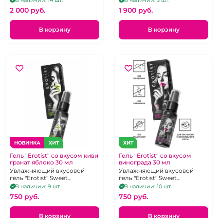
2 000 pуб.
1 900 pуб.
В корзину
В корзину
НОВИНКА
ХИТ
ХИТ
Гель "Erotist" со вкусом киви
Гель "Erotist" со вкусом
гранат яблоко 30 мл
винограда 30 мл
Увлажняющий вкусовой
Увлажняющий вкусовой
гель "Erotist" Sweet
гель "Erotist" Sweet
Provocation с
Provocation с
В наличии: 9 шт.
В наличии: 10 шт.
регенерирующим эффектом
регенерирующим эффектом
750 pуб.
750 pуб.
В корзину
В корзину