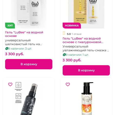
ХИТ
НОВИНКА
Гель "LuBee" на водной
5.0
1 отзыв
основе
Гель "LuBee" на водной
универсальный
основе с гиалуроновой
шелковистый гель на
кислотой 330 мл
Универсальный
водной основе, 330 мл, без
В наличии: 3 шт.
увлажняющий гель-смазка с
вкуса и запаха
3 300 pуб.
4D-гиалуроновой кислотой
В наличии: 1 шт.
для длительного
3 300 pуб.
скольжения
В корзину
В корзину