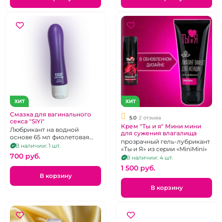
ХИТ
ХИТ
Смазка для вагинального
5.0
2 отзыва
секса "SiYi"
Крем "Ты и я" Мини мини
Любрикант на водной
для сужения влагалища
основе 65 мл фиолетовая
прозрачный гель-лубрикант
упаковка
В наличии: 1 шт.
«Ты и Я» из серии «MiniMini»
700 pуб.
В наличии: 4 шт.
1 500 pуб.
В корзину
В корзину