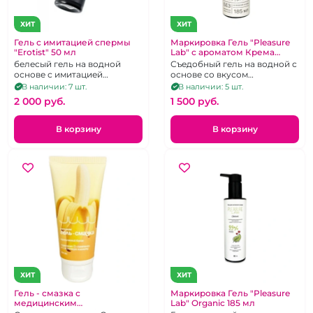
ХИТ
ХИТ
Гель с имитацией спермы
Маркировка Гель "Pleasure
"Erotist" 50 мл
Lab" с ароматом Крема
Брюле 185 мл
белесый гель на водной
Съедобный гель на водной с
основе с имитацией
основе со вкусом
мужского семени 50 мл
Мороженного 185 мл
В наличии: 7 шт.
В наличии: 5 шт.
2 000 pуб.
1 500 pуб.
В корзину
В корзину
ХИТ
ХИТ
Гель - смазка с
Маркировка Гель "Pleasure
медицинским
Lab" Organic 185 мл
сертификатом "Juju"