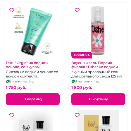
НОВИНКА
Гель "Orgie" на водной
Вкусный гель Персик-
основе, со вкусом
фиалка "Tishe" на водной
кайпириньи, 50 мл
основе съедобный, 125 мл
Смазка на водной основе со
вкусный прозрачный гель
вкусом коктейля
для орального секса 125 мл
кайпириньи.
В наличии: 2 шт.
В наличии: 1 шт.
1 750 pуб.
1 800 pуб.
В корзину
В корзину