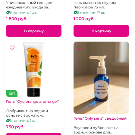
основе 75 мл
мороженого 75 мл
Универсальный гель для
гель смазка со вкусом
ежедневного ухода за
пломбира 75 мл.
женской интимной зоной
В наличии: 1 шт.
В наличии: 17 шт.
The luff Booster 1 specplex
1 800 pуб.
1 200 pуб.
pcalm
В корзину
В корзину
ХИТ
Гель "Oyo orange aroma gel"
Любрикант на водной
основе с ароматом
Гель "Only sens" съедобный
апельсина, 75 мл
В наличии: 2 шт.
750 pуб.
Вкусовой лубрикант на
водной основе для