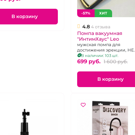
-57%
ХИТ
В корзину
4.8
4 отзыва
Помпа вакуумная
"ИнтимХаус" Leo
мужская помпа для
достижения эрекции, НЕ
подходит для тренирово
В наличии: 103 шт.
699 pуб.
1 600 pуб.
В корзину