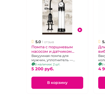
5.0
5
1 отзыв
Помпа с поршневым
Дл
насосом и датчиком
виб
давления "Discovery"
Вакуумная помпа для
Yac
Вак
мужчин, уплотнитель —
кол
Aviator
манжета, эрекционное
В наличии: 2 шт.
В 
кольцо.
5 200 pуб.
4 
В корзину