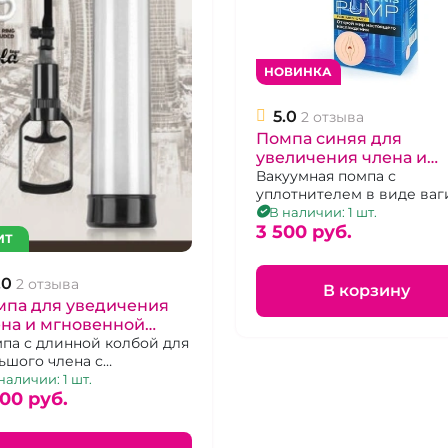
НОВИНКА
5.0
2 отзыва
Помпа синяя для
увеличения члена и
эрекции с уплотнител
Вакуумная помпа с
уплотнителем в виде ва
"Sex Expert"
В наличии: 1 шт.
3 500 pуб.
ИТ
.0
2 отзыва
В корзину
мпа для уведичения
на и мгновенной
кции "Discovery"
па с длинной колбой для
ьшого члена с
gnate
отнителем и
наличии: 1 шт.
кционным кольцом
500 pуб.