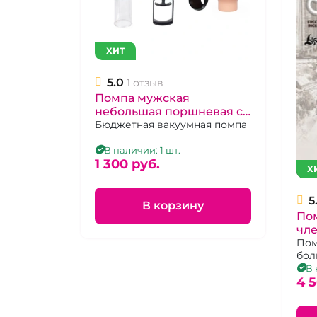
ХИТ
5.0
1 отзыв
Помпа мужская
небольшая поршневая с
латексным уплотнителем
Бюджетная вакуумная помпа
В наличии: 1 шт.
1 300 pуб.
Х
5
В корзину
По
чле
эре
Пом
бол
Ma
упл
В 
эре
4 