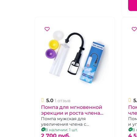
5.0
5
1 отзыв
Помпа для мгновенной
По
эрекции и роста члена
чле
поршневая "Mans pump"
Помпа мужская для
про
Пом
увеличения члена с
и у
уп
поршневым механизмом и 3
ваг
В наличии: 1 шт.
В 
сменными уплотнителями
2 700 pуб.
4 