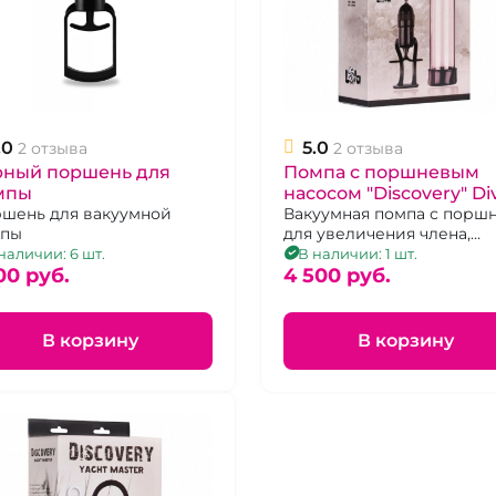
.0
5.0
2 отзыва
2 отзыва
рный поршень для
Помпа с поршневым
мпы
насосом "Discovery" Di
шень для вакуумной
Вакуумная помпа с порш
мпы
для увеличения члена,
эрекционное кольцо,
наличии: 6 шт.
В наличии: 1 шт.
00 pуб.
уплотнитель
4 500 pуб.
В корзину
В корзину