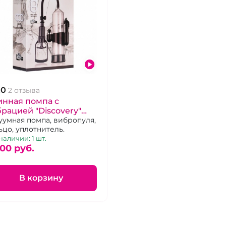
.0
2 отзыва
инная помпа с
рацией "Discovery"
ht Master прозрачная
уумная помпа, вибропуля,
ьцо, уплотнитель.
наличии: 1 шт.
900 pуб.
В корзину