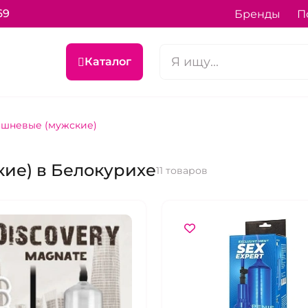
69
Бренды
П
Каталог
шневые (мужские)
ие) в Белокурихе
11 товаров