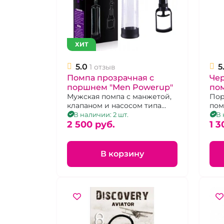
ХИТ
5.0
5
1 отзыв
Помпа прозрачная с
Че
поршнем "Men Powerup"
по
Мужская помпа с манжетой,
Пор
клапаном и насосом типа
по
поршень
В наличии: 2 шт.
В 
2 500 pуб.
1 3
В корзину