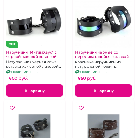
ХИТ
Наручники "ИнтимХаус" с
Наручники черные со
черной лаковой вставкой
переливающейся вставкой
"Хамелеон"
Натуральная черная кожа,
красивые наручники из
вставка из черной лаковой
натуральной кожи и
экокожи
декорированы яркой
В наличии: 1 шт.
В наличии: 1 шт.
голографической вставкой
1 600 pуб.
1 850 pуб.
из экокожи.
В корзину
В корзину