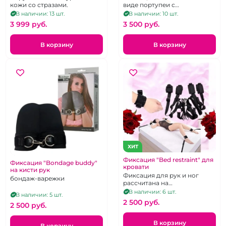
кожи со стразами.
виде портупеи с
неопреновыми
В наличии: 13 шт.
В наличии: 10 шт.
поддержками для ног и
3 999 pуб.
3 500 pуб.
наручниками.
В корзину
В корзину
ХИТ
Фиксация "Bed restraint" для
Фиксация "Bondage buddy"
кровати
на кисти рук
Фиксация для рук и ног
бондаж-варежки
рассчитана на
полутороспальную кровать
В наличии: 6 шт.
В наличии: 5 шт.
шириной 90-110 см.
2 500 pуб.
2 500 pуб.
В корзину
В корзину