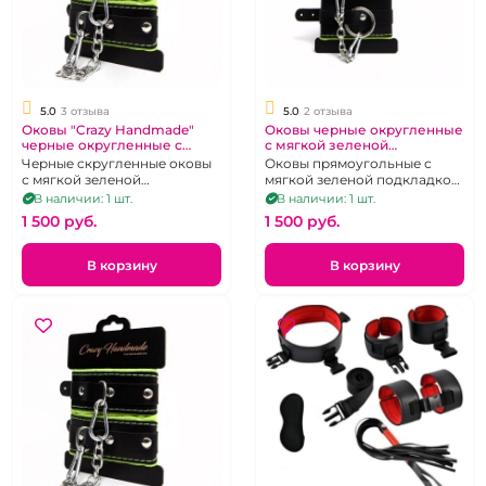
5.0
3 отзыва
5.0
2 отзыва
Оковы "Crazy Handmade"
Оковы черные округленные
черные округленные с
с мягкой зеленой
мягкой зеленой подкладкой
подкладкой "Crazy
Черные скругленные оковы
Оковы прямоугольные с
Handmade"
с мягкой зеленой
мягкой зеленой подкладкой
подкладкой
на сцепке с карабином
В наличии: 1 шт.
В наличии: 1 шт.
1 500 pуб.
1 500 pуб.
В корзину
В корзину