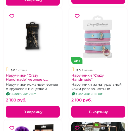
ХИТ
5.0
1 отзыв
5.0
1 отзыв
Наручники "Crazy
Наручники "Crazy
Handmade" черные с
Handmade"
кружевом
Наручники кожаные черные
Наручники из натуральной
с кружевом и сцепкой.
кожи розово-мятные
В наличии: 2 шт.
В наличии: 15 шт.
2 100 pуб.
2 100 pуб.
В корзину
В корзину