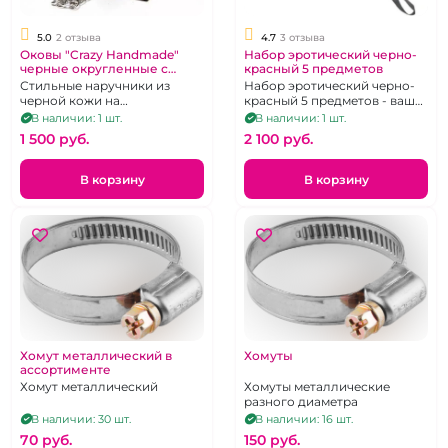
5.0
2 отзыва
4.7
3 отзыва
Оковы "Crazy Handmade"
Набор эротический черно-
черные округленные с
красный 5 предметов
мягкой зеленой подкладкой
Стильные наручники из
Набор эротический черно-
черной кожи на
красный 5 предметов - ваш
металлической сцепке.
ласковый проводник в мир
В наличии: 1 шт.
В наличии: 1 шт.
BDSM
1 500 pуб.
2 100 pуб.
В корзину
В корзину
Хомут металлический в
Хомуты
ассортименте
Хомут металлический
Хомуты металлические
разного диаметра
В наличии: 30 шт.
В наличии: 16 шт.
70 pуб.
150 pуб.