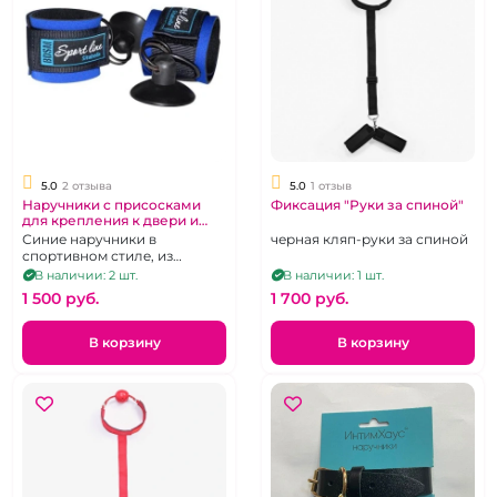
5.0
2 отзыва
5.0
1 отзыв
Наручники с присосками
Фиксация "Руки за спиной"
для крепления к двери и
для ванной "ИнтимХаус" из
Синие наручники в
черная кляп-руки за спиной
неопрена
спортивном стиле, из
неопрена с фиксирующими
В наличии: 2 шт.
В наличии: 1 шт.
присосками.
1 500 pуб.
1 700 pуб.
В корзину
В корзину