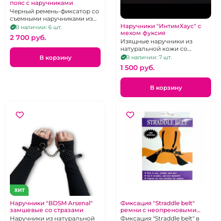
пояс с наручниками
Черный ремень-фиксатор со
съемными наручниками из
натуральной кожи с
Наручники "ИнтимХаус" с
В наличии: 6 шт.
мехом фуксия
металлической фурнитурой
2 700 pуб.
Изящные наручники из
натуральной кожи со
съёмным мехом цвета
В корзину
В наличии: 7 шт.
фуксии.
1 500 pуб.
В корзину
ХИТ
Наручники "BDSM Arsenal"
Фиксация "Straddle belt"
замшевые со стразами
ремни с неопреновыми
поддержками для ног
Наручники из натуральной
Фиксация "Straddle belt" в