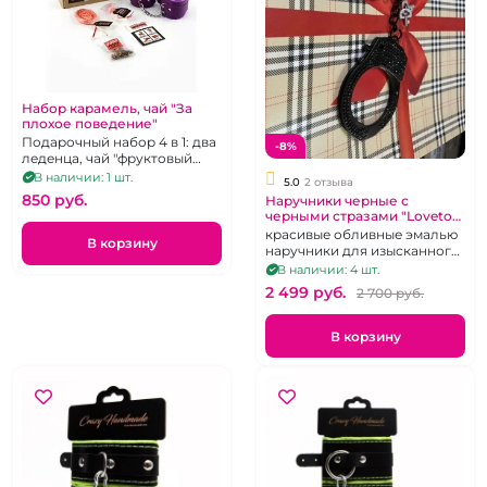
Набор карамель, чай "За
плохое поведение"
Подарочный набор 4 в 1: два
-8%
леденца, чай "фруктовый
микс", наручники
В наличии: 1 шт.
5.0
2 отзыва
фиолетового цвета.
850 pуб.
Наручники черные с
черными стразами "Lovetoy"
металлические
красивые обливные эмалью
В корзину
наручники для изысканного
Сабспейса
В наличии: 4 шт.
2 499 pуб.
2 700 pуб.
В корзину